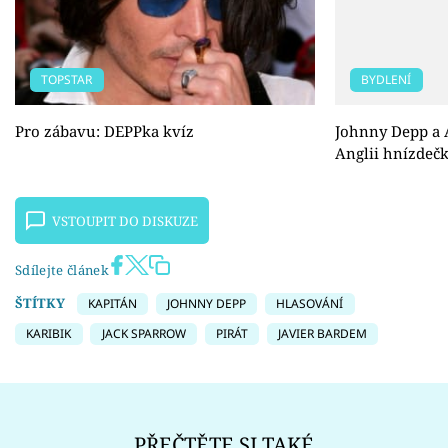
TOPSTAR
BYDLENÍ
Pro zábavu: DEPPka kvíz
Johnny Depp a A
Anglii hnízdeč
VSTOUPIT DO DISKUZE
Sdílejte článek
ŠTÍTKY
KAPITÁN
JOHNNY DEPP
HLASOVÁNÍ
KARIBIK
JACK SPARROW
PIRÁT
JAVIER BARDEM
PŘEČTĚTE SI TAKÉ