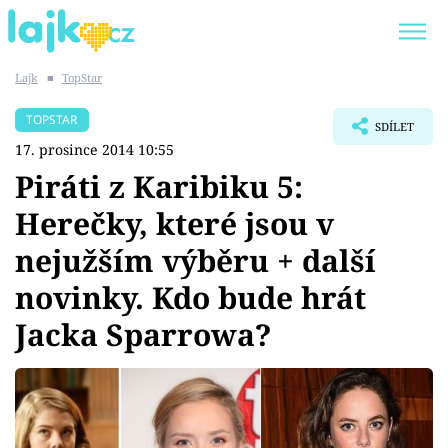
Lajk
■
TopStar
Trendy:
KARLOS VÉMOLA
ONLYFANS
TOPSTAR
SDÍLET
SHOPAHOLICADEL
CLASH OF THE STARS
17. prosince 2014 10:55
Piráti z Karibiku 5:
Herečky, které jsou v
nejužším výběru + další
Témata
novinky. Kdo bude hrát
Showbyznys
Jacka Sparrowa?
Youtubeři
Virály