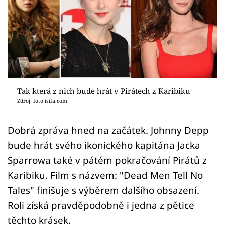
Sex a vztahy
Videa
Sledujte prima+
Přihlášení
Tak která z nich bude hrát v Pirátech z Karibiku
Zdroj: foto isifa.com
Sledujte nás
Dobrá zpráva hned na začátek. Johnny Depp
bude hrát svého ikonického kapitána Jacka
Sparrowa také v pátém pokračování Pirátů z
Karibiku. Film s názvem: "Dead Men Tell No
Tales" finišuje s výběrem dalšího obsazení.
Roli získá pravděpodobně i jedna z pětice
těchto krásek.