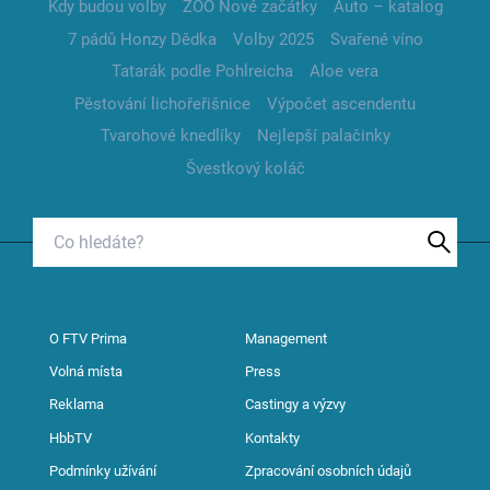
Kdy budou volby
ZOO Nové začátky
Auto – katalog
7 pádů Honzy Dědka
Volby 2025
Svařené víno
Tatarák podle Pohlreicha
Aloe vera
Pěstování lichořeřišnice
Výpočet ascendentu
Tvarohové knedlíky
Nejlepší palačinky
Švestkový koláč
O FTV Prima
Management
Volná místa
Press
Reklama
Castingy a výzvy
HbbTV
Kontakty
Podmínky užívání
Zpracování osobních údajů