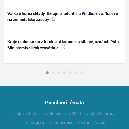
Válka o hořící sklady. Ukrajinci udeřili na Wildberries, Rusové
na zemědělské zásoby
Kraje nedostanou z fondu ani korunu na silnice, oznámil Půta.
Ministerstvo krok vysvětluje
Populární témata
Jak zhubnout
Nejlepší filmy 2024
Nejlepší horory
TV program
Změna času
Partie
Počasí