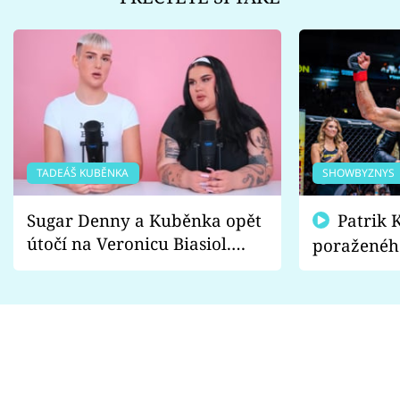
TADEÁŠ KUBĚNKA
SHOWBYZNYS
Sugar Denny a Kuběnka opět
Patrik Kincl se zastal
útočí na Veronicu Biasiol.
poraženéh
Proč je podle nich falešná a
fanoušci n
lže o své nevěře?