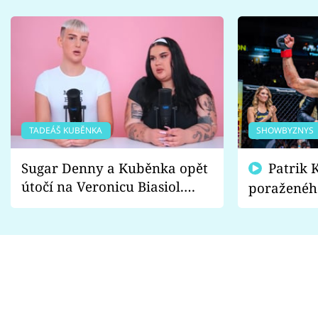
TADEÁŠ KUBĚNKA
SHOWBYZNYS
Sugar Denny a Kuběnka opět
Patrik Kincl se zastal
útočí na Veronicu Biasiol.
poraženéh
Proč je podle nich falešná a
fanoušci n
lže o své nevěře?