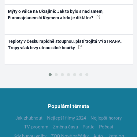
Mýty o válce na Ukrajině: Jak to bylo s nacismem,
Euromajdanem či Krymem a kdo je diktátor?
Teploty v Česku rapidně stoupnou, platí trojitá VÝSTRAHA.
Tropy však brzy utnou silné bouřky
Populární témata
Jak zhubnout
Nejlepší filmy 2024
Nejlepší horory
TV program
Změna času
Partie
Počasí
Kdy budou volby
ZOO Nové začátky
Auto – katalog