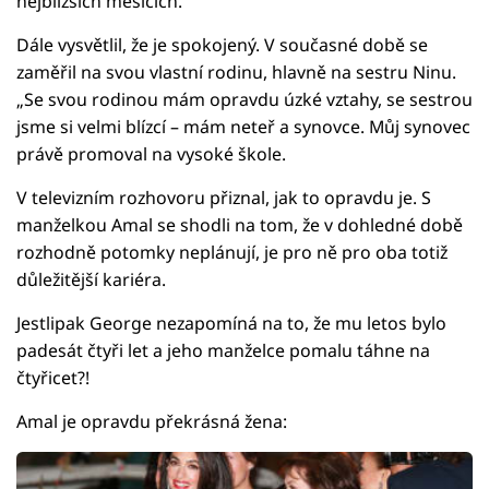
nejbližších měsících.“
Dále vysvětlil, že je spokojený. V současné době se
zaměřil na svou vlastní rodinu, hlavně na sestru Ninu.
„Se svou rodinou mám opravdu úzké vztahy, se sestrou
jsme si velmi blízcí – mám neteř a synovce. Můj synovec
právě promoval na vysoké škole.
V televizním rozhovoru přiznal, jak to opravdu je. S
manželkou Amal se shodli na tom, že v dohledné době
rozhodně potomky neplánují, je pro ně pro oba totiž
důležitější kariéra.
Jestlipak George nezapomíná na to, že mu letos bylo
padesát čtyři let a jeho manželce pomalu táhne na
čtyřicet?!
Amal je opravdu překrásná žena: