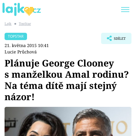
Lajk
■
TopStar
Trendy:
KARLOS VÉMOLA
ONLYFANS
TOPSTAR
SDÍLET
SHOPAHOLICADEL
CLASH OF THE STARS
21. května 2015 10:41
Lucie Průchová
Plánuje George Clooney
s manželkou Amal rodinu?
Témata
Na téma dítě mají stejný
Showbyznys
názor!
Youtubeři
Virály