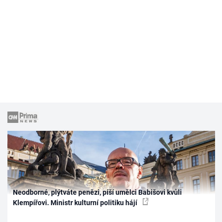
Neodborné, plýtváte penězi, píší umělci Babišovi kvůli
Klempířovi. Ministr kulturní politiku hájí