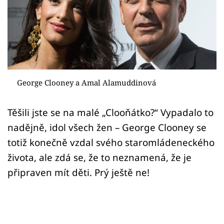
Sex a vztahy
Videa
Sledujte prima+
Přihlášení
George Clooney a Amal Alamuddinová
Těšili jste se na malé „Clooňátko?“ Vypadalo to
Sledujte nás
nadějně, idol všech žen – George Clooney se
totiž konečně vzdal svého staromládeneckého
života, ale zdá se, že to neznamená, že je
připraven mít děti. Prý ještě ne!