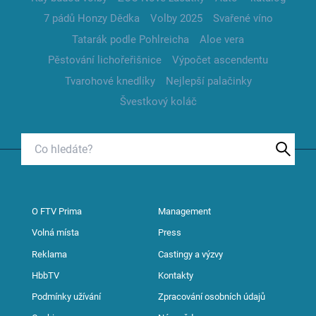
7 pádů Honzy Dědka
Volby 2025
Svařené víno
Tatarák podle Pohlreicha
Aloe vera
Pěstování lichořeřišnice
Výpočet ascendentu
Tvarohové knedlíky
Nejlepší palačinky
Švestkový koláč
O FTV Prima
Management
Volná místa
Press
Reklama
Castingy a výzvy
HbbTV
Kontakty
Podmínky užívání
Zpracování osobních údajů