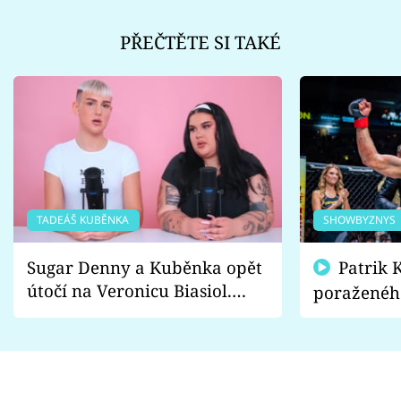
PŘEČTĚTE SI TAKÉ
TADEÁŠ KUBĚNKA
SHOWBYZNYS
Sugar Denny a Kuběnka opět
Patrik Kincl se zastal
útočí na Veronicu Biasiol.
poraženéh
Proč je podle nich falešná a
fanoušci n
lže o své nevěře?