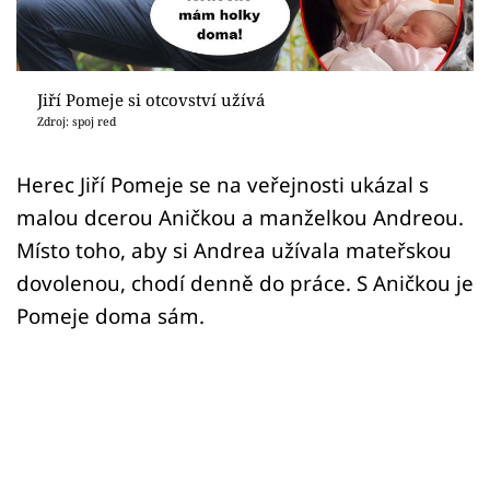
Sex a vztahy
Videa
Jiří Pomeje si otcovství užívá
Sledujte prima+
Zdroj: spoj red
Přihlášení
Herec Jiří Pomeje se na veřejnosti ukázal s
malou dcerou Aničkou a manželkou Andreou.
Místo toho, aby si Andrea užívala mateřskou
Sledujte nás
dovolenou, chodí denně do práce. S Aničkou je
Pomeje doma sám.