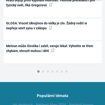
Hráči bojují proti vypínání videoher. Tvoříme precedent i pro
fyzický svět, říká Gregorová
GLOSA: Vracet Ukrajince do války je zlo. Žádný rodič si
nepřeje smrt syna v zákopu
Meloun může člověka i zabít, varuje lékař. Vyhněte se třem
chybám, ohrozit mohou i děti
Populární témata
Jak zhubnout
Nejlepší filmy 2024
Nejlepší horory