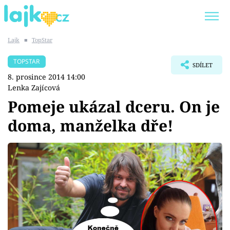
Lajk
■
TopStar
Trendy:
KARLOS VÉMOLA
ONLYFANS
TOPSTAR
SDÍLET
SHOPAHOLICADEL
CLASH OF THE STARS
8. prosince 2014 14:00
Lenka Zajícová
Pomeje ukázal dceru. On je
doma, manželka dře!
Témata
Showbyznys
Youtubeři
Virály