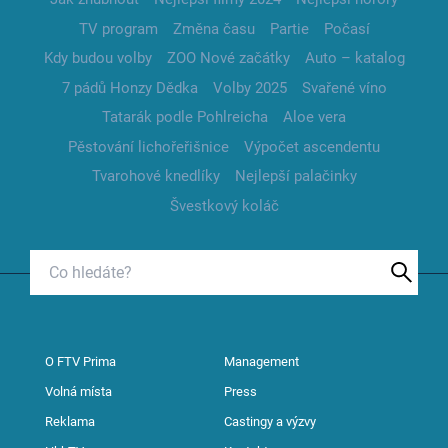
TV program
Změna času
Partie
Počasí
Kdy budou volby
ZOO Nové začátky
Auto – katalog
7 pádů Honzy Dědka
Volby 2025
Svařené víno
Tatarák podle Pohlreicha
Aloe vera
Pěstování lichořeřišnice
Výpočet ascendentu
Tvarohové knedlíky
Nejlepší palačinky
Švestkový koláč
O FTV Prima
Management
Volná místa
Press
Reklama
Castingy a výzvy