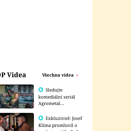
P Videa
Všechna videa
Sledujte
komediální seriál
Agrometal
exkluzivně na
prima+
Exkluzivně: Josef
Klíma promluvil o