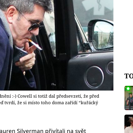
TO
nění :-) Cowell si totiž dal předsevzetí, že před
ď tvrdí, že si místo toho doma zařídí “kuřácký
auren Silverman přivítali na svět