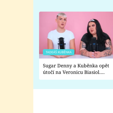
TADEÁŠ KUBĚNKA
Sugar Denny a Kuběnka opět
útočí na Veronicu Biasiol.
Proč je podle nich falešná a
lže o své nevěře?