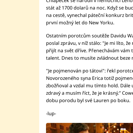
Chlapeček se narodil v nemocnici Lenox
stát až 1700 dolarů na noc. Když se bud
na cestě, vynechal páteční konkurz brit
první možný let do New Yorku.
Ostatním porotcům soutěže Davidu Wa
poslal zprávu, v níž stálo: "Je mi líto,
přijít na svět dříve. Přenechávám vám 
talent. Dnes to musíte zvládnout beze 
"Je pojmenován po tátovi": řekl porot
Novorozeného syna Erica totiž pojmen
zbožňoval a vzdal mu tímto hold. Dále u
zdravý a musím říct, že je krásný.” Cow
dobu porodu byl své Lauren po boku.
-lup-