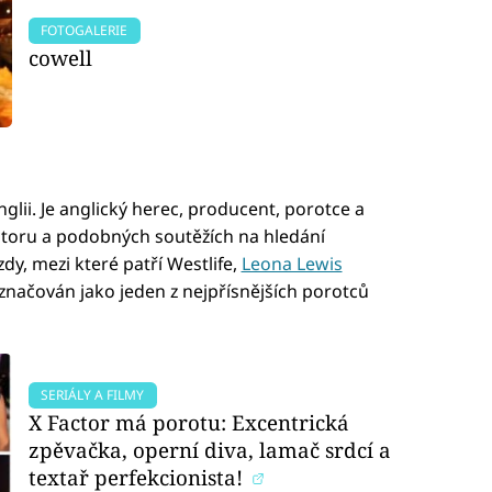
FOTOGALERIE
cowell
nglii. Je anglický herec, producent, porotce a
actoru a podobných soutěžích na hledání
dy, mezi které patří Westlife,
Leona Lewis
značován jako jeden z nejpřísnějších porotců
SERIÁLY A FILMY
X Factor má porotu: Excentrická
zpěvačka, operní diva, lamač srdcí a
textař perfekcionista!