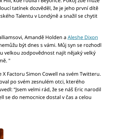
 Hill, kde rodila i Beyoncé. Pokoj zde může
oucí tatínek dozvěděl, že je jeho první dítě
ského Talentu v Londýně a snažil se chytit
lliamsovi, Amandě Holden a
Aleshe Dixon
 že nemůžu být dnes s vámi. Můj syn se rozhodl
tu velkou zodpovědnost najít nějaký velký
mě. "
ce X Factoru Simon Cowell na svém Twitteru.
oval po svém zesnulém otci, kterého
vedl: “Jsem velmi rád, že se náš Eric narodil
ell se do nemocnice dostal v čas a celou