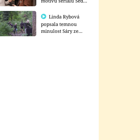
motivu seriálu Sedm
schodů k moci
Linda Rybová
popsala temnou
minulost Sáry ze
seriálu Zákony vlka