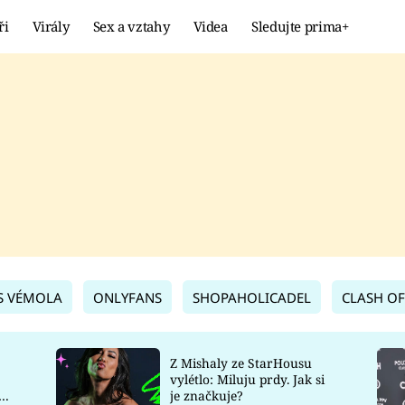
ři
Virály
Sex a vztahy
Videa
Sledujte prima+
Showbyznys
Extrém
VIRÁLY
KURIOZITY
VIDEA
KVÍZY
S VÉMOLA
ONLYFANS
SHOPAHOLICADEL
CLASH OF
Z Mishaly ze StarHousu
vylétlo: Miluju prdy. Jak si
co
je značkuje?