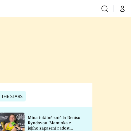
Vyhledávání
Můj 
Prima+
CNN Prima News
Prima Fresh
Prima Living
Prima Zoom
 THE STARS
Prima Lajk
Mína totálně zničila Denisu
Ryndovou. Maminka z
Sledujte nás
jejího zápasení radost