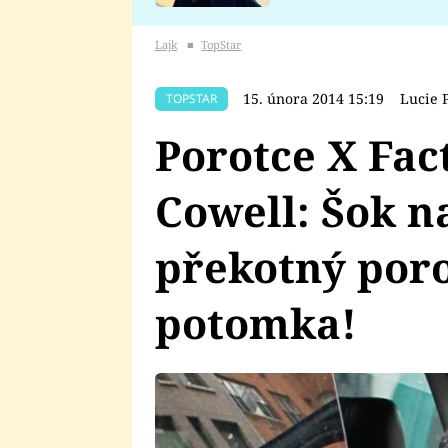
se v Plzni stalo
Lajk
■
TopStar
15. února 2014 15:19
Lucie 
TOPSTAR
Porotce X Fa
Cowell: Šok n
překotný por
potomka!