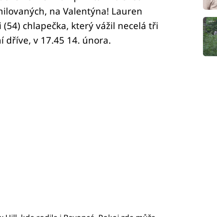
ilovaných, na Valentýna! Lauren
(54) chlapečka, který vážil necelá tři
í dříve, v 17.45 14. února.