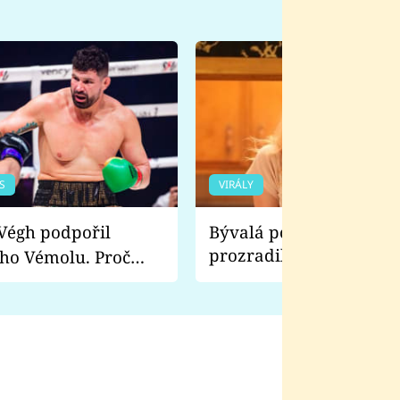
S
VIRÁLY
Bývalá pornoherečka
prozradila, co ji šokova
ho Vémolu. Proč
natáčení Euforie. Vážně
ji zápasit s ním než
bylo drsnější než hanba
 Kinclem?
filmy?