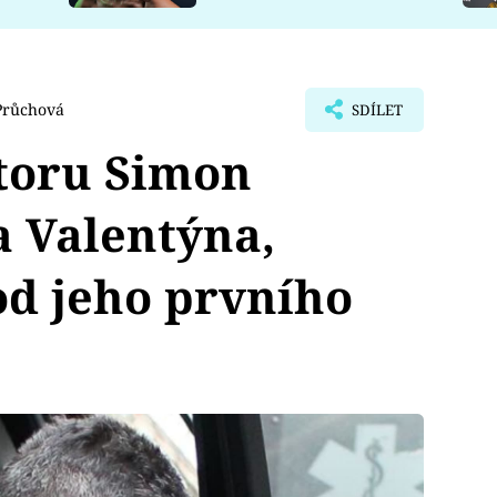
Průchová
SDÍLET
ctoru Simon
a Valentýna,
od jeho prvního