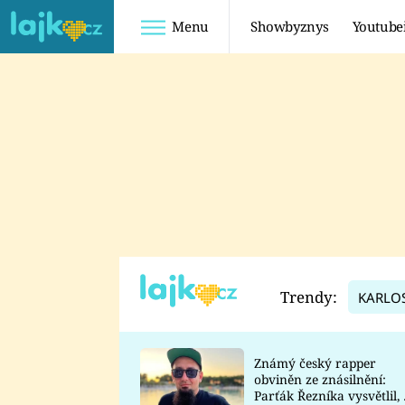
Menu
Showbyznys
Youtube
Youtuberky
Youtubeři
SHOPAHOLICADEL
FATTYPILLOW
ANNA ŠULC
FREESCOOT
SUGAR DENNY
ADAM KAJUMI
LADUŠKA
TADEÁŠ KUBĚNKA
DOMINIKA
DATEL
Trendy:
KARLO
MYSLIVCOVÁ
Známý český rapper
obviněn ze znásilnění:
Parťák Řezníka vysvětlil, 