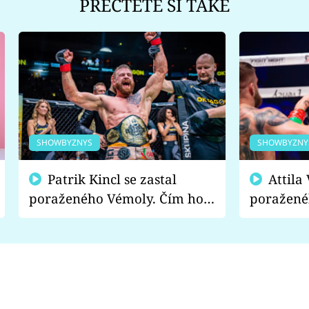
PŘEČTĚTE SI TAKÉ
SHOWBYZNYS
SHOWBYZNY
Patrik Kincl se zastal
Attila Végh podpořil
poraženého Vémoly. Čím ho
poražené
fanoušci naštvali?
chce radě
s vítězem