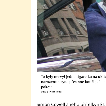
To byly nervy! Jedna cigaretka na uklid
narozením syna přestane kouřit, ale te
pokoj”
Zdroj: twitter.com
Simon Cowell a jeho přítelkyně L