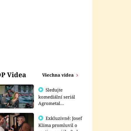
P Videa
Všechna videa
Sledujte
komediální seriál
Agrometal
exkluzivně na
prima+
Exkluzivně: Josef
Klíma promluvil o