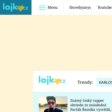
Menu
Showbyznys
Youtube
Youtuberky
Youtubeři
SHOPAHOLICADEL
FATTYPILLOW
ANNA ŠULC
FREESCOOT
SUGAR DENNY
ADAM KAJUMI
LADUŠKA
TADEÁŠ KUBĚNKA
DOMINIKA
DATEL
Trendy:
KARLO
MYSLIVCOVÁ
Známý český rapper
obviněn ze znásilnění:
Parťák Řezníka vysvětlil, 