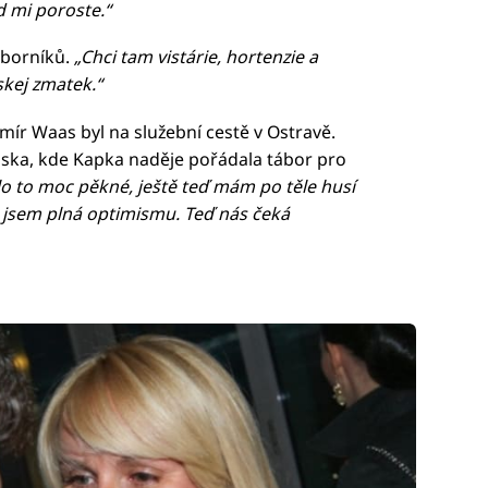
d mi poroste.“
dborníků.
„Chci tam vistárie, hortenzie a
skej zmatek.“
dimír Waas byl na služební cestě v Ostravě.
nska, kde Kapka naděje pořádala tábor pro
o to moc pěkné, ještě teď mám po těle husí
a jsem plná optimismu. Teď nás čeká