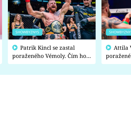
SHOWBYZNYS
SHOWBYZNY
Patrik Kincl se zastal
Attila Végh podpořil
poraženého Vémoly. Čím ho
poražené
fanoušci naštvali?
chce radě
s vítězem