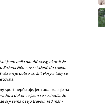
ivot jsem měla dlouhé vlasy, akorát že
ako Božena Němcová stažené do culíku.
 věkem je dobré zkrátit vlasy a taky se
ertovala.
dný sport nepěstuje, jen ráda pracuje na
adu, a dokonce jsem se rozhodla, že
že si ji sama oseju trávou. Teď mám