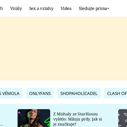
ři
Virály
Sex a vztahy
Videa
Sledujte prima+
Showbyznys
Extrém
VIRÁLY
KURIOZITY
VIDEA
KVÍZY
S VÉMOLA
ONLYFANS
SHOPAHOLICADEL
CLASH OF
Z Mishaly ze StarHousu
vylétlo: Miluju prdy. Jak si
co
je značkuje?