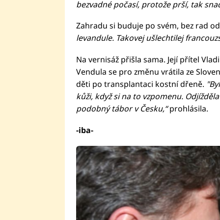
bezvadné počasí, protože prší, tak sna
Zahradu si buduje po svém, bez rad o
levandule. Takovej ušlechtilej francouz
Na vernisáž přišla sama. Její přítel Vla
Vendula se pro změnu vrátila ze Slove
děti po transplantaci kostní dřeně.
"Byl
kůži, když si na to vzpomenu. Odjížděl
podobný tábor v Česku,“
prohlásila.
-iba-