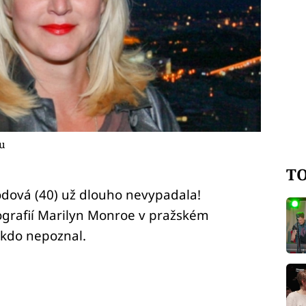
mu
TO
dová (40) už dlouho nevypadala!
tografií Marilyn Monroe v pražském
ikdo nepoznal.