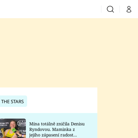
Vyhledávání
Můj 
Prima+
CNN Prima News
Prima Fresh
Prima Living
Prima Zoom
 THE STARS
Prima Lajk
Mína totálně zničila Denisu
Ryndovou. Maminka z
Sledujte nás
jejího zápasení radost