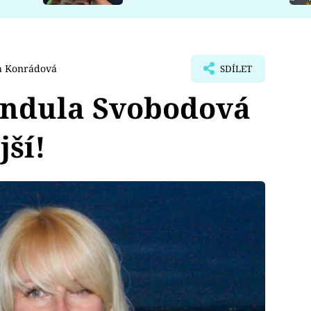
a Konrádová
SDÍLET
endula Svobodová
jší!