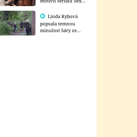
motivu seriálu Sedm
schodů k moci
Linda Rybová
popsala temnou
minulost Sáry ze
seriálu Zákony vlka