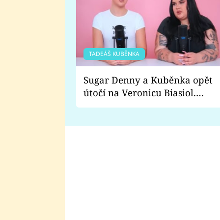
TADEÁŠ KUBĚNKA
Sugar Denny a Kuběnka opět
útočí na Veronicu Biasiol.
Proč je podle nich falešná a
lže o své nevěře?