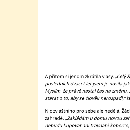
A přitom si jenom zkrátila vlasy.
„Celý ž
posledních dvacet let jsem je nosila j
Myslím, že právě nastal čas na změnu. S
starat o to, aby se člověk nerozpadl,“
ž
Nic zvláštního pro sebe ale nedělá. Žá
zahradě.
„Zakládám u domu novou zahr
nebudu kupovat ani travnaté koberce, 