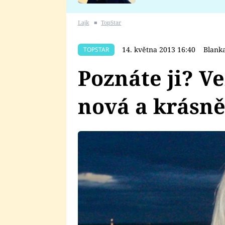
se v Plzni stalo
Lajk
■
TopStar
14. května 2013 16:40
Blank
TOPSTAR
Poznáte ji? V
nová a krásně