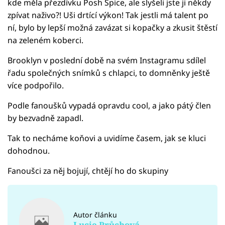
kde měla přezdívku Posh Spice, ale slyšeli jste ji někdy
zpívat naživo?! Uši drtící výkon! Tak jestli má talent po
ní, bylo by lepší možná zavázat si kopačky a zkusit štěstí
na zeleném koberci.
Brooklyn v poslední době na svém Instagramu sdílel
řadu společných snímků s chlapci, to domněnky ještě
více podpořilo.
Podle fanoušků vypadá opravdu cool, a jako pátý člen
by bezvadně zapadl.
Tak to necháme koňovi a uvidíme časem, jak se kluci
dohodnou.
Fanoušci za něj bojují, chtějí ho do skupiny
Autor článku
Lucie Průchová