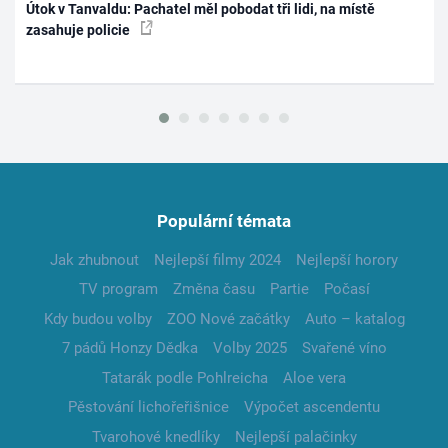
Útok v Tanvaldu: Pachatel měl pobodat tři lidi, na místě
zasahuje policie
Populární témata
Jak zhubnout
Nejlepší filmy 2024
Nejlepší horory
TV program
Změna času
Partie
Počasí
Kdy budou volby
ZOO Nové začátky
Auto – katalog
7 pádů Honzy Dědka
Volby 2025
Svařené víno
Tatarák podle Pohlreicha
Aloe vera
Pěstování lichořeřišnice
Výpočet ascendentu
Tvarohové knedlíky
Nejlepší palačinky