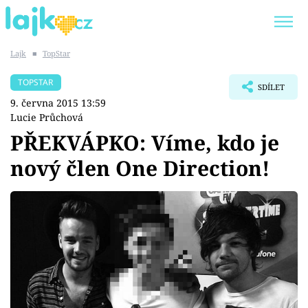
Lajk
■
TopStar
Trendy:
KARLOS VÉMOLA
ONLYFANS
TOPSTAR
SDÍLET
SHOPAHOLICADEL
CLASH OF THE STARS
9. června 2015 13:59
Lucie Průchová
PŘEKVÁPKO: Víme, kdo je
nový člen One Direction!
Témata
Showbyznys
Youtubeři
Virály