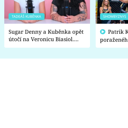
TADEÁŠ KUBĚNKA
SHOWBYZNYS
Sugar Denny a Kuběnka opět
Patrik Kincl se zastal
útočí na Veronicu Biasiol.
poraženéh
Proč je podle nich falešná a
fanoušci n
lže o své nevěře?