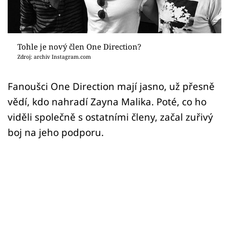
Sex a vztahy
Videa
Tohle je nový člen One Direction?
Sledujte prima+
Zdroj: archiv Instagram.com
Přihlášení
Fanoušci One Direction mají jasno, už přesně
vědí, kdo nahradí Zayna Malika. Poté, co ho
viděli společně s ostatními členy, začal zuřivý
Sledujte nás
boj na jeho podporu.