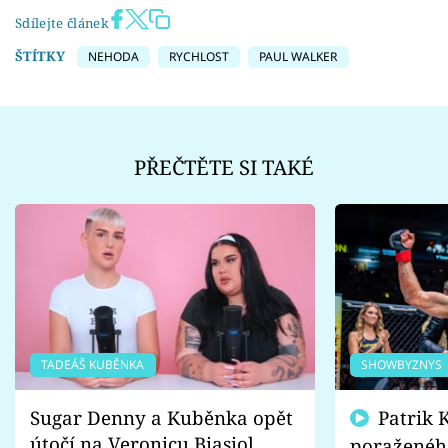
Sdílejte článek
ŠTÍTKY
NEHODA
RYCHLOST
PAUL WALKER
PŘEČTĚTE SI TAKÉ
TADEÁŠ KUBĚNKA
SHOWBYZNYS
Sugar Denny a Kuběnka opět
Patrik Kincl se zastal
útočí na Veronicu Biasiol.
poraženéh