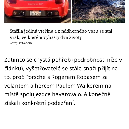
Sex a vztahy
Videa
Sledujte prima+
Stačila jediná vteřina a z nádherného vozu se stal
vrak, ve kterém vyhasly dva životy
Zdroj: isifa.com
Přihlášení
Zatímco se chystá pohřeb (podrobnosti níže v
článku), vyšetřovatelé se stále snaží přijít na
Sledujte nás
to, proč Porsche s Rogerem Rodasem za
volantem a hercem Paulem Walkerem na
místě spolujezdce havarovalo. A konečně
získali konkrétní podezření.