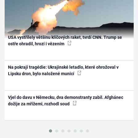
USA vystřílely většinu klíčových raket, tvrdí CNN. Trump se
ostře ohradil, hrozí i vězením
Na pokraji tragédie: Ukrajinské letadlo, které ohrožoval v
Lipsku dron, bylo naložené municí
Vjel do davu v Německu, dva demonstranty zabil. Afghánec
dožije za mřížemi, rozhodl soud