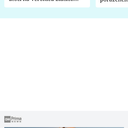
Proč je podle nich falešná a
fanoušci n
lže o své nevěře?