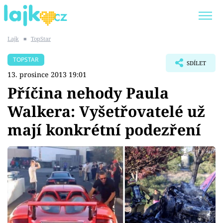
Lajk
■
TopStar
Trendy:
KARLOS VÉMOLA
ONLYFANS
TOPSTAR
SDÍLET
SHOPAHOLICADEL
CLASH OF THE STARS
13. prosince 2013 19:01
Příčina nehody Paula
Walkera: Vyšetřovatelé už
mají konkrétní podezření
Témata
Showbyznys
Youtubeři
Virály