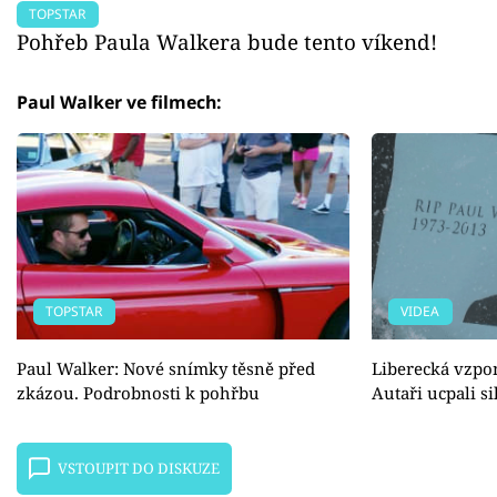
TOPSTAR
Pohřeb Paula Walkera bude tento víkend!
Paul Walker ve filmech:
TOPSTAR
VIDEA
Paul Walker: Nové snímky těsně před
Liberecká vzpo
zkázou. Podrobnosti k pohřbu
Autaři ucpali si
VSTOUPIT DO DISKUZE