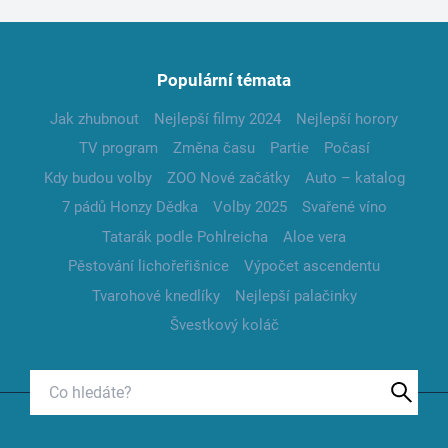
Populární témata
Jak zhubnout
Nejlepší filmy 2024
Nejlepší horory
TV program
Změna času
Partie
Počasí
Kdy budou volby
ZOO Nové začátky
Auto – katalog
7 pádů Honzy Dědka
Volby 2025
Svařené víno
Tatarák podle Pohlreicha
Aloe vera
Pěstování lichořeřišnice
Výpočet ascendentu
Tvarohové knedlíky
Nejlepší palačinky
Švestkový koláč