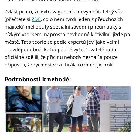
Zvlášť proto, že extravagantní a nevypočitatelný vůz
(přečtěte si
ZDE
, co o něm tvrdí jeden z předchozích
majitelů) měl obuty speciální závodní pneumatiky s
nízkým vzorkem, naprosto nevhodné k "civilní" jízdě po
městě. Tato teorie se podle expertů jeví jako velmi
pravděpodobná, každopádně vyšetřovatelé zatím
oficiálně sdělili, že příčinu nehody neznají a pouze
připustili, že rychlost vozu hrála rozhodující roli.
Podrobnosti k nehodě: