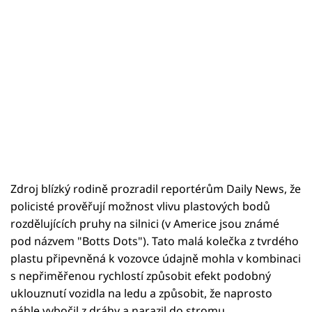
Zdroj blízký rodině prozradil reportérům Daily News, že
policisté prověřují možnost vlivu plastových bodů
rozdělujících pruhy na silnici (v Americe jsou známé
pod názvem "Botts Dots"). Tato malá kolečka z tvrdého
plastu připevněná k vozovce údajně mohla v kombinaci
s nepřiměřenou rychlostí způsobit efekt podobný
uklouznutí vozidla na ledu a způsobit, že naprosto
náhle vybočil z dráhy a narazil do stromu.