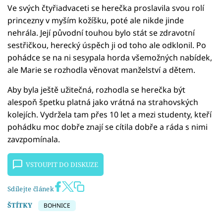
Ve svých čtyřiadvaceti se herečka proslavila svou rolí
princezny v myším kožíšku, poté ale nikde jinde
nehrála. Její původní touhou bylo stát se zdravotní
sestřičkou, herecký úspěch ji od toho ale odklonil. Po
pohádce se na ni sesypala horda všemožných nabídek,
ale Marie se rozhodla věnovat manželství a dětem.
Aby byla ještě užitečná, rozhodla se herečka být
alespoň špetku platná jako vrátná na strahovských
kolejích. Vydržela tam přes 10 let a mezi studenty, kteří
pohádku moc dobře znají se cítila dobře a ráda s nimi
zavzpomínala.
VSTOUPIT DO DISKUZE
Sdílejte článek
ŠTÍTKY
BOHNICE