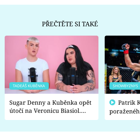
PŘEČTĚTE SI TAKÉ
TADEÁŠ KUBĚNKA
SHOWBYZNYS
Sugar Denny a Kuběnka opět
Patrik Kincl se zastal
útočí na Veronicu Biasiol.
poraženéh
Proč je podle nich falešná a
fanoušci n
lže o své nevěře?