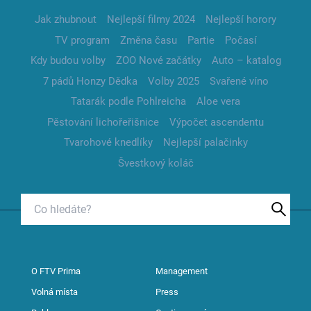
Jak zhubnout
Nejlepší filmy 2024
Nejlepší horory
TV program
Změna času
Partie
Počasí
Kdy budou volby
ZOO Nové začátky
Auto – katalog
7 pádů Honzy Dědka
Volby 2025
Svařené víno
Tatarák podle Pohlreicha
Aloe vera
Pěstování lichořeřišnice
Výpočet ascendentu
Tvarohové knedlíky
Nejlepší palačinky
Švestkový koláč
O FTV Prima
Management
Volná místa
Press