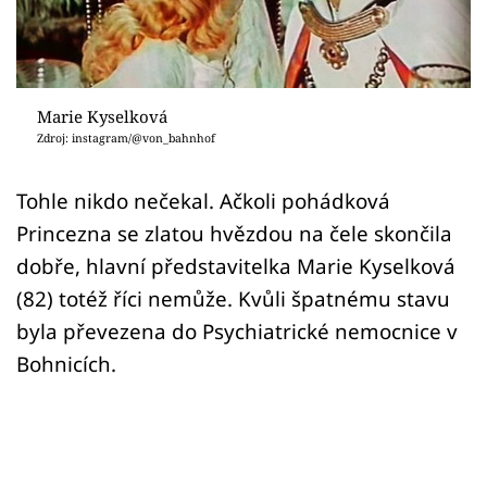
Sex a vztahy
Videa
Sledujte prima+
Marie Kyselková
Zdroj: instagram/@von_bahnhof
Přihlášení
Tohle nikdo nečekal. Ačkoli pohádková
Princezna se zlatou hvězdou na čele skončila
Sledujte nás
dobře, hlavní představitelka Marie Kyselková
(82) totéž říci nemůže. Kvůli špatnému stavu
byla převezena do Psychiatrické nemocnice v
Bohnicích.