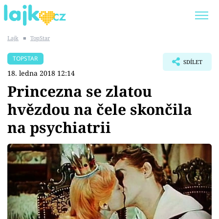
Lajk
■
TopStar
Trendy:
KARLOS VÉMOLA
ONLYFANS
TOPSTAR
SDÍLET
SHOPAHOLICADEL
CLASH OF THE STARS
18. ledna 2018 12:14
Princezna se zlatou
hvězdou na čele skončila
na psychiatrii
Témata
Showbyznys
Youtubeři
Virály