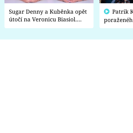
Sugar Denny a Kuběnka opět
Patrik Kincl se zastal
útočí na Veronicu Biasiol.
poraženéh
Proč je podle nich falešná a
fanoušci n
lže o své nevěře?