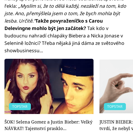
řekla:
„Myslím si, že to dělá každý, nezáleží na tom, kdo
jste. Ano, přemýšlela jsem o tom, že bych mohla být
lesba. Určitě.“
Takže povyraženíčko s Carou
Delevingne mohlo být jen začátek?
Tak kdo v
budoucnu nahradí chlapáky Biebera a Nicka Jonase v
Selenině ložnici? Třeba nějaká jiná dáma ze světového
showbusinessu...
TOPSTAR
TOPSTAR
ŠOK! Selena Gomez a Justin Bieber: Velký
JUSTIN BIEBER:
NÁVRAT! Tajemství prasklo...
tvrdí, že nebyl