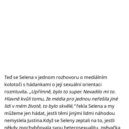
Teď se Selena v jednom rozhovoru o mediálním
kolotoči s hádankami o její sexuální orientaci
rozmluvila.
„Upřímně, bylo to super. Nevadilo mi to.
Hlavně kvůli tomu, že média pro jednou neřešila jiné
lidi v mém životě, to bylo skvělé,“
řekla Selena a my
můžeme jen hádat, jestli těmi jinými lidmi náhodou
nemyslela Justina.Když se Seleny zeptali na to, jestli
někdy zpochybňovala svou heterosexualitu, zpěvačka