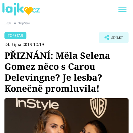
Lajk
■
TopStar
Trendy:
KARLOS VÉMOLA
ONLYFANS
TOPSTAR
SDÍLET
SHOPAHOLICADEL
CLASH OF THE STARS
24. října 2015 12:19
PŘIZNÁNÍ: Měla Selena
Gomez něco s Carou
Delevingne? Je lesba?
Témata
Konečně promluvila!
Showbyznys
Youtubeři
Virály