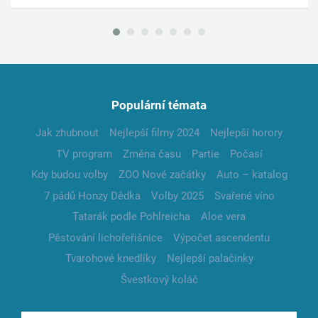
Populární témata
Jak zhubnout
Nejlepší filmy 2024
Nejlepší horory
TV program
Změna času
Partie
Počasí
Kdy budou volby
ZOO Nové začátky
Auto – katalog
7 pádů Honzy Dědka
Volby 2025
Svařené víno
Tatarák podle Pohlreicha
Aloe vera
Pěstování lichořeřišnice
Výpočet ascendentu
Tvarohové knedlíky
Nejlepší palačinky
Švestkový koláč