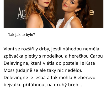
Sex a vztahy
Videa
Sledujte prima+
Tak jak to bylo?
Přihlášení
Vloni se rozšířily drby, jestli náhodou neměla
zpěvačka pletky s modelkou a herečkou Carou
Sledujte nás
Delevingne, která vlétla do postele i s Kate
Moss (údajně se ale taky nic nedělo).
Delevingne je lesba a tak mohla Bieberovu
bejvalku přitáhnout na druhý břeh...