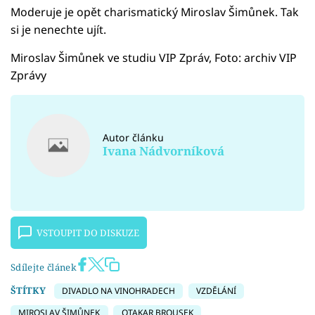
Moderuje je opět charismatický Miroslav Šimůnek. Tak
si je nenechte ujít.
Miroslav Šimůnek ve studiu VIP Zpráv, Foto: archiv VIP
Zprávy
Autor článku
Ivana Nádvorníková
VSTOUPIT DO DISKUZE
Sdílejte článek
ŠTÍTKY
DIVADLO NA VINOHRADECH
VZDĚLÁNÍ
MIROSLAV ŠIMŮNEK
OTAKAR BROUSEK