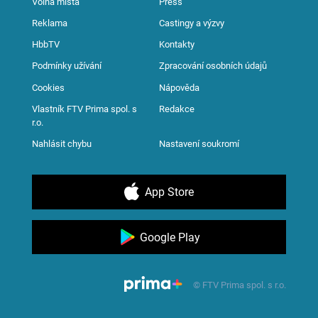
Volná místa
Press
Reklama
Castingy a výzvy
HbbTV
Kontakty
Podmínky užívání
Zpracování osobních údajů
Cookies
Nápověda
Vlastník FTV Prima spol. s
Redakce
r.o.
Nahlásit chybu
Nastavení soukromí
App Store
Google Play
© FTV Prima spol. s r.o.