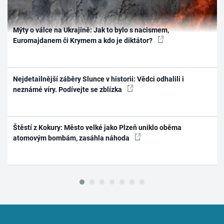
Mýty o válce na Ukrajině: Jak to bylo s nacismem,
Euromajdanem či Krymem a kdo je diktátor?
Nejdetailnější záběry Slunce v historii: Vědci odhalili i
neznámé víry. Podívejte se zblízka
Štěstí z Kokury: Město velké jako Plzeň uniklo oběma
atomovým bombám, zasáhla náhoda