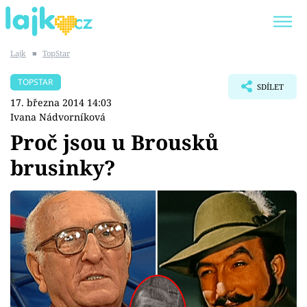
Lajk
■
TopStar
Trendy:
KARLOS VÉMOLA
ONLYFANS
TOPSTAR
SDÍLET
SHOPAHOLICADEL
CLASH OF THE STARS
17. března 2014 14:03
Ivana Nádvorníková
Proč jsou u Brousků
brusinky?
Témata
Showbyznys
Youtubeři
Virály