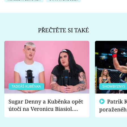
PŘEČTĚTE SI TAKÉ
TADEÁŠ KUBĚNKA
SHOWBYZNYS
Sugar Denny a Kuběnka opět
Patrik Kincl se zastal
útočí na Veronicu Biasiol.
poraženéh
Proč je podle nich falešná a
fanoušci n
lže o své nevěře?