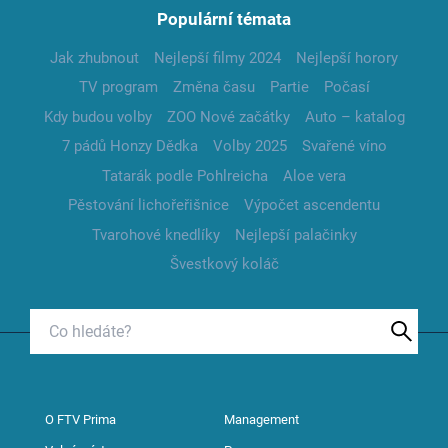
Populární témata
Jak zhubnout
Nejlepší filmy 2024
Nejlepší horory
TV program
Změna času
Partie
Počasí
Kdy budou volby
ZOO Nové začátky
Auto – katalog
7 pádů Honzy Dědka
Volby 2025
Svařené víno
Tatarák podle Pohlreicha
Aloe vera
Pěstování lichořeřišnice
Výpočet ascendentu
Tvarohové knedlíky
Nejlepší palačinky
Švestkový koláč
O FTV Prima
Management