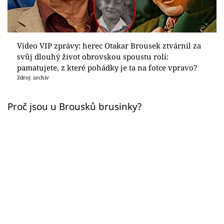
Sex a vztahy
Videa
Video VIP zprávy: herec Otakar Brousek ztvárnil za
Sledujte prima+
svůj dlouhý život obrovskou spoustu rolí:
pamatujete, z které pohádky je ta na fotce vpravo?
Zdroj: archiv
Přihlášení
Proč jsou u Brousků brusinky?
Sledujte nás