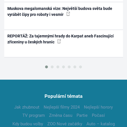
Muskova megalomanská vize: Největší budova světa bude
vyrábět čipy pro roboty i vesmír
REPORTÁŽ: Za tajemnými hrady do Karpat aneb Fascinující
zříceniny u českých hranic
Populární témata
Jak zhubnout
Nejlepší filmy 2024
Nejlepší horory
TV program
Změna času
Partie
Počasí
Kdy budou volby
ZOO Nové začátky
Auto – katalog