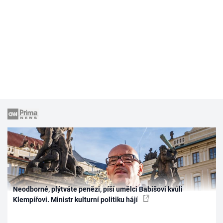
Neodborné, plýtváte penězi, píší umělci Babišovi kvůli
Klempířovi. Ministr kulturní politiku hájí