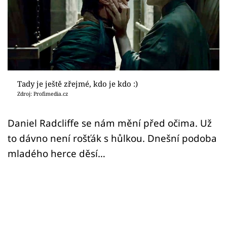
Sex a vztahy
Videa
Sledujte prima+
Přihlášení
Tady je ještě zřejmé, kdo je kdo :)
Zdroj: Profimedia.cz
Sledujte nás
Daniel Radcliffe se nám mění před očima. Už
to dávno není rošťák s hůlkou. Dnešní podoba
mladého herce děsí…