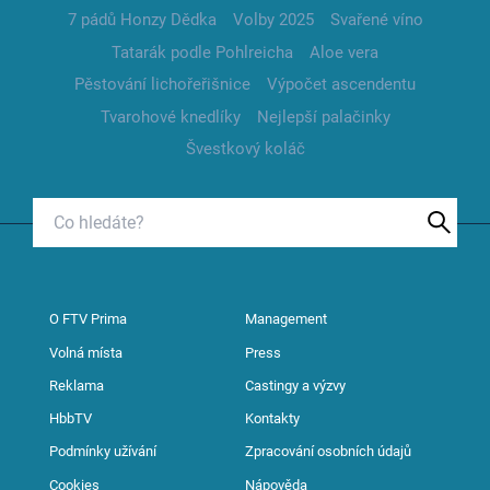
7 pádů Honzy Dědka
Volby 2025
Svařené víno
Tatarák podle Pohlreicha
Aloe vera
Pěstování lichořeřišnice
Výpočet ascendentu
Tvarohové knedlíky
Nejlepší palačinky
Švestkový koláč
O FTV Prima
Management
Volná místa
Press
Reklama
Castingy a výzvy
HbbTV
Kontakty
Podmínky užívání
Zpracování osobních údajů
Cookies
Nápověda