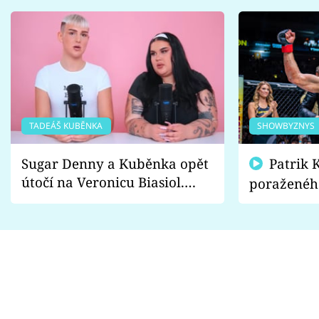
TADEÁŠ KUBĚNKA
SHOWBYZNYS
Sugar Denny a Kuběnka opět
Patrik Kincl se zastal
útočí na Veronicu Biasiol.
poraženéh
Proč je podle nich falešná a
fanoušci n
lže o své nevěře?