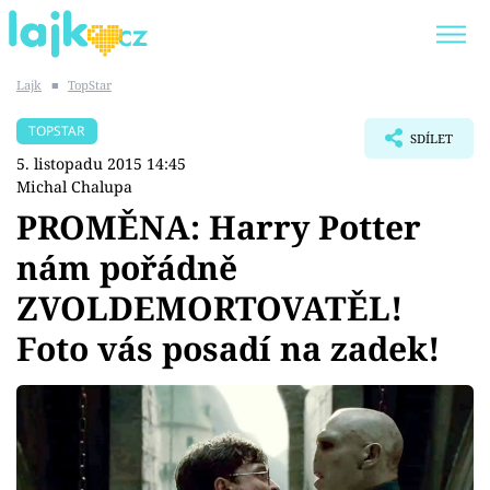
Lajk
■
TopStar
Trendy:
KARLOS VÉMOLA
ONLYFANS
TOPSTAR
SDÍLET
SHOPAHOLICADEL
CLASH OF THE STARS
5. listopadu 2015 14:45
Michal Chalupa
PROMĚNA: Harry Potter
nám pořádně
Témata
ZVOLDEMORTOVATĚL!
Showbyznys
Foto vás posadí na zadek!
Youtubeři
Virály