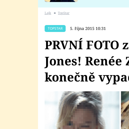
se v Plzni stalo
Lajk
■
TopStar
5. října 2015 10:31
TOPSTAR
PRVNÍ FOTO z
Jones! Renée 
konečně vypa