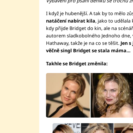
Vybavení pro psaní deníku se trochu zm
I když je hubenější. A tak by to mělo zů
natáčení nabírat kila
, jako to udělala 
kdy přijde Bridget do kin, ale na scénář
autorem sladkobolného Jednoho dne, v 
Hathaway, takže je na co se těšit.
Jen s
věčně singl Bridget se stala máma…
Takhle se Bridget změnila: