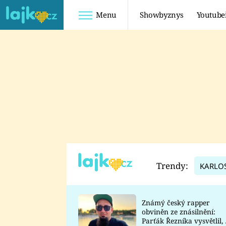
Menu
Showbyznys
Youtube
Youtuberky
Youtubeři
SHOPAHOLICADEL
FATTYPILLOW
ANNA ŠULC
FREESCOOT
SUGAR DENNY
ADAM KAJUMI
LADUŠKA
TADEÁŠ KUBĚNKA
DOMINIKA
DATEL
Trendy:
KARLO
MYSLIVCOVÁ
Známý český rapper
obviněn ze znásilnění:
Parťák Řezníka vysvětlil, 