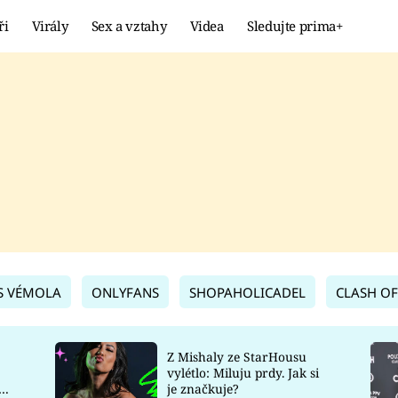
ři
Virály
Sex a vztahy
Videa
Sledujte prima+
Showbyznys
Extrém
VIRÁLY
KURIOZITY
VIDEA
KVÍZY
S VÉMOLA
ONLYFANS
SHOPAHOLICADEL
CLASH OF
Z Mishaly ze StarHousu
vylétlo: Miluju prdy. Jak si
co
je značkuje?