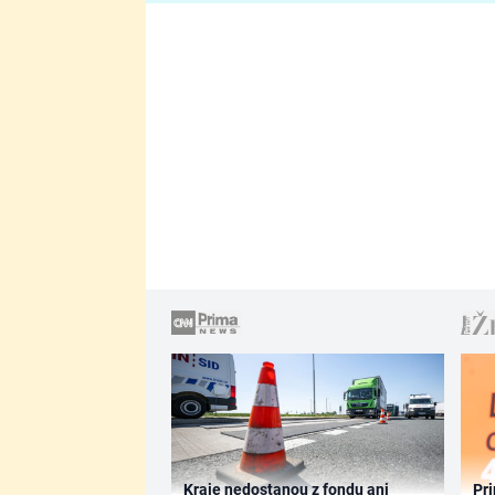
Kraje nedostanou z fondu ani
Pri