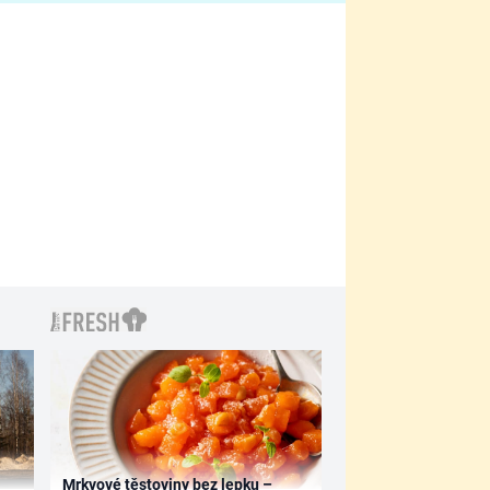
filmy?
Mrkvové těstoviny bez lepku –