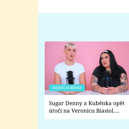
TADEÁŠ KUBĚNKA
Sugar Denny a Kuběnka opět
útočí na Veronicu Biasiol.
Proč je podle nich falešná a
lže o své nevěře?