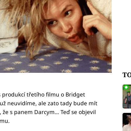
TO
 produkcí třetího filmu o Bridget
už neuvidíme, ale zato tady bude mít
t, že s panem Darcym… Teď se objevil
lmu.