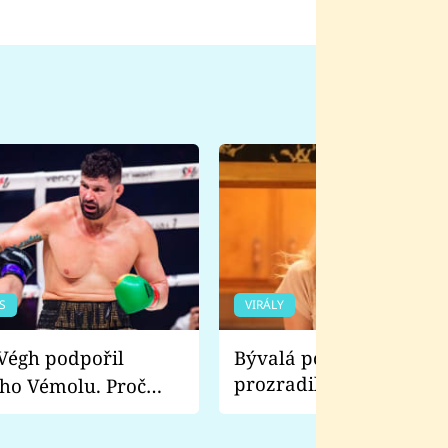
S
VIRÁLY
Bývalá pornoherečka
prozradila, co ji šokova
ho Vémolu. Proč
natáčení Euforie. Vážně
ji zápasit s ním než
bylo drsnější než hanba
 Kinclem?