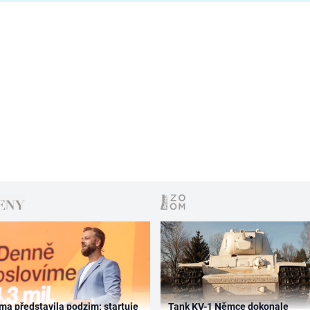
ma představila podzim: startuje
Tank KV-1 Němce dokonale