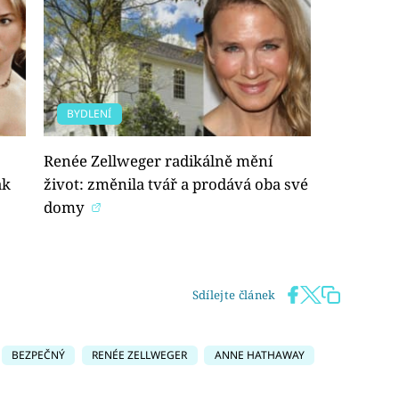
BYDLENÍ
Renée Zellweger radikálně mění
ak
život: změnila tvář a prodává oba své
domy
Sdílejte článek
BEZPEČNÝ
RENÉE ZELLWEGER
ANNE HATHAWAY