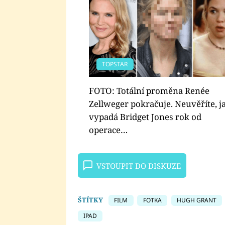
TOPSTAR
FOTO: Totální proměna Renée
Zellweger pokračuje. Neuvěříte, j
vypadá Bridget Jones rok od
operace…
VSTOUPIT DO DISKUZE
ŠTÍTKY
FILM
FOTKA
HUGH GRANT
IPAD