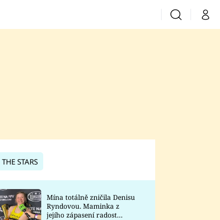
Vyhledávání
Můj 
Prima+
CNN Prima News
Prima Fresh
Prima Living
Prima Zoom
 THE STARS
Prima Lajk
Mína totálně zničila Denisu
Ryndovou. Maminka z
Sledujte nás
jejího zápasení radost