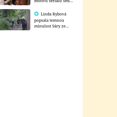
motivu seriálu Sedm
schodů k moci
Linda Rybová
popsala temnou
minulost Sáry ze
seriálu Zákony vlka