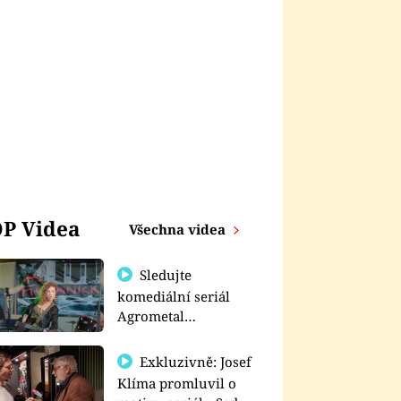
P Videa
Všechna videa
Sledujte
komediální seriál
Agrometal
exkluzivně na
prima+
Exkluzivně: Josef
Klíma promluvil o