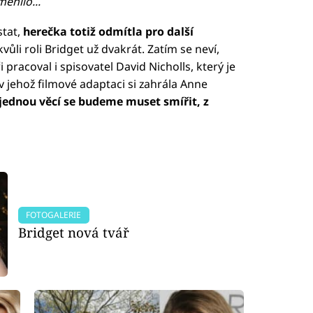
ěnilo...
stat,
herečka totiž odmítla pro další
kvůli roli Bridget už dvakrát. Zatím se neví,
i pracoval i spisovatel David Nicholls, který je
jehož filmové adaptaci si zahrála Anne
 jednou věcí se budeme muset smířit, z
FOTOGALERIE
Bridget nová tvář