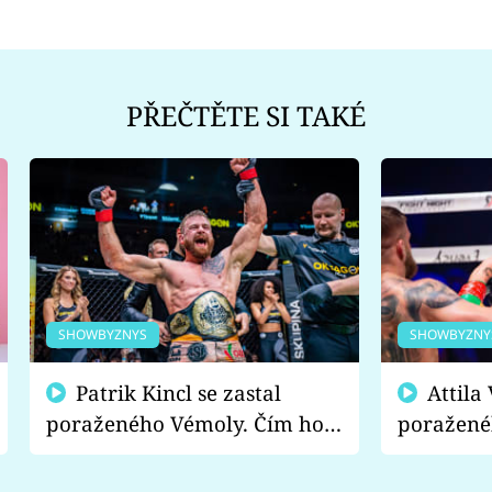
PŘEČTĚTE SI TAKÉ
SHOWBYZNYS
SHOWBYZNY
Patrik Kincl se zastal
Attila Végh podpořil
poraženého Vémoly. Čím ho
poražené
fanoušci naštvali?
chce radě
s vítězem