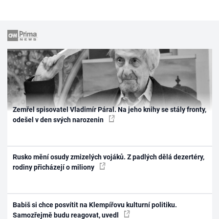
Zemřel spisovatel Vladimír Páral. Na jeho knihy se stály fronty,
odešel v den svých narozenin
Rusko mění osudy zmizelých vojáků. Z padlých dělá dezertéry,
rodiny přicházejí o miliony
Babiš si chce posvítit na Klempířovu kulturní politiku.
Samozřejmě budu reagovat, uvedl