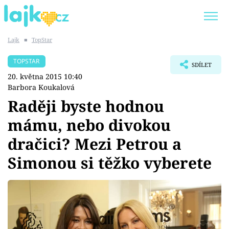
Lajk
■
TopStar
Trendy:
KARLOS VÉMOLA
ONLYFANS
TOPSTAR
SDÍLET
SHOPAHOLICADEL
CLASH OF THE STARS
20. května 2015 10:40
Barbora Koukalová
Raději byste hodnou
mámu, nebo divokou
Témata
dračici? Mezi Petrou a
Showbyznys
Simonou si těžko vyberete
Youtubeři
Virály