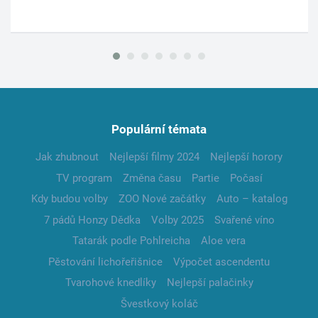
Populární témata
Jak zhubnout
Nejlepší filmy 2024
Nejlepší horory
TV program
Změna času
Partie
Počasí
Kdy budou volby
ZOO Nové začátky
Auto – katalog
7 pádů Honzy Dědka
Volby 2025
Svařené víno
Tatarák podle Pohlreicha
Aloe vera
Pěstování lichořeřišnice
Výpočet ascendentu
Tvarohové knedlíky
Nejlepší palačinky
Švestkový koláč