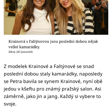
Sex a vztahy
Videa
Sledujte prima+
Přihlášení
Krainová s Faltýnovou jsou poslední dobou nějak
velké kamarádky.
Zdroj: Jiří Janoušek
Sledujte nás
Z modelek Krainové a Faltýnové se snad
poslední dobou staly kamarádky, naposledy
se Petra bavila se synem Krainové, nyní obě
jedou v kšeftu pro známý pražský salon. Asi
záměrně, jako jin a jang. Každý si vybere to
svoje.