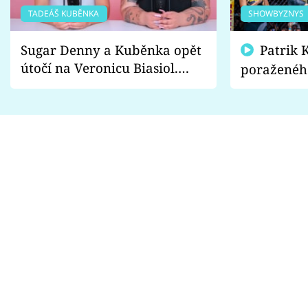
TADEÁŠ KUBĚNKA
SHOWBYZNYS
Sugar Denny a Kuběnka opět
Patrik Kincl se zastal
útočí na Veronicu Biasiol.
poraženéh
Proč je podle nich falešná a
fanoušci n
lže o své nevěře?