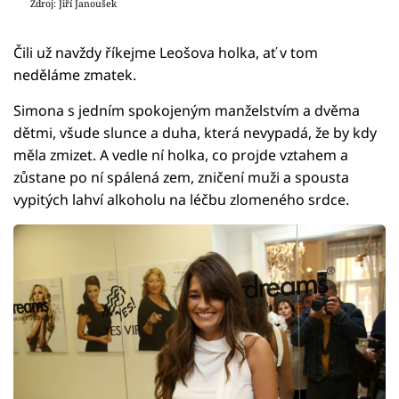
Zdroj: Jiří Janoušek
Čili už navždy říkejme Leošova holka, ať v tom
neděláme zmatek.
Simona s jedním spokojeným manželstvím a dvěma
dětmi, všude slunce a duha, která nevypadá, že by kdy
měla zmizet. A vedle ní holka, co projde vztahem a
zůstane po ní spálená zem, zničení muži a spousta
vypitých lahví alkoholu na léčbu zlomeného srdce.