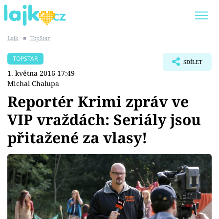
Lajk
■
TopStar
Trendy:
KARLOS VÉMOLA
ONLYFANS
TOPSTAR
SDÍLET
SHOPAHOLICADEL
CLASH OF THE STARS
1. května 2016 17:49
Michal Chalupa
Reportér Krimi zpráv ve
VIP vraždách: Seriály jsou
Témata
přitažené za vlasy!
Showbyznys
Youtubeři
Virály