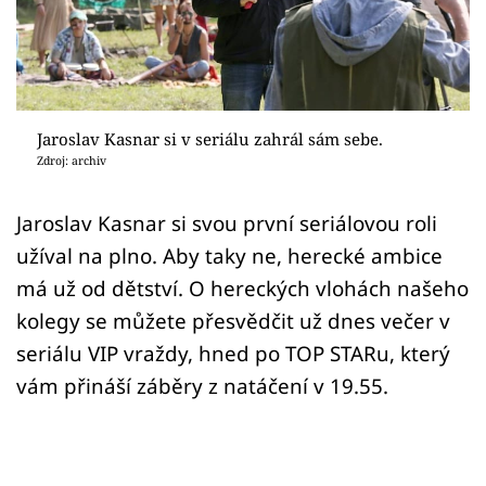
Sex a vztahy
Videa
Sledujte prima+
Jaroslav Kasnar si v seriálu zahrál sám sebe.
Zdroj: archiv
Přihlášení
Jaroslav Kasnar si svou první seriálovou roli
užíval na plno. Aby taky ne, herecké ambice
Sledujte nás
má už od dětství. O hereckých vlohách našeho
kolegy se můžete přesvědčit už dnes večer v
seriálu VIP vraždy, hned po TOP STARu, který
vám přináší záběry z natáčení v 19.55.