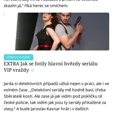
zkazím já,“ říká herec se smíchem.
SERIÁLY A FILMY
EXTRA Jak se fotily hlavní hvězdy seriálu
VIP vraždy
Jarda si detektivních případů užívá nejen v práci, ale i ve
volném čase. „Detektivní seriály mě hodně baví, třeba
Sběratelé kostí. Ale zase já jak vidím pod pokličku té
české policie, tak vidím jak jsou ty seriály přiitažené za
vlasy.“ A bude Jaroslav Kasnar hrát i v dalších