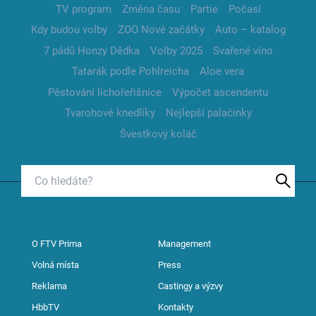
TV program
Změna času
Partie
Počasí
Kdy budou volby
ZOO Nové začátky
Auto – katalog
7 pádů Honzy Dědka
Volby 2025
Svařené víno
Tatarák podle Pohlreicha
Aloe vera
Pěstování lichořeřišnice
Výpočet ascendentu
Tvarohové knedlíky
Nejlepší palačinky
Švestkový koláč
O FTV Prima
Management
Volná místa
Press
Reklama
Castingy a výzvy
HbbTV
Kontakty