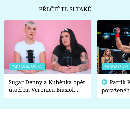
PŘEČTĚTE SI TAKÉ
TADEÁŠ KUBĚNKA
SHOWBYZNYS
Sugar Denny a Kuběnka opět
Patrik Kincl se zastal
útočí na Veronicu Biasiol.
poraženéh
Proč je podle nich falešná a
fanoušci n
lže o své nevěře?