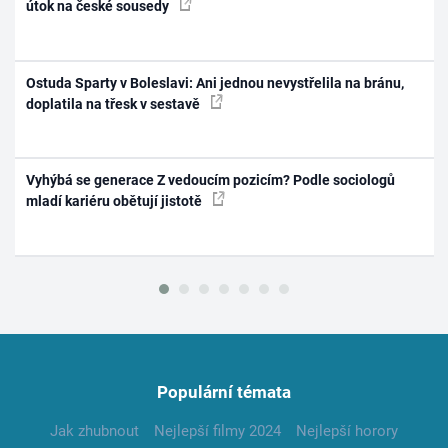
útok na české sousedy
Ostuda Sparty v Boleslavi: Ani jednou nevystřelila na bránu,
doplatila na třesk v sestavě
Vyhýbá se generace Z vedoucím pozicím? Podle sociologů
mladí kariéru obětují jistotě
Populární témata
Jak zhubnout
Nejlepší filmy 2024
Nejlepší horory