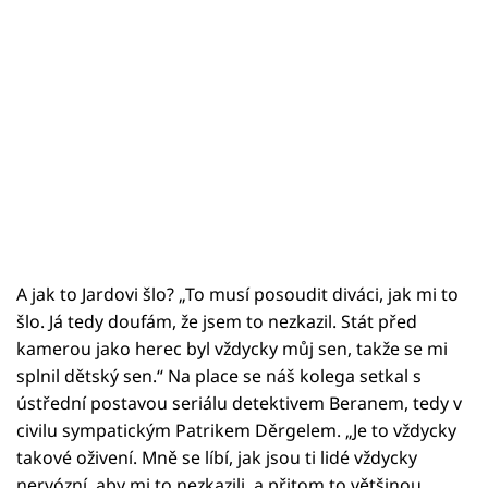
A jak to Jardovi šlo? „To musí posoudit diváci, jak mi to
šlo. Já tedy doufám, že jsem to nezkazil. Stát před
kamerou jako herec byl vždycky můj sen, takže se mi
splnil dětský sen.“ Na place se náš kolega setkal s
ústřední postavou seriálu detektivem Beranem, tedy v
civilu sympatickým Patrikem Děrgelem. „Je to vždycky
takové oživení. Mně se líbí, jak jsou ti lidé vždycky
nervózní, aby mi to nezkazili, a přitom to většinou