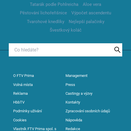
Tatarák podle Pohlreicha
Aloe vera
Pěstování lichořeřišnice
Výpočet ascendentu
Tvarohové knedlíky
Nejlepší palačinky
Švestkový koláč
O FTV Prima
Management
Volná místa
Press
Reklama
Castingy a výzvy
HbbTV
Kontakty
Podmínky užívání
Zpracování osobních údajů
Cookies
Nápověda
Vlastník FTV Prima spol. s
Redakce