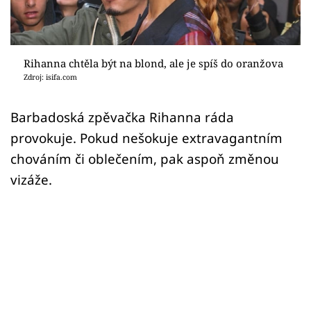
Sex a vztahy
Videa
Rihanna chtěla být na blond, ale je spíš do oranžova
Sledujte prima+
Zdroj: isifa.com
Přihlášení
Barbadoská zpěvačka Rihanna ráda
provokuje. Pokud nešokuje extravagantním
chováním či oblečením, pak aspoň změnou
Sledujte nás
vizáže.