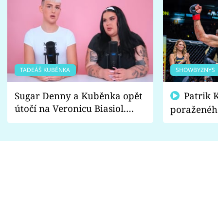
TADEÁŠ KUBĚNKA
SHOWBYZNYS
Sugar Denny a Kuběnka opět
Patrik Kincl se zastal
útočí na Veronicu Biasiol.
poraženéh
Proč je podle nich falešná a
fanoušci n
lže o své nevěře?