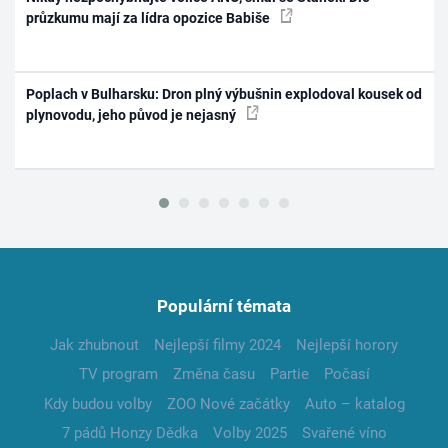
průzkumu mají za lídra opozice Babiše
Poplach v Bulharsku: Dron plný výbušnin explodoval kousek od
plynovodu, jeho původ je nejasný
Populární témata
Jak zhubnout
Nejlepší filmy 2024
Nejlepší horory
TV program
Změna času
Partie
Počasí
Kdy budou volby
ZOO Nové začátky
Auto – katalog
7 pádů Honzy Dědka
Volby 2025
Svařené víno