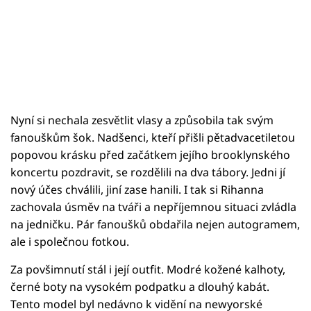
Nyní si nechala zesvětlit vlasy a způsobila tak svým
fanouškům šok. Nadšenci, kteří přišli pětadvacetiletou
popovou krásku před začátkem jejího brooklynského
koncertu pozdravit, se rozdělili na dva tábory. Jedni jí
nový účes chválili, jiní zase hanili. I tak si Rihanna
zachovala úsměv na tváři a nepříjemnou situaci zvládla
na jedničku. Pár fanoušků obdařila nejen autogramem,
ale i společnou fotkou.
Za povšimnutí stál i její outfit. Modré kožené kalhoty,
černé boty na vysokém podpatku a dlouhý kabát.
Tento model byl nedávno k vidění na newyorské