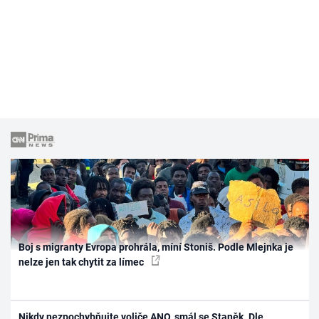
Boj s migranty Evropa prohrála, míní Stoniš. Podle Mlejnka je
nelze jen tak chytit za límec
Nikdy nezpochybňujte voliče ANO, smál se Staněk. Dle