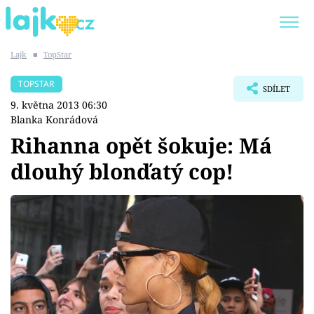
Lajk
■
TopStar
Trendy:
KARLOS VÉMOLA
ONLYFANS
TOPSTAR
SDÍLET
SHOPAHOLICADEL
CLASH OF THE STARS
9. května 2013 06:30
Blanka Konrádová
Rihanna opět šokuje: Má
dlouhý blonďatý cop!
Témata
Showbyznys
Youtubeři
Virály