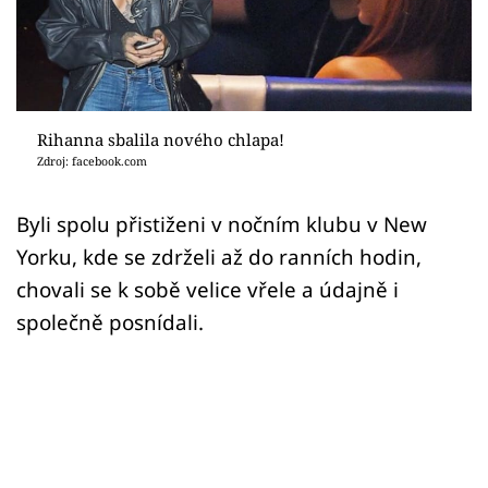
Sex a vztahy
Videa
Sledujte prima+
Rihanna sbalila nového chlapa!
Zdroj: facebook.com
Přihlášení
Byli spolu přistiženi v nočním klubu v New
Yorku, kde se zdrželi až do ranních hodin,
Sledujte nás
chovali se k sobě velice vřele a údajně i
společně posnídali.