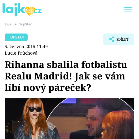
Lajk
■
TopStar
Trendy:
KARLOS VÉMOLA
ONLYFANS
TOPSTAR
SDÍLET
SHOPAHOLICADEL
CLASH OF THE STARS
5. června 2015 11:49
Lucie Průchová
Rihanna sbalila fotbalistu
Realu Madrid! Jak se vám
Témata
líbí nový páreček?
Showbyznys
Youtubeři
Virály