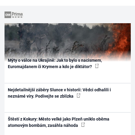
Mýty o válce na Ukrajině: Jak to bylo s nacismem,
Euromajdanem či Krymem a kdo je diktátor?
Nejdetailnější záběry Slunce v historii: Vědci odhalili i
neznámé víry. Podívejte se zblízka
Štěstí z Kokury: Město velké jako Plzeň uniklo oběma
atomovým bombám, zasáhla náhoda