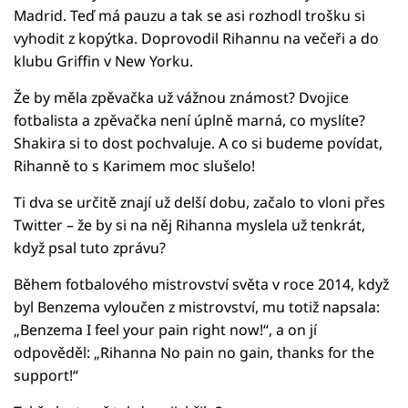
Madrid. Teď má pauzu a tak se asi rozhodl trošku si
vyhodit z kopýtka. Doprovodil Rihannu na večeři a do
klubu Griffin v New Yorku.
Že by měla zpěvačka už vážnou známost? Dvojice
fotbalista a zpěvačka není úplně marná, co myslíte?
Shakira si to dost pochvaluje. A co si budeme povídat,
Rihanně to s Karimem moc slušelo!
Ti dva se určitě znají už delší dobu, začalo to vloni přes
Twitter – že by si na něj Rihanna myslela už tenkrát,
když psal tuto zprávu?
Během fotbalového mistrovství světa v roce 2014, když
byl Benzema vyloučen z mistrovství, mu totiž napsala:
„Benzema I feel your pain right now!“, a on jí
odpověděl: „Rihanna No pain no gain, thanks for the
support!“