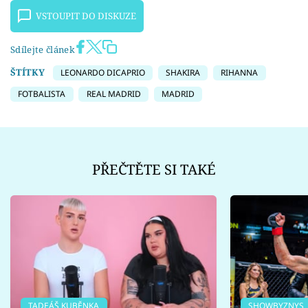
VSTOUPIT DO DISKUZE
Sdílejte článek
ŠTÍTKY
LEONARDO DICAPRIO
SHAKIRA
RIHANNA
FOTBALISTA
REAL MADRID
MADRID
PŘEČTĚTE SI TAKÉ
TADEÁŠ KUBĚNKA
SHOWBYZNYS