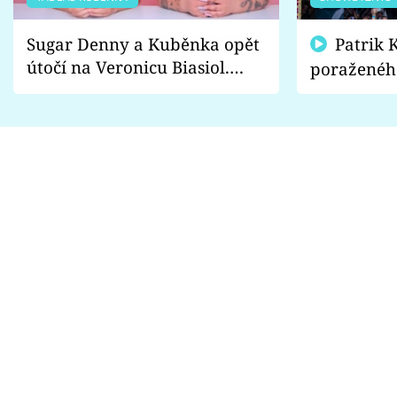
Sugar Denny a Kuběnka opět
Patrik Kincl se zastal
útočí na Veronicu Biasiol.
poraženéh
Proč je podle nich falešná a
fanoušci n
lže o své nevěře?