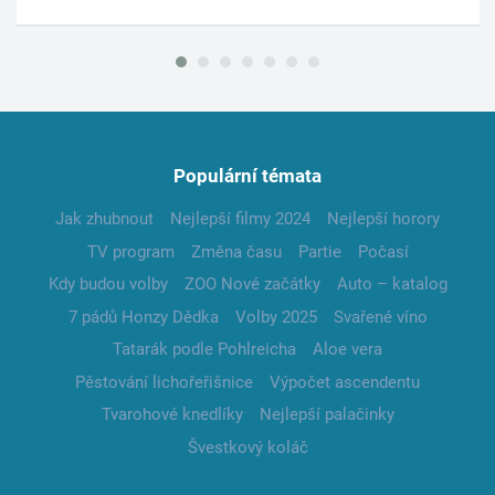
Populární témata
Jak zhubnout
Nejlepší filmy 2024
Nejlepší horory
TV program
Změna času
Partie
Počasí
Kdy budou volby
ZOO Nové začátky
Auto – katalog
7 pádů Honzy Dědka
Volby 2025
Svařené víno
Tatarák podle Pohlreicha
Aloe vera
Pěstování lichořeřišnice
Výpočet ascendentu
Tvarohové knedlíky
Nejlepší palačinky
Švestkový koláč