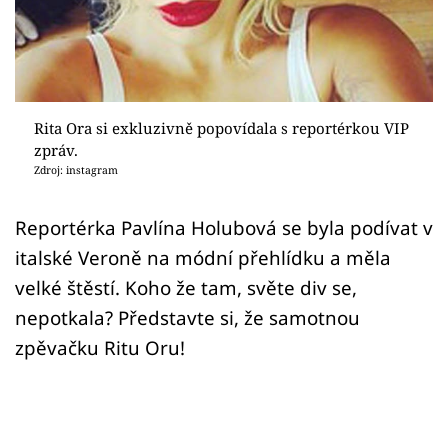
Sex a vztahy
Videa
Sledujte prima+
Rita Ora si exkluzivně popovídala s reportérkou VIP
zpráv.
Přihlášení
Zdroj: instagram
Reportérka Pavlína Holubová se byla podívat v
Sledujte nás
italské Veroně na módní přehlídku a měla
velké štěstí. Koho že tam, světe div se,
nepotkala? Představte si, že samotnou
zpěvačku Ritu Oru!