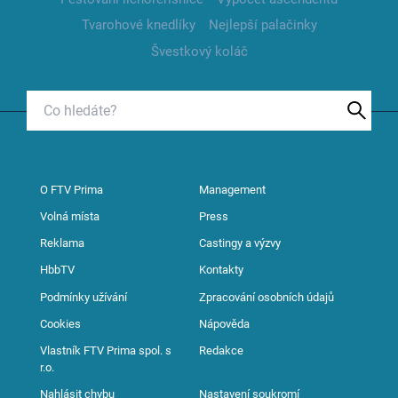
Tvarohové knedlíky
Nejlepší palačinky
Švestkový koláč
O FTV Prima
Management
Volná místa
Press
Reklama
Castingy a výzvy
HbbTV
Kontakty
Podmínky užívání
Zpracování osobních údajů
Cookies
Nápověda
Vlastník FTV Prima spol. s
Redakce
r.o.
Nahlásit chybu
Nastavení soukromí