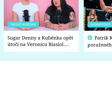
TADEÁŠ KUBĚNKA
SHOWBYZNYS
Sugar Denny a Kuběnka opět
Patrik Kincl se zastal
útočí na Veronicu Biasiol.
poraženéh
Proč je podle nich falešná a
fanoušci n
lže o své nevěře?