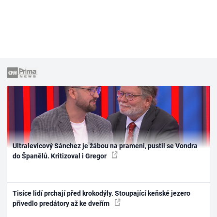
Ultralevicový Sánchez je žábou na prameni, pustil se Vondra
do Španělů. Kritizoval i Gregor
Tisíce lidí prchají před krokodýly. Stoupající keňské jezero
přivedlo predátory až ke dveřím