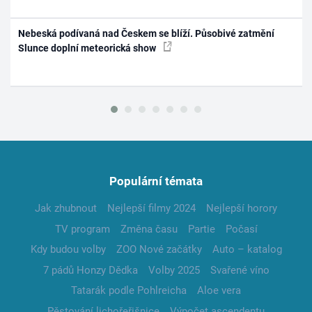
Nebeská podívaná nad Českem se blíží. Působivé zatmění
Slunce doplní meteorická show
Populární témata
Jak zhubnout
Nejlepší filmy 2024
Nejlepší horory
TV program
Změna času
Partie
Počasí
Kdy budou volby
ZOO Nové začátky
Auto – katalog
7 pádů Honzy Dědka
Volby 2025
Svařené víno
Tatarák podle Pohlreicha
Aloe vera
Pěstování lichořeřišnice
Výpočet ascendentu