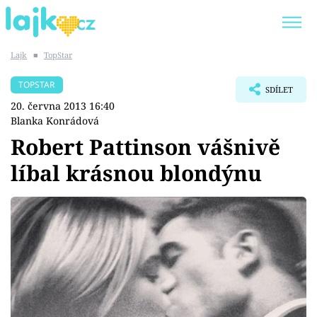
Lajk
■
TopStar
Trendy:
KARLOS VÉMOLA
ONLYFANS
TOPSTAR
SDÍLET
SHOPAHOLICADEL
CLASH OF THE STARS
20. června 2013 16:40
Blanka Konrádová
Robert Pattinson vášnivě
líbal krásnou blondýnu
Témata
Showbyznys
Youtubeři
Virály