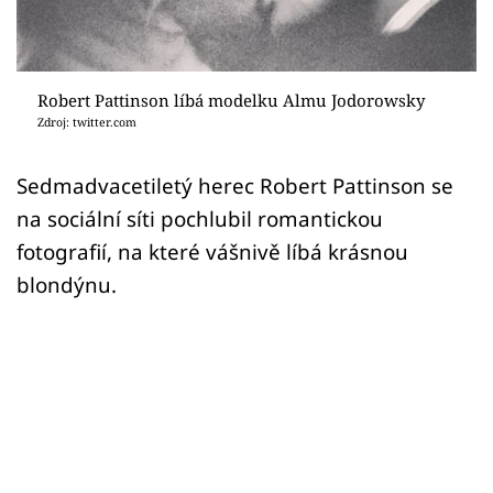
Sex a vztahy
Videa
Robert Pattinson líbá modelku Almu Jodorowsky
Sledujte prima+
Zdroj: twitter.com
Přihlášení
Sedmadvacetiletý herec Robert Pattinson se
na sociální síti pochlubil romantickou
fotografií, na které vášnivě líbá krásnou
Sledujte nás
blondýnu.