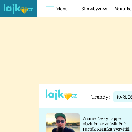
Menu
Showbyznys
Youtube
Youtuberky
Youtubeři
SHOPAHOLICADEL
FATTYPILLOW
ANNA ŠULC
FREESCOOT
SUGAR DENNY
ADAM KAJUMI
LADUŠKA
TADEÁŠ KUBĚNKA
DOMINIKA
DATEL
Trendy:
KARLO
MYSLIVCOVÁ
Známý český rapper
obviněn ze znásilnění:
Parťák Řezníka vysvětlil, 