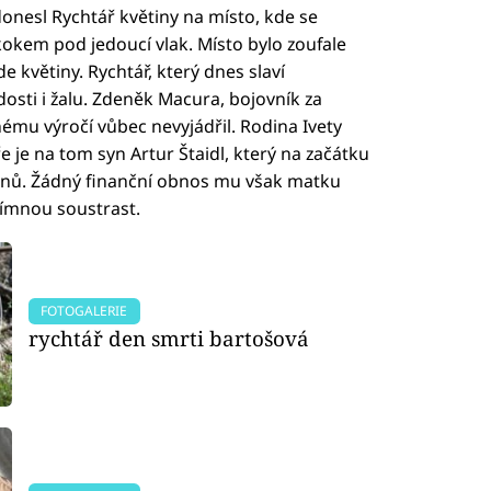
onesl Rychtář květiny na místo, kde se
kokem pod jedoucí vlak. Místo bylo zoufale
e květiny. Rychtář, který dnes slaví
osti i žalu. Zdeněk Macura, bojovník za
ému výročí vůbec nevyjádřil. Rodina Ivety
 je na tom syn Artur Štaidl, který na začátku
ionů. Žádný finanční obnos mu však matku
ímnou soustrast.
FOTOGALERIE
rychtář den smrti bartošová