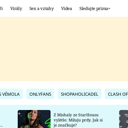
ři
Virály
Sex a vztahy
Videa
Sledujte prima+
Showbyznys
Extrém
VIRÁLY
KURIOZITY
VIDEA
KVÍZY
S VÉMOLA
ONLYFANS
SHOPAHOLICADEL
CLASH OF
Z Mishaly ze StarHousu
vylétlo: Miluju prdy. Jak si
co
je značkuje?