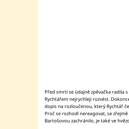
Před smrtí se údajně zpěvačka radila s
Rychtářem nejrychleji rozvést. Dokonc
dopis na rozloučenou, který Rychtář čet
Proč se rozhodl nereagovat, se zřejmě 
Bartošovou zachránilo, je také ve hvěz