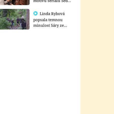
motivu seriálu Sedm
schodů k moci
Linda Rybová
popsala temnou
minulost Sáry ze
seriálu Zákony vlka