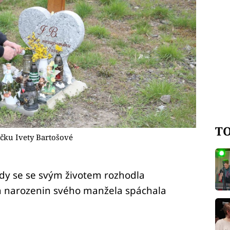
TO
íčku Ivety Bartošové
kdy se se svým životem rozhodla
en narozenin svého manžela spáchala