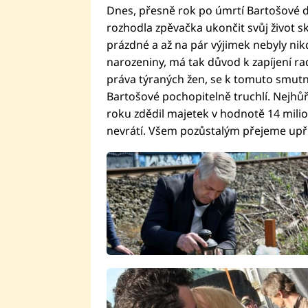
Dnes, přesně rok po úmrtí Bartošové d
rozhodla zpěvačka ukončit svůj život s
prázdné a až na pár výjimek nebyly nikd
narozeniny, má tak důvod k zapíjení rad
práva týraných žen, se k tomuto smutn
Bartošové pochopitelně truchlí. Nejhůře
roku zdědil majetek v hodnotě 14 mil
nevrátí. Všem pozůstalým přejeme upř