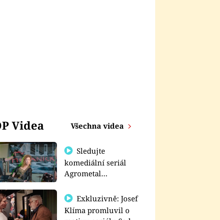
P Videa
Všechna videa
Sledujte
komediální seriál
Agrometal
exkluzivně na
prima+
Exkluzivně: Josef
Klíma promluvil o