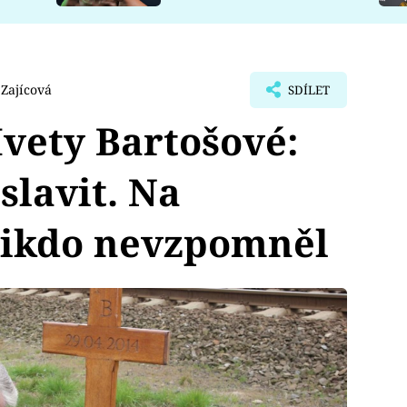
Zajícová
SDÍLET
Ivety Bartošové:
slavit. Na
nikdo nevzpomněl