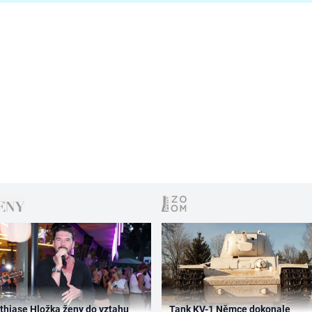
thiase Hložka ženy do vztahu
Tank KV-1 Němce dokonale