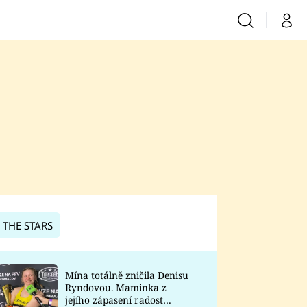
Vyhledávání
Můj 
Prima+
CNN Prima News
Prima Fresh
Prima Living
Prima Zoom
 THE STARS
Prima Lajk
Mína totálně zničila Denisu
Ryndovou. Maminka z
Sledujte nás
jejího zápasení radost