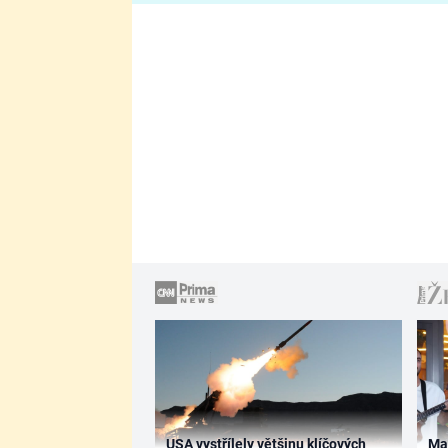
USA vystřílely většinu klíčových
Ma