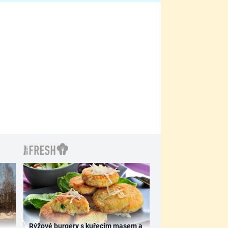
filmy?
Rýžové burgery s kuřecím masem a