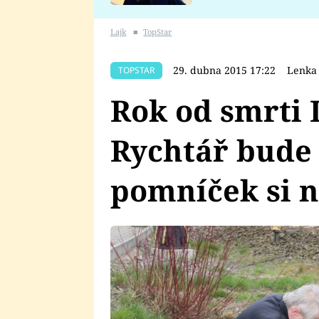
se v Plzni stalo
Lajk
■
TopStar
29. dubna 2015 17:22
Lenka 
TOPSTAR
Rok od smrti 
Rychtář bude 
pomníček si 