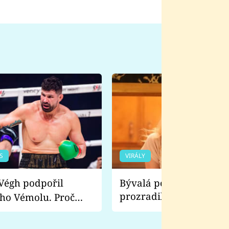
S
VIRÁLY
Bývalá pornoherečka
prozradila, co ji šokova
ho Vémolu. Proč
natáčení Euforie. Vážně
ji zápasit s ním než
bylo drsnější než hanba
 Kinclem?