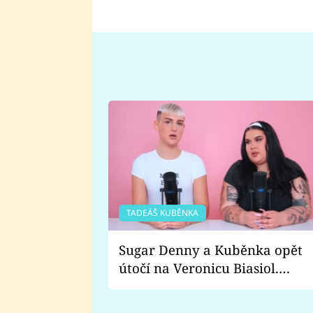
TADEÁŠ KUBĚNKA
Sugar Denny a Kuběnka opět
útočí na Veronicu Biasiol.
Proč je podle nich falešná a
lže o své nevěře?