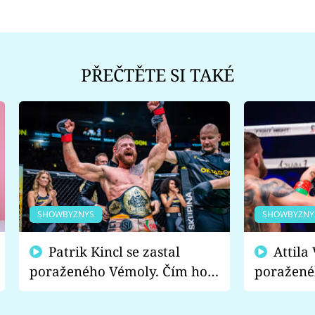
PŘEČTĚTE SI TAKÉ
SHOWBYZNYS
SHOWBYZNY
Patrik Kincl se zastal
Attila Végh podpořil
poraženého Vémoly. Čím ho
poražené
fanoušci naštvali?
chce radě
s vítězem