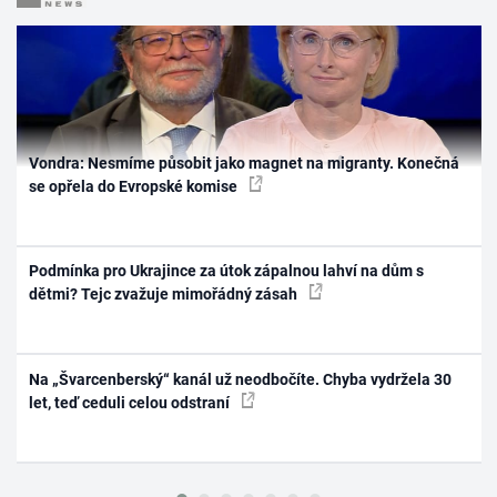
Vondra: Nesmíme působit jako magnet na migranty. Konečná
se opřela do Evropské komise
Podmínka pro Ukrajince za útok zápalnou lahví na dům s
dětmi? Tejc zvažuje mimořádný zásah
Na „Švarcenberský“ kanál už neodbočíte. Chyba vydržela 30
let, teď ceduli celou odstraní