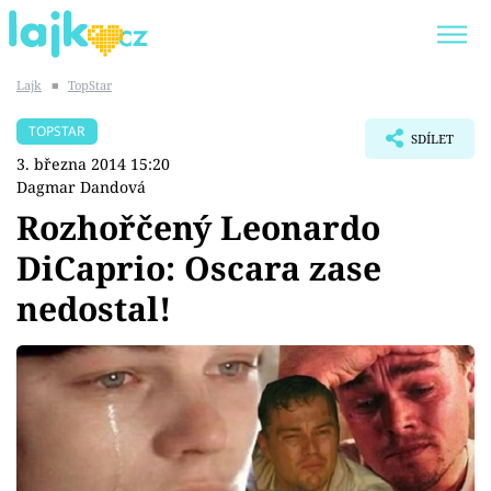
Lajk
■
TopStar
Trendy:
KARLOS VÉMOLA
ONLYFANS
TOPSTAR
SDÍLET
SHOPAHOLICADEL
CLASH OF THE STARS
3. března 2014 15:20
Dagmar Dandová
Rozhořčený Leonardo
DiCaprio: Oscara zase
Témata
nedostal!
Showbyznys
Youtubeři
Virály