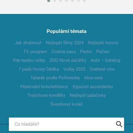
Populární témata
Jak zhubnout
Nejlepší filmy 2024
Nejlepší horory
TV program
Změna času
Partie
Počasí
Kdy budou volby
ZOO Nové začátky
Auto – katalog
7 pádů Honzy Dědka
Volby 2025
Svařené víno
Tatarák podle Pohlreicha
Aloe vera
Pěstování lichořeřišnice
Výpočet ascendentu
Tvarohové knedlíky
Nejlepší palačinky
Švestkový koláč