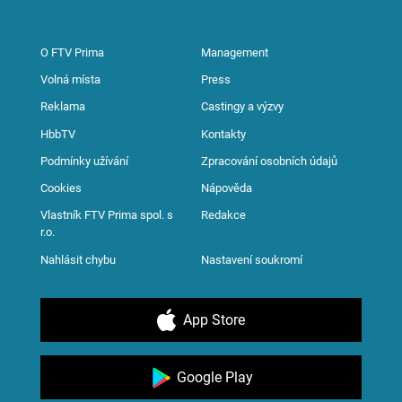
O FTV Prima
Management
Volná místa
Press
Reklama
Castingy a výzvy
HbbTV
Kontakty
Podmínky užívání
Zpracování osobních údajů
Cookies
Nápověda
Vlastník FTV Prima spol. s
Redakce
r.o.
Nahlásit chybu
Nastavení soukromí
App Store
Google Play