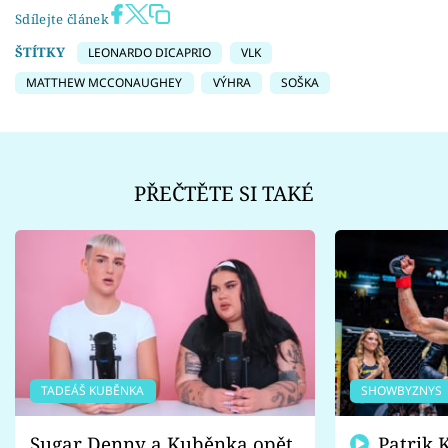
Sdílejte článek
ŠTÍTKY
LEONARDO DICAPRIO
VLK
MATTHEW MCCONAUGHEY
VÝHRA
SOŠKA
PŘEČTĚTE SI TAKÉ
TADEÁŠ KUBĚNKA
SHOWBYZNYS
Sugar Denny a Kuběnka opět
Patrik Kincl se zastal