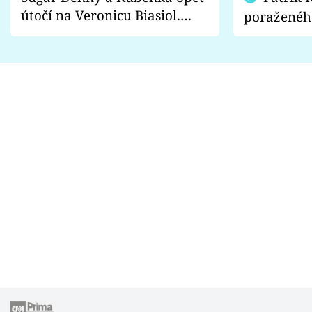
útočí na Veronicu Biasiol.
poraženéh
Proč je podle nich falešná a
fanoušci n
lže o své nevěře?