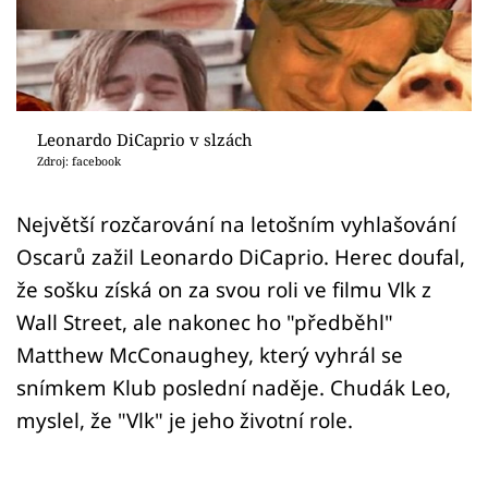
Sex a vztahy
Videa
Sledujte prima+
Leonardo DiCaprio v slzách
Zdroj: facebook
Přihlášení
Největší rozčarování na letošním vyhlašování
Oscarů zažil Leonardo DiCaprio. Herec doufal,
Sledujte nás
že sošku získá on za svou roli ve filmu Vlk z
Wall Street, ale nakonec ho "předběhl"
Matthew McConaughey, který vyhrál se
snímkem Klub poslední naděje. Chudák Leo,
myslel, že "Vlk" je jeho životní role.