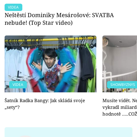
VIDEA
Neštěstí Dominiky Mesárošové: SVATBA
nebude! (Top Star video)
VIDEA
SHOWBYZNYS
Šatník Radka Bangy: Jak skládá svoje
Musíte vidět. 
„sety“?
vykradl miliardá
hodnotě …..CO