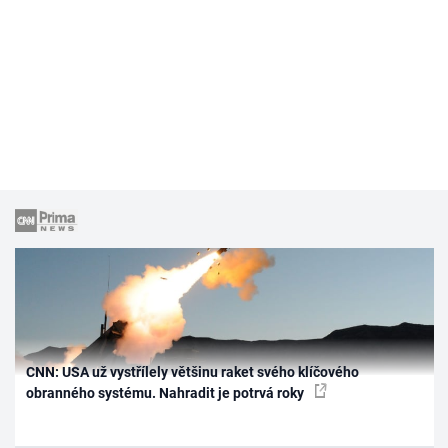
CNN: USA už vystřílely většinu raket svého klíčového
obranného systému. Nahradit je potrvá roky