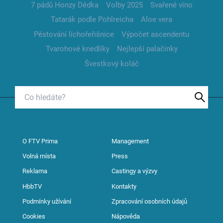
7 pádů Honzy Dědka
Volby 2025
Svařené víno
Tatarák podle Pohlreicha
Aloe vera
Pěstování lichořeřišnice
Výpočet ascendentu
Tvarohové knedlíky
Nejlepší palačinky
Švestkový koláč
O FTV Prima
Management
Volná místa
Press
Reklama
Castingy a výzvy
HbbTV
Kontakty
Podmínky užívání
Zpracování osobních údajů
Cookies
Nápověda