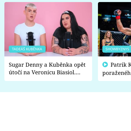
TADEÁŠ KUBĚNKA
SHOWBYZNYS
Sugar Denny a Kuběnka opět
Patrik Kincl se zastal
útočí na Veronicu Biasiol.
poraženéh
Proč je podle nich falešná a
fanoušci n
lže o své nevěře?