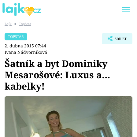
Lajk
■
TopStar
Trendy:
KARLOS VÉMOLA
ONLYFANS
TOPSTAR
SDÍLET
SHOPAHOLICADEL
CLASH OF THE STARS
2. dubna 2015 07:44
Ivana Nádvorníková
Šatník a byt Dominiky
Mesarošové: Luxus a…
Témata
kabelky!
Showbyznys
Youtubeři
Virály