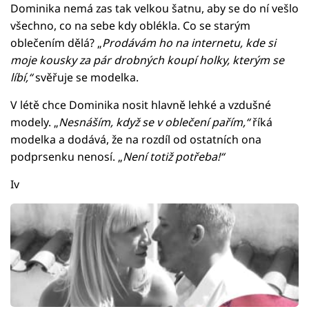
Dominika nemá zas tak velkou šatnu, aby se do ní vešlo
všechno, co na sebe kdy oblékla. Co se starým
oblečením dělá? „
Prodávám ho na internetu, kde si
moje kousky za pár drobných koupí holky, kterým se
líbí,“
svěřuje se modelka.
V létě chce Dominika nosit hlavně lehké a vzdušné
modely. „
Nesnáším, když se v oblečení pařím,“
říká
modelka a dodává, že na rozdíl od ostatních ona
podprsenku nenosí. „
Není totiž potřeba!“
Iv