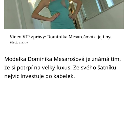
Sex a vztahy
Videa
Sledujte prima+
Video VIP zprávy: Dominika Mesarošová a její byt
Zdroj: archiv
Přihlášení
Modelka Dominika Mesarošová je známá tím,
že si potrpí na velký luxus. Ze svého šatníku
Sledujte nás
nejvíc investuje do kabelek.