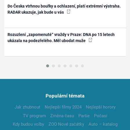
Do Česka vtrhnou bouřky a ochlazení, platí extrémní výstraha.
RADAR ukazuje, jak bude u vás
Rozuzlení „zapomenuté“ vraždy v Praze: DNA po 15 letech
ukázala na podezřelého. Měl ubodat muže
Populární témata
Jak zhubnout
Nejlepší filmy 2024
Nejlepší horory
TV program
Změna času
Partie
Počasí
Kdy budou volby
ZOO Nové začátky
Auto – katalog