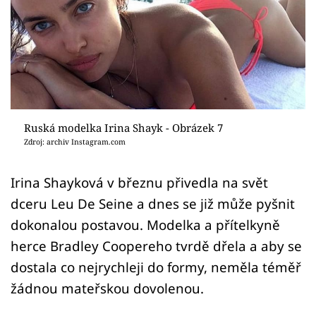
Sex a vztahy
Videa
Sledujte prima+
Přihlášení
Ruská modelka Irina Shayk - Obrázek 7
Zdroj: archiv Instagram.com
Sledujte nás
Irina Shayková v březnu přivedla na svět
dceru Leu De Seine a dnes se již může pyšnit
dokonalou postavou. Modelka a přítelkyně
herce Bradley Coopereho tvrdě dřela a aby se
dostala co nejrychleji do formy, neměla téměř
žádnou mateřskou dovolenou.