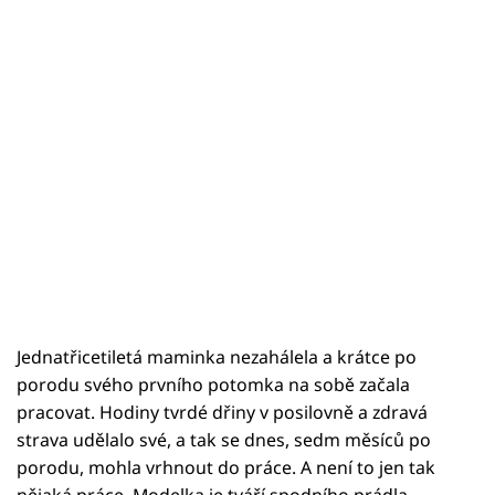
Jednatřicetiletá maminka nezahálela a krátce po
porodu svého prvního potomka na sobě začala
pracovat. Hodiny tvrdé dřiny v posilovně a zdravá
strava udělalo své, a tak se dnes, sedm měsíců po
porodu, mohla vrhnout do práce. A není to jen tak
nějaká práce. Modelka je tváří spodního prádla