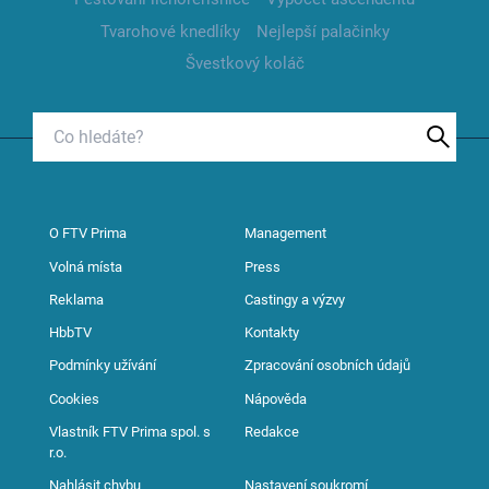
Tvarohové knedlíky
Nejlepší palačinky
Švestkový koláč
O FTV Prima
Management
Volná místa
Press
Reklama
Castingy a výzvy
HbbTV
Kontakty
Podmínky užívání
Zpracování osobních údajů
Cookies
Nápověda
Vlastník FTV Prima spol. s
Redakce
r.o.
Nahlásit chybu
Nastavení soukromí