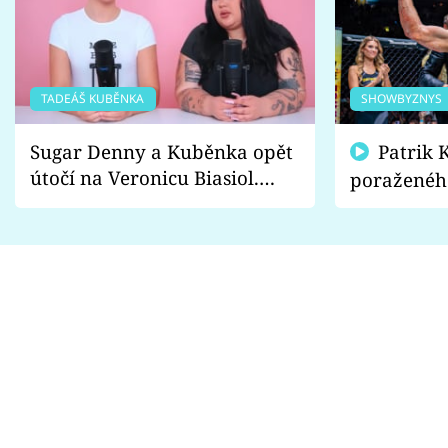
TADEÁŠ KUBĚNKA
SHOWBYZNYS
Sugar Denny a Kuběnka opět
Patrik Kincl se zastal
útočí na Veronicu Biasiol.
poraženéh
Proč je podle nich falešná a
fanoušci n
lže o své nevěře?