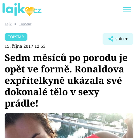
Lajk
■
TopStar
Trendy:
KARLOS VÉMOLA
ONLYFANS
TOPSTAR
SDÍLET
SHOPAHOLICADEL
CLASH OF THE STARS
15. října 2017 12:53
Sedm měsíců po porodu je
opět ve formě. Ronaldova
expřítelkyně ukázala své
Témata
dokonalé tělo v sexy
Showbyznys
prádle!
Youtubeři
Virály