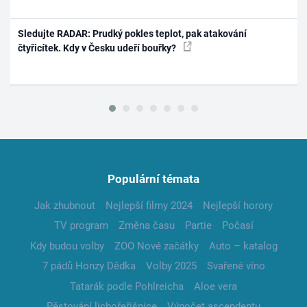
Sledujte RADAR: Prudký pokles teplot, pak atakování
čtyřicítek. Kdy v Česku udeří bouřky?
Populární témata
Jak zhubnout
Nejlepší filmy 2024
Nejlepší horory
TV program
Změna času
Partie
Počasí
Kdy budou volby
ZOO Nové začátky
Auto – katalog
7 pádů Honzy Dědka
Volby 2025
Svařené víno
Tatarák podle Pohlreicha
Aloe vera
Pěstování lichořeřišnice
Výpočet ascendentu