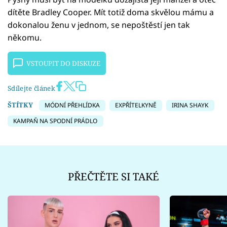
dítěte Bradley Cooper. Mít totiž doma skvělou mámu a
dokonalou ženu v jednom, se nepoštěstí jen tak
někomu.
VSTOUPIT DO DISKUZE
Sdílejte článek
ŠTÍTKY
MÓDNÍ PŘEHLÍDKA
EXPŘÍTELKYNĚ
IRINA SHAYK
KAMPAŇ NA SPODNÍ PRÁDLO
PŘEČTĚTE SI TAKÉ