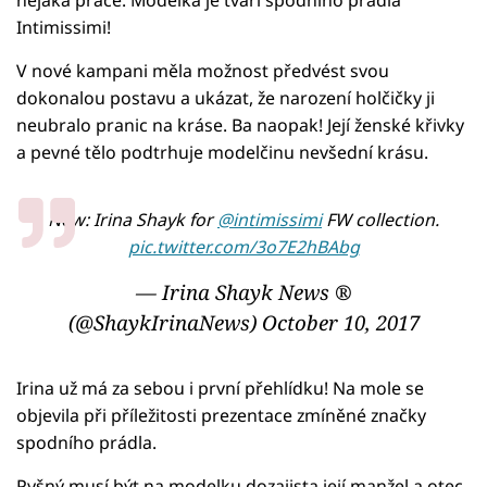
Intimissimi!
V nové kampani měla možnost předvést svou
dokonalou postavu a ukázat, že narození holčičky ji
neubralo pranic na kráse. Ba naopak! Její ženské křivky
a pevné tělo podtrhuje modelčinu nevšední krásu.
New: Irina Shayk for
@intimissimi
FW collection.
pic.twitter.com/3o7E2hBAbg
— Irina Shayk News ®
(@ShaykIrinaNews)
October 10, 2017
Irina už má za sebou i první přehlídku! Na mole se
objevila při příležitosti prezentace zmíněné značky
spodního prádla.
Pyšný musí být na modelku dozajista její manžel a otec