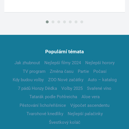
Populární témata
Jak zhubnout
Nejlepší filmy 2024
Nejlepší horory
TV program
Změna času
Partie
Počasí
Kdy budou volby
ZOO Nové začátky
Auto – katalog
7 pádů Honzy Dědka
Volby 2025
Svařené víno
Tatarák podle Pohlreicha
Aloe vera
Pěstování lichořeřišnice
Výpočet ascendentu
Tvarohové knedlíky
Nejlepší palačinky
Švestkový koláč