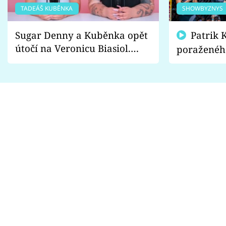
TADEÁŠ KUBĚNKA
SHOWBYZNYS
Sugar Denny a Kuběnka opět
Patrik Kincl se zastal
útočí na Veronicu Biasiol.
poraženéh
Proč je podle nich falešná a
fanoušci n
lže o své nevěře?