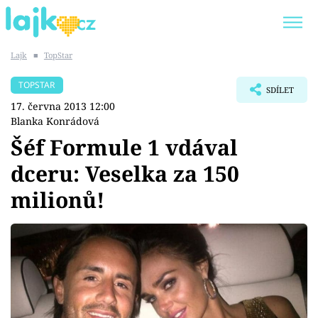
Lajk
■
TopStar
Trendy:
KARLOS VÉMOLA
ONLYFANS
TOPSTAR
SDÍLET
SHOPAHOLICADEL
CLASH OF THE STARS
17. června 2013 12:00
Blanka Konrádová
Šéf Formule 1 vdával
dceru: Veselka za 150
Témata
milionů!
Showbyznys
Youtubeři
Virály