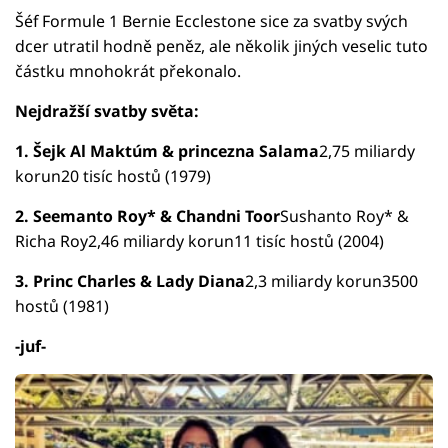
Šéf Formule 1 Bernie Ecclestone sice za svatby svých
dcer utratil hodně peněz, ale několik jiných veselic tuto
částku mnohokrát překonalo.
Nejdražší svatby světa:
1. Šejk Al Maktúm & princezna Salama
2,75 miliardy
korun20 tisíc hostů (1979)
2. Seemanto Roy* & Chandni Toor
Sushanto Roy* &
Richa Roy2,46 miliardy korun11 tisíc hostů (2004)
3. Princ Charles & Lady Diana
2,3 miliardy korun3500
hostů (1981)
-juf-