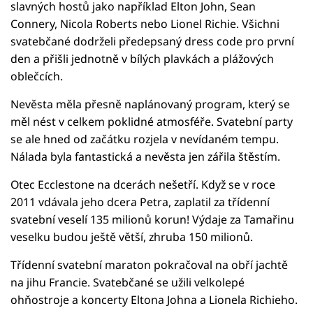
slavných hostů jako například Elton John, Sean
Connery, Nicola Roberts nebo Lionel Richie. Všichni
svatebčané dodrželi předepsaný dress code pro první
den a přišli jednotně v bílých plavkách a plážových
oblečcích.
Nevěsta měla přesně naplánovaný program, který se
měl nést v celkem poklidné atmosféře. Svatební party
se ale hned od začátku rozjela v nevídaném tempu.
Nálada byla fantastická a nevěsta jen zářila štěstím.
Otec Ecclestone na dcerách nešetří. Když se v roce
2011 vdávala jeho dcera Petra, zaplatil za třídenní
svatební veselí 135 milionů korun! Výdaje za Tamařinu
veselku budou ještě větší, zhruba 150 milionů.
Třídenní svatební maraton pokračoval na obří jachtě
na jihu Francie. Svatebčané se užili velkolepé
ohňostroje a koncerty Eltona Johna a Lionela Richieho.