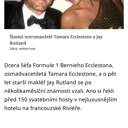
Sex a vztahy
Videa
Sledujte prima+
Šťastní novomanželé Tamara Ecclestone a Jay
Rutland
Přihlášení
Zdroj: twitter.com
Dcera šéfa Formule 1 Bernieho Ecclestona,
Sledujte nás
osmadvacetiletá Tamara Ecclestone, a o pět
let starší makléř Jay Rutland se po
několikaměsíční známosti vzali. Ano si řekli
před 150 svatebními hosty v nejluxusnějším
hotelu na francouzské Riviéře.