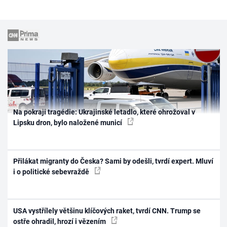
Na pokraji tragédie: Ukrajinské letadlo, které ohrožoval v
Lipsku dron, bylo naložené municí
Přilákat migranty do Česka? Sami by odešli, tvrdí expert. Mluví
i o politické sebevraždě
USA vystřílely většinu klíčových raket, tvrdí CNN. Trump se
ostře ohradil, hrozí i vězením