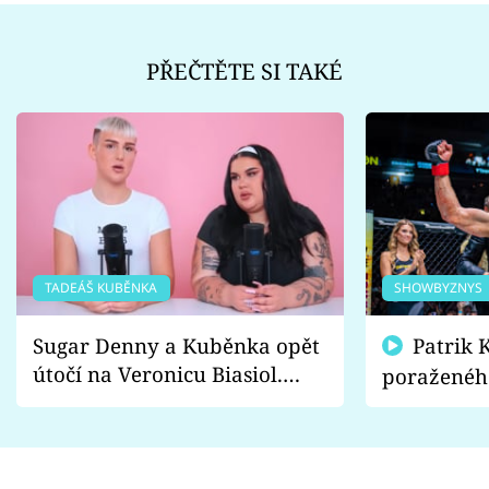
PŘEČTĚTE SI TAKÉ
TADEÁŠ KUBĚNKA
SHOWBYZNYS
Sugar Denny a Kuběnka opět
Patrik Kincl se zastal
útočí na Veronicu Biasiol.
poraženéh
Proč je podle nich falešná a
fanoušci n
lže o své nevěře?