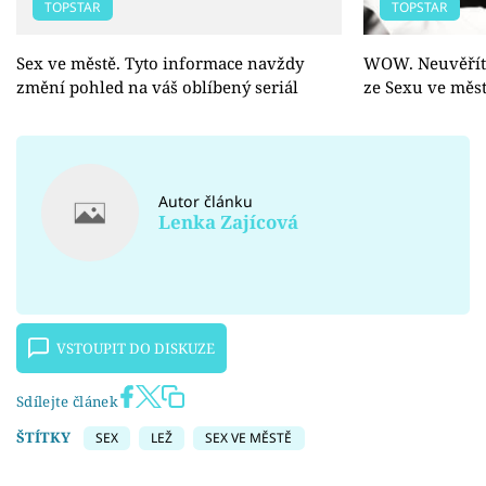
TOPSTAR
TOPSTAR
Sex ve městě. Tyto informace navždy
WOW. Neuvěříte
změní pohled na váš oblíbený seriál
ze Sexu ve měs
Autor článku
Lenka Zajícová
VSTOUPIT DO DISKUZE
Sdílejte článek
ŠTÍTKY
SEX
LEŽ
SEX VE MĚSTĚ