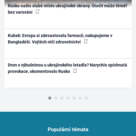
Rusko našlo slabé místo ukrajinské obrany. Útočit může téměř
bez varování
Kubek: Evropa si zdevastovala farmacii, nakupujeme v
Bangladéši. Vojtěch ničí zdravotnictví
Dron s výbušninou u ukrajinského letadla? Narychlo spíchnutá
provokace, okomentovalo Rusko
Populární témata