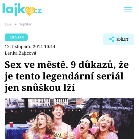
Lajk
■
TopStar
Trendy:
KARLOS VÉMOLA
ONLYFANS
TOPSTAR
SDÍLET
SHOPAHOLICADEL
CLASH OF THE STARS
12. listopadu 2014 10:44
Lenka Zajícová
Sex ve městě. 9 důkazů, že
je tento legendární seriál
Témata
jen snůškou lží
Showbyznys
Youtubeři
Virály