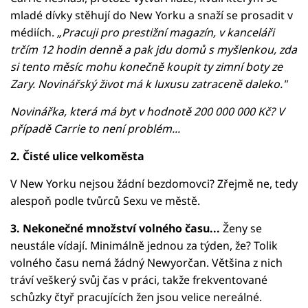
mladé dívky stěhují do New Yorku a snaží se prosadit v
médiích.
„Pracuji pro prestižní magazín, v kanceláři
trčím 12 hodin denně a pak jdu domů s myšlenkou, zda
si tento měsíc mohu konečně koupit ty zimní boty ze
Zary. Novinářský život má k luxusu zatraceně daleko."
Novinářka, která má byt v hodnotě 200 000 000 Kč? V
případě Carrie to není problém...
2. Čisté ulice velkoměsta
V New Yorku nejsou žádní bezdomovci? Zřejmě ne, tedy
alespoň podle tvůrců Sexu ve městě.
3.
Nekonečné množství volného času...
Ženy se
neustále vídají. Minimálně jednou za týden, že? Tolik
volného času nemá žádný Newyorčan. Většina z nich
tráví veškerý svůj čas v práci, takže frekventované
schůzky čtyř pracujících žen jsou velice nereálné.