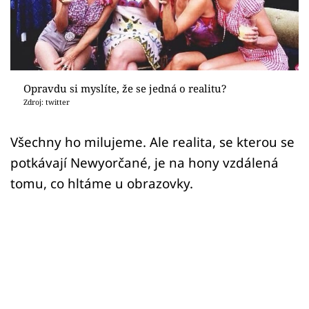
Sex a vztahy
Videa
Sledujte prima+
Opravdu si myslíte, že se jedná o realitu?
Zdroj: twitter
Přihlášení
Všechny ho milujeme. Ale realita, se kterou se
potkávají Newyorčané, je na hony vzdálená
Sledujte nás
tomu, co hltáme u obrazovky.