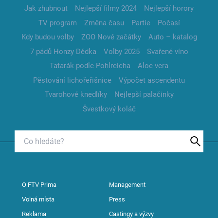
Jak zhubnout
Nejlepší filmy 2024
Nejlepší horory
TV program
Změna času
Partie
Počasí
Kdy budou volby
ZOO Nové začátky
Auto – katalog
7 pádů Honzy Dědka
Volby 2025
Svařené víno
Tatarák podle Pohlreicha
Aloe vera
Pěstování lichořeřišnice
Výpočet ascendentu
Tvarohové knedlíky
Nejlepší palačinky
Švestkový koláč
O FTV Prima
Management
Volná místa
Press
Reklama
Castingy a výzvy