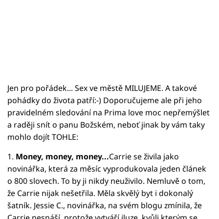
Jen pro pořádek... Sex ve městě MILUJEME. A takové
pohádky do života patří:-) Doporučujeme ale při jeho
pravidelném sledování na Prima love moc nepřemýšlet
a raději snít o panu Božském, neboť jinak by vám taky
mohlo dojít TOHLE:
1.
Money, money, money...
Carrie se živila jako
novinářka, která za měsíc vyprodukovala jeden článek
o 800 slovech. To by ji nikdy neuživilo. Nemluvě o tom,
že Carrie nijak nešetřila. Měla skvělý byt i dokonalý
šatník. Jessie C., novinářka, na svém blogu zmínila, že
Carrie nesnáší, protože vytváří iluze, kvůli kterým se