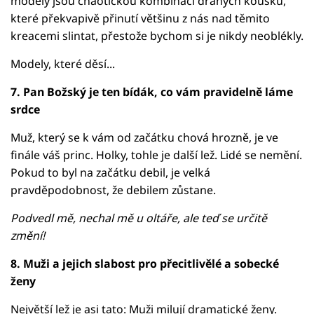
modely jsou chaotickou kombinací drahých kousků,
které překvapivě přinutí většinu z nás nad těmito
kreacemi slintat, přestože bychom si je nikdy neoblékly.
Modely, které děsí...
7. Pan Božský je ten bídák, co vám pravidelně láme
srdce
Muž, který se k vám od začátku chová hrozně, je ve
finále váš princ. Holky, tohle je další lež. Lidé se nemění.
Pokud to byl na začátku debil, je velká
pravděpodobnost, že debilem zůstane.
Podvedl mě, nechal mě u oltáře, ale teď se určitě
změní!
8. Muži a jejich slabost pro přecitlivělé a sobecké
ženy
Největší lež je asi tato: Muži milují dramatické ženy.