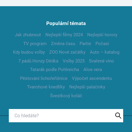
Populární témata
Jak zhubnout
Nejlepší filmy 2024
Nejlepší horory
TV program
Změna času
Partie
Počasí
Kdy budou volby
ZOO Nové začátky
Auto – katalog
7 pádů Honzy Dědka
Volby 2025
Svařené víno
Tatarák podle Pohlreicha
Aloe vera
Pěstování lichořeřišnice
Výpočet ascendentu
Tvarohové knedlíky
Nejlepší palačinky
Švestkový koláč