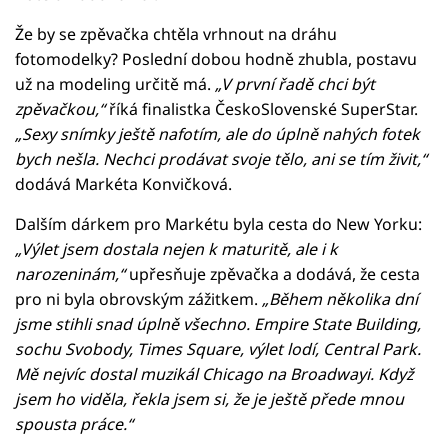
Že by se zpěvačka chtěla vrhnout na dráhu
fotomodelky? Poslední dobou hodně zhubla, postavu
už na modeling určitě má.
„V první řadě chci být
zpěvačkou,“
říká finalistka ČeskoSlovenské SuperStar.
„Sexy snímky ještě nafotím, ale do úplně nahých fotek
bych nešla. Nechci prodávat svoje tělo, ani se tím živit,“
dodává Markéta Konvičková.
Dalším dárkem pro Markétu byla cesta do New Yorku:
„Výlet jsem dostala nejen k maturitě, ale i k
narozeninám,“
upřesňuje zpěvačka a dodává, že cesta
pro ni byla obrovským zážitkem.
„Během několika dní
jsme stihli snad úplně všechno. Empire State Building,
sochu Svobody, Times Square, výlet lodí, Central Park.
Mě nejvíc dostal muzikál Chicago na Broadwayi. Když
jsem ho viděla, řekla jsem si, že je ještě přede mnou
spousta práce.“