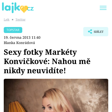
Lajk
■
TopStar
Trendy:
KARLOS VÉMOLA
ONLYFANS
TOPSTAR
SDÍLET
SHOPAHOLICADEL
CLASH OF THE STARS
19. června 2013 11:40
Blanka Konrádová
Sexy fotky Markéty
Konvičkové: Nahou mě
Témata
nikdy neuvidíte!
Showbyznys
Youtubeři
Virály