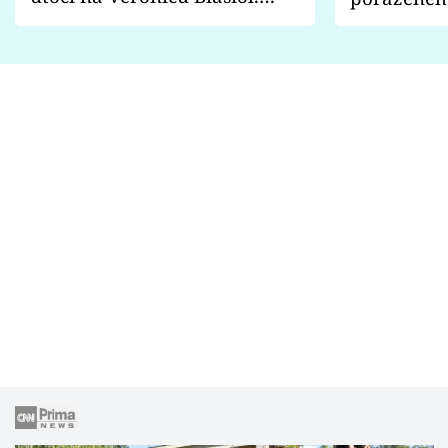
Proč je podle nich falešná a
fanoušci n
lže o své nevěře?