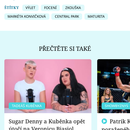
ŠTÍTKY
VÝLET
FOCENÍ
ZKOUŠKA
MARKÉTA KONVIČKOVÁ
CENTRAL PARK
MATURITA
PŘEČTĚTE SI TAKÉ
TADEÁŠ KUBĚNKA
SHOWBYZNYS
Sugar Denny a Kuběnka opět
Patrik Kincl se zastal
útočí na Veronicu Biasiol.
poraženéh