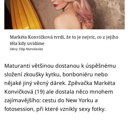
Sex a vztahy
Videa
Sledujte prima+
Markéta Konvičková tvrdí, že to je nejvíc, co z jejího
těla kdy uvidíme
Přihlášení
Zdroj: Filip Matušinský
Maturanti většinou dostanou k úspěšnému
Sledujte nás
složení zkoušky kytku, bonboniéru nebo
nějaké jiný věcný dárek. Zpěvačka Markéta
Konvičková (19) ale dostala něco mnohem
zajímavějšího: cestu do New Yorku a
fotosession, při které vznikly sexy fotky.