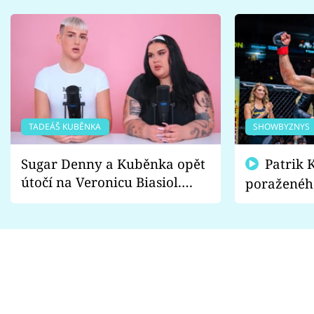
TADEÁŠ KUBĚNKA
SHOWBYZNYS
Sugar Denny a Kuběnka opět
Patrik Kincl se zastal
útočí na Veronicu Biasiol.
poraženéh
Proč je podle nich falešná a
fanoušci n
lže o své nevěře?