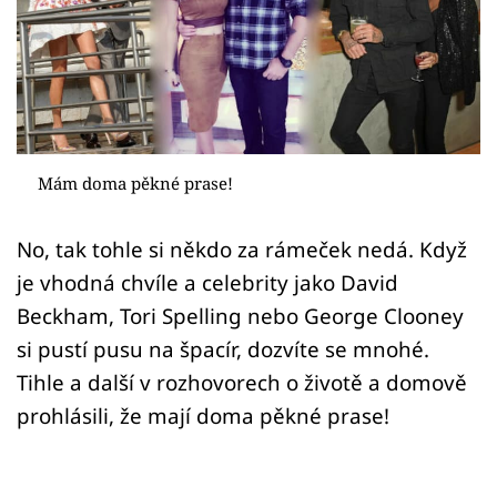
Sex a vztahy
Videa
Sledujte prima+
Přihlášení
Mám doma pěkné prase!
No, tak tohle si někdo za rámeček nedá. Když
Sledujte nás
je vhodná chvíle a celebrity jako David
Beckham, Tori Spelling nebo George Clooney
si pustí pusu na špacír, dozvíte se mnohé.
Tihle a další v rozhovorech o životě a domově
prohlásili, že mají doma pěkné prase!