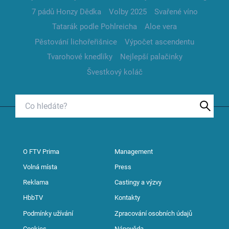
7 pádů Honzy Dědka
Volby 2025
Svařené víno
Tatarák podle Pohlreicha
Aloe vera
Pěstování lichořeřišnice
Výpočet ascendentu
Tvarohové knedlíky
Nejlepší palačinky
Švestkový koláč
O FTV Prima
Management
Volná místa
Press
Reklama
Castingy a výzvy
HbbTV
Kontakty
Podmínky užívání
Zpracování osobních údajů
Cookies
Nápověda