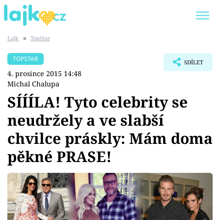
Lajk
■
TopStar
Trendy:
KARLOS VÉMOLA
ONLYFANS
TOPSTAR
SDÍLET
SHOPAHOLICADEL
CLASH OF THE STARS
4. prosince 2015 14:48
Michal Chalupa
SÍÍÍLA! Tyto celebrity se
neudržely a ve slabší
Témata
chvilce práskly: Mám doma
Showbyznys
pěkné PRASE!
Youtubeři
Virály