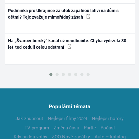
Podmínka pro Ukrajince za útok zápalnou lahví na dům s
dětmi? Tejc zvažuje mimořádný zásah
Na „Švarcenberský“ kanál už neodbočíte. Chyba vydržela 30
let, teď ceduli celou odstraní
Populární témata
Jak zhubnout
Nejlepší filmy 2024
Nejlepší horory
TV program
Změna času
Partie
Počasí
Kdy budou volby
ZOO Nové začátky
Auto – katalog