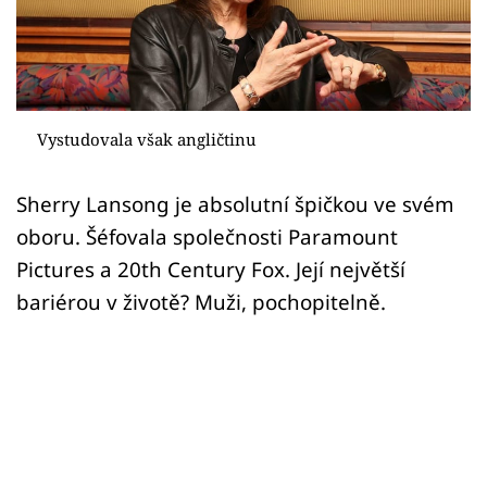
Sex a vztahy
Videa
Sledujte prima+
Vystudovala však angličtinu
Přihlášení
Sherry Lansong je absolutní špičkou ve svém
oboru. Šéfovala společnosti Paramount
Sledujte nás
Pictures a 20th Century Fox. Její největší
bariérou v životě? Muži, pochopitelně.