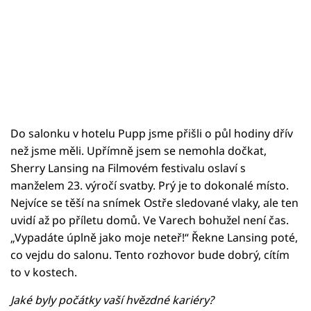
Do salonku v hotelu Pupp jsme přišli o půl hodiny dřív
než jsme měli. Upřímně jsem se nemohla dočkat,
Sherry Lansing na Filmovém festivalu oslaví s
manželem 23. výročí svatby. Prý je to dokonalé místo.
Nejvíce se těší na snímek Ostře sledované vlaky, ale ten
uvidí až po příletu domů. Ve Varech bohužel není čas.
„Vypadáte úplně jako moje neteř!“ Řekne Lansing poté,
co vejdu do salonu. Tento rozhovor bude dobrý, cítím
to v kostech.
Jaké byly počátky vaší hvězdné kariéry?