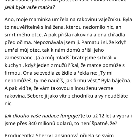
Jaká byla vaše matka?
Ano, moje maminka umřela na rakovinu vaječníku. Byla
to neuvěřitelně silná žena, kterou nezlomilo nic, ani
smrt mého otce. A pak přišla rakovina a ona chřadla
před očima. Nepoznávala jsem ji. Pamatuji si, že když
umřel můj otec, tak k nám domů přišli jeho
zaměstnanci. Já a můj mladší bratr jsme si hráli v
kuchyni, když jeden z mužů říkal, že matce pomůže s
firmou. Ona se zvedla ze židle a řekla ne: „Ty mi
nepomůžeš, ty mě naučíš, jak firmu vést.“ Byla báječná.
A pak vidíte, že vám takovou silnou ženu vezme
rakovina. Sebere ji jako vítr z chodníku a vy neuděláte
nic.
Jak dlouho vaše nadace funguje?
Je to už 12 let a vybrali
jsme přes 340 milionů dolarů, to není špatné, že?
Producentka Sherry Lansingová přijela se svým