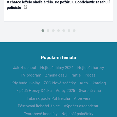
V chatce leželo ohořelé tělo. Po požáru u Dobřichovic zasahují
policisté
Populární témata
Jak zhubnout
Nejlepší filmy 2024
Nejlepší horory
TV program
Změna času
Partie
Počasí
Kdy budou volby
ZOO Nové začátky
Auto – katalog
7 pádů Honzy Dědka
Volby 2025
Svařené víno
Tatarák podle Pohlreicha
Aloe vera
Pěstování lichořeřišnice
Výpočet ascendentu
Tvarohové knedlíky
Nejlepší palačinky