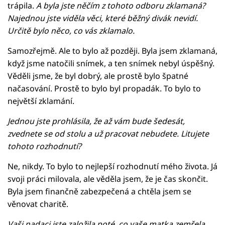
trápila.
A byla jste něčím z tohoto odboru zklamaná?
Najednou jste viděla věci, které běžný divák nevidí.
Určitě bylo něco, co vás zklamalo.
Samozřejmě. Ale to bylo až později. Byla jsem zklamaná,
když jsme natočili snímek, a ten snímek nebyl úspěšný.
Věděli jsme, že byl dobrý, ale prostě bylo špatné
načasování. Prostě to bylo byl propadák. To bylo to
největší zklamání.
Jednou jste prohlásila, že až vám bude šedesát,
zvednete se od stolu a už pracovat nebudete. Litujete
tohoto rozhodnutí?
Ne, nikdy. To bylo to nejlepší rozhodnutí mého života. Já
svoji práci milovala, ale věděla jsem, že je čas skončit.
Byla jsem finančně zabezpečená a chtěla jsem se
věnovat charitě.
Vaši nadaci jste založila poté, co vaše matka zemřela.