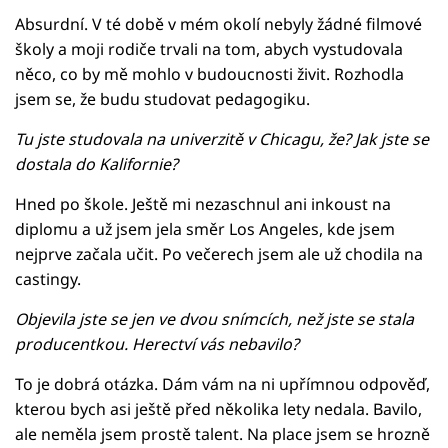
Absurdní. V té době v mém okolí nebyly žádné filmové
školy a moji rodiče trvali na tom, abych vystudovala
něco, co by mě mohlo v budoucnosti živit. Rozhodla
jsem se, že budu studovat pedagogiku.
Tu jste studovala na univerzitě v Chicagu, že? Jak jste se
dostala do Kalifornie?
Hned po škole. Ještě mi nezaschnul ani inkoust na
diplomu a už jsem jela směr Los Angeles, kde jsem
nejprve začala učit. Po večerech jsem ale už chodila na
castingy.
Objevila jste se jen ve dvou snímcích, než jste se stala
producentkou. Herectví vás nebavilo?
To je dobrá otázka. Dám vám na ni upřímnou odpověď,
kterou bych asi ještě před několika lety nedala. Bavilo,
ale neměla jsem prostě talent. Na place jsem se hrozně