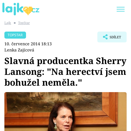
Lajk
■
TopStar
Trendy:
KARLOS VÉMOLA
ONLYFANS
TOPSTAR
SDÍLET
SHOPAHOLICADEL
CLASH OF THE STARS
10. července 2014 18:13
Lenka Zajícová
Slavná producentka Sherry
Lansong: "Na herectví jsem
Témata
bohužel neměla."
Showbyznys
Youtubeři
Virály