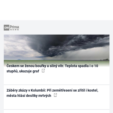
Českem se ženou bouřky a silný vítr. Teplota spadla i o 10
stupňů, ukazuje graf
Záběry zkázy v Kolumbii: Při zemětřesení se zřítil i kostel,
města hlásí desítky mrtvých