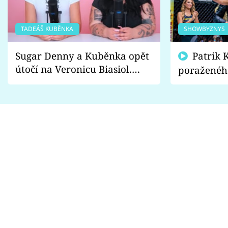
TADEÁŠ KUBĚNKA
SHOWBYZNYS
Sugar Denny a Kuběnka opět
Patrik Kincl se zastal
útočí na Veronicu Biasiol.
poraženéh
Proč je podle nich falešná a
fanoušci n
lže o své nevěře?