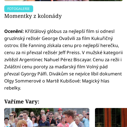
FOTOGALERIE
Momentky z kolonády
Ocenění:
Křišťálový glóbus za nejlepší film si odnesl
gruzínský režisér George Ovašvili za film Kukuřičný
ostrov. Elle Fanning získala cenu pro nejlepší herečku,
cenu za ni převzal režisér Jeff Preiss. V mužské kategorii
zvítězil Argentinec Nahuel Pérez Biscayar. Cenu za režii i
Zvláštní cenu poroty za maďarský film Volný pád
převzal Gyorgy Pálfi. Divákům se nejvíce líbil dokument
Olgy Sommerové o Martě Kubišové: Magický hlas
rebelky.
Vaříme Vary: