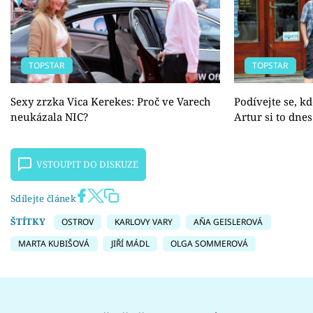
TOPSTAR
TOPSTAR
Sexy zrzka Vica Kerekes: Proč ve Varech
Podívejte se, k
neukázala NIC?
Artur si to dne
VSTOUPIT DO DISKUZE
Sdílejte článek
ŠTÍTKY
OSTROV
KARLOVY VARY
AŇA GEISLEROVÁ
MARTA KUBIŠOVÁ
JIŘÍ MÁDL
OLGA SOMMEROVÁ