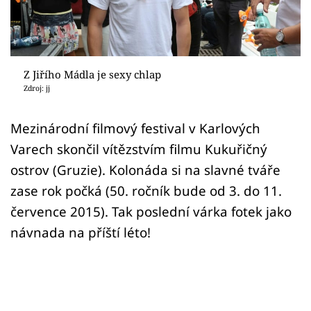
Sex a vztahy
Videa
Sledujte prima+
Z Jiřího Mádla je sexy chlap
Zdroj: jj
Přihlášení
Mezinárodní filmový festival v Karlových
Varech skončil vítězstvím filmu Kukuřičný
Sledujte nás
ostrov (Gruzie). Kolonáda si na slavné tváře
zase rok počká (50. ročník bude od 3. do 11.
července 2015). Tak poslední várka fotek jako
návnada na příští léto!