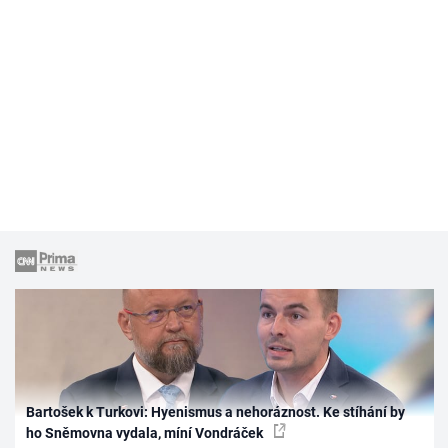
Bartošek k Turkovi: Hyenismus a nehoráznost. Ke stíhání by
ho Sněmovna vydala, míní Vondráček