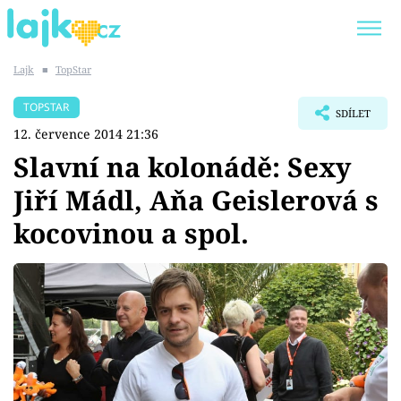
Lajk
■
TopStar
Trendy:
KARLOS VÉMOLA
ONLYFANS
TOPSTAR
SDÍLET
SHOPAHOLICADEL
CLASH OF THE STARS
12. července 2014 21:36
Slavní na kolonádě: Sexy
Jiří Mádl, Aňa Geislerová s
kocovinou a spol.
Témata
Showbyznys
Youtubeři
Virály