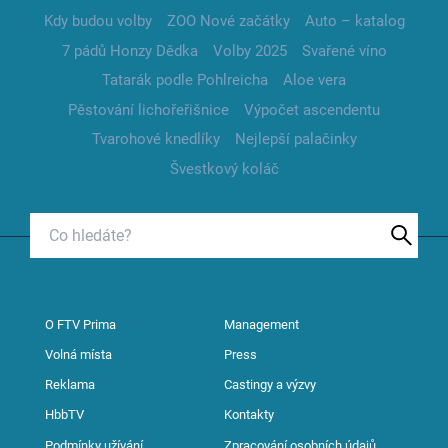
Kdy budou volby
ZOO Nové začátky
Auto – katalog
7 pádů Honzy Dědka
Volby 2025
Svařené víno
Tatarák podle Pohlreicha
Aloe vera
Pěstování lichořeřišnice
Výpočet ascendentu
Tvarohové knedlíky
Nejlepší palačinky
Švestkový koláč
O FTV Prima
Management
Volná místa
Press
Reklama
Castingy a výzvy
HbbTV
Kontakty
Podmínky užívání
Zpracování osobních údajů