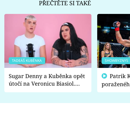
PŘEČTĚTE SI TAKÉ
TADEÁŠ KUBĚNKA
SHOWBYZNYS
Sugar Denny a Kuběnka opět
Patrik Kincl se zastal
útočí na Veronicu Biasiol.
poraženéh
Proč je podle nich falešná a
fanoušci n
lže o své nevěře?