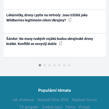
Lékárničky, drony i pytle na mrtvoly: Jsou tržiště jako
Wildberries legitimním cílem Ukrajiny?
Šándor: Na masy ruských vojáků budou ukrajinské drony
krátké. Konflikt se nevyvíjí dobře
Populární témata
Jak zhubnout
Nejlepší filmy 2024
Nejlepší horory
TV program
Změna času
Partie
Počasí