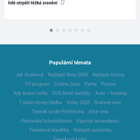
lidé utrpěli těžká zranění
Populární témata
Jak zhubnout
Nejlepší filmy 2024
Nejlepší horory
TV program
Změna času
Partie
Počasí
Kdy budou volby
ZOO Nové začátky
Auto – katalog
7 pádů Honzy Dědka
Volby 2025
Svařené víno
Tatarák podle Pohlreicha
Aloe vera
Pěstování lichořeřišnice
Výpočet ascendentu
Tvarohové knedlíky
Nejlepší palačinky
Švestkový koláč