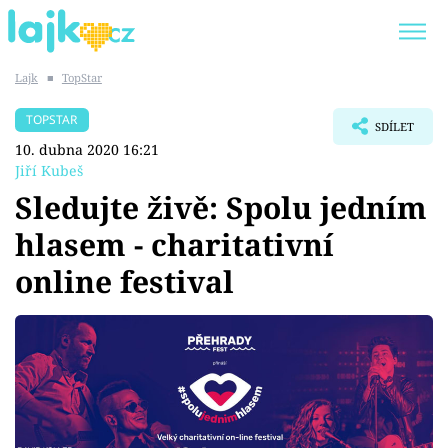
Lajk
■
TopStar
Trendy:
KARLOS VÉMOLA
ONLYFANS
TOPSTAR
SDÍLET
SHOPAHOLICADEL
CLASH OF THE STARS
10. dubna 2020 16:21
Jiří Kubeš
Sledujte živě: Spolu jedním
hlasem - charitativní
Témata
online festival
Showbyznys
Youtubeři
Virály