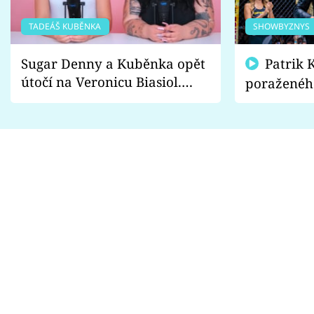
TADEÁŠ KUBĚNKA
SHOWBYZNYS
Sugar Denny a Kuběnka opět
Patrik Kincl se zastal
útočí na Veronicu Biasiol.
poraženéh
Proč je podle nich falešná a
fanoušci n
lže o své nevěře?