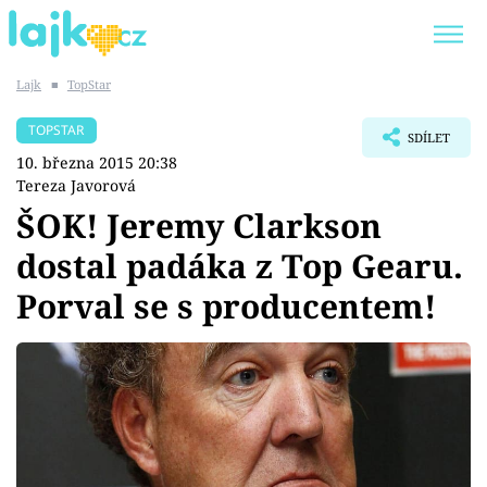
Lajk
■
TopStar
Trendy:
KARLOS VÉMOLA
ONLYFANS
TOPSTAR
SDÍLET
SHOPAHOLICADEL
CLASH OF THE STARS
10. března 2015 20:38
Tereza Javorová
ŠOK! Jeremy Clarkson
dostal padáka z Top Gearu.
Témata
Porval se s producentem!
Showbyznys
Youtubeři
Virály