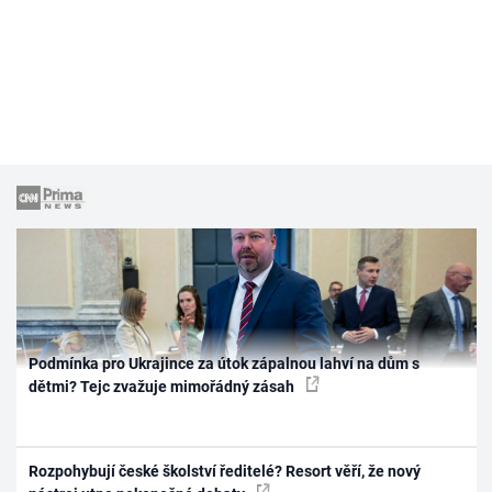
Podmínka pro Ukrajince za útok zápalnou lahví na dům s
dětmi? Tejc zvažuje mimořádný zásah
Rozpohybují české školství ředitelé? Resort věří, že nový