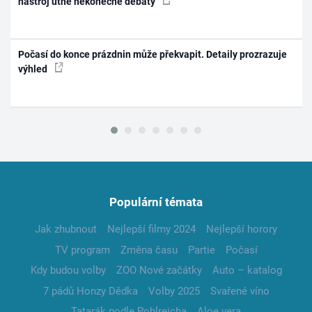
nástroj utne nekonečné debaty
Počasí do konce prázdnin může překvapit. Detaily prozrazuje
výhled
Populární témata
Jak zhubnout
Nejlepší filmy 2024
Nejlepší horory
TV program
Změna času
Partie
Počasí
Kdy budou volby
ZOO Nové začátky
Auto – katalog
7 pádů Honzy Dědka
Volby 2025
Svařené víno
Tatarák podle Pohlreicha
Aloe vera