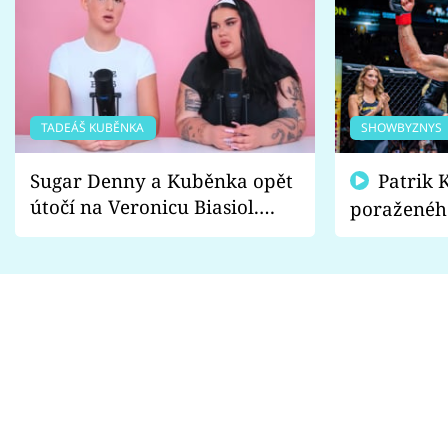
TADEÁŠ KUBĚNKA
SHOWBYZNYS
Sugar Denny a Kuběnka opět
Patrik Kincl se zastal
útočí na Veronicu Biasiol.
poraženéh
Proč je podle nich falešná a
fanoušci n
lže o své nevěře?