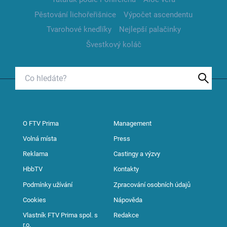
Pěstování lichořeřišnice
Výpočet ascendentu
Tvarohové knedlíky
Nejlepší palačinky
Švestkový koláč
O FTV Prima
Management
Volná místa
Press
Reklama
Castingy a výzvy
HbbTV
Kontakty
Podmínky užívání
Zpracování osobních údajů
Cookies
Nápověda
Vlastník FTV Prima spol. s
Redakce
r.o.