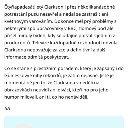
Čtyřiapadesátiletý Clarkson i přes několikanásobné
potrestání pusu nezavřel a nedal se zastrašit ani
květnovým varováním. Dokonce měl prý problémy s
některými spolupracovníky v BBC, zlomový bod ale
přišel minulý týden, kdy se údajně porval s jedním z
producentů. Televize každopádně rozhodnutí odvolat
Clarksona nepovažuje za zcela definitivní a další
informace odmítá poskytovat.
Co se stane s prestižním pořadem, který je zapsaný i do
Guinessovy knihy rekordů, je zatím nejasné. Jisté je
momentálně jen to, že Clarksona v neděli na
obrazovkách neuvidí ani diváci, kteří ho pro jeho
humor milovali, ani ti, co ho nenáviděli.
SA