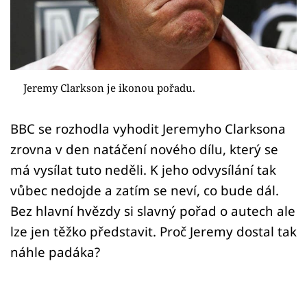
Sex a vztahy
Videa
Sledujte prima+
Jeremy Clarkson je ikonou pořadu.
Přihlášení
BBC se rozhodla vyhodit Jeremyho Clarksona
zrovna v den natáčení nového dílu, který se
Sledujte nás
má vysílat tuto neděli. K jeho odvysílání tak
vůbec nedojde a zatím se neví, co bude dál.
Bez hlavní hvězdy si slavný pořad o autech ale
lze jen těžko představit. Proč Jeremy dostal tak
náhle padáka?