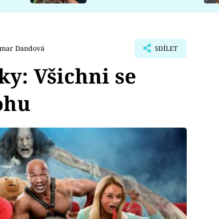
mar Dandová
SDÍLET
ky: Všichni se
ohu