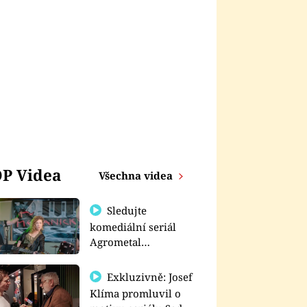
P Videa
Všechna videa
Sledujte
komediální seriál
Agrometal
exkluzivně na
prima+
Exkluzivně: Josef
Klíma promluvil o