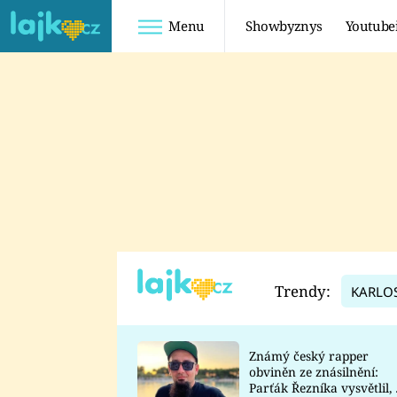
Menu
Showbyznys
Youtube
Youtuberky
Youtubeři
SHOPAHOLICADEL
FATTYPILLOW
ANNA ŠULC
FREESCOOT
SUGAR DENNY
ADAM KAJUMI
LADUŠKA
TADEÁŠ KUBĚNKA
DOMINIKA
DATEL
Trendy:
KARLO
MYSLIVCOVÁ
Známý český rapper
obviněn ze znásilnění:
Parťák Řezníka vysvětlil, 