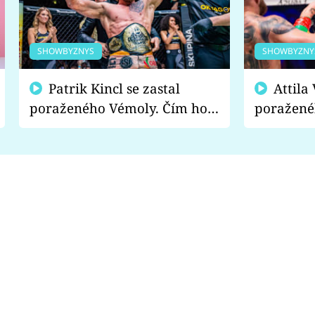
SHOWBYZNYS
SHOWBYZNY
Patrik Kincl se zastal
Attila Végh podpořil
poraženého Vémoly. Čím ho
poražené
fanoušci naštvali?
chce radě
s vítězem