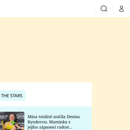
Vyhledávání
Můj 
Prima+
CNN Prima News
Prima Fresh
Prima Living
Prima Zoom
 THE STARS
Prima Lajk
Mína totálně zničila Denisu
Ryndovou. Maminka z
Sledujte nás
jejího zápasení radost