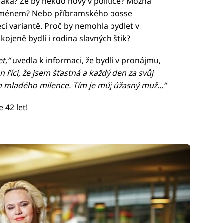
raka? Že by někdo nový v politice? Možná
o jménem? Nebo příbramského bosse
ecí variantě. Proč by nemohla bydlet v
ojeně bydlí i rodina slavných štik?
t,“
uvedla k informaci, že bydlí v pronájmu,
 říci, že jsem šťastná a každý den za svůj
m mladého milence. Tím je můj úžasný muž...“
 42 let!