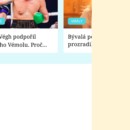
S
VIRÁLY
Bývalá pornoherečka
prozradila, co ji šokova
ho Vémolu. Proč
natáčení Euforie. Vážně
ji zápasit s ním než
bylo drsnější než hanba
 Kinclem?
filmy?