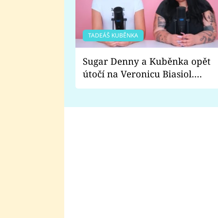
TADEÁŠ KUBĚNKA
Sugar Denny a Kuběnka opět
útočí na Veronicu Biasiol.
Proč je podle nich falešná a
lže o své nevěře?