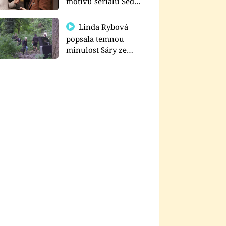
motivu seriálu Sedm
schodů k moci
Linda Rybová
popsala temnou
minulost Sáry ze
seriálu Zákony vlka