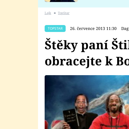
se v Plzni stalo
Lajk
■
TopStar
26. července 2013 11:30
Dag
TOPSTAR
Štěky paní Šti
obracejte k B