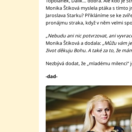
Topolánek, Dalík… dobrá. Ale kdo je St
Monika Štiková myslela ptáka s tímt
Jaroslava Starku? Přikláníme se ke zvíř
pronájmu straka, když v něm velmi spok
„Nebudu ani nic potvrzovat, ani vyvrace
Monika Štiková a dodala:
„Můžu vám jen
život děkuju Bohu. A také za to, že má
Nezbývá dodat, že „mladému milenci“ je
-dad-