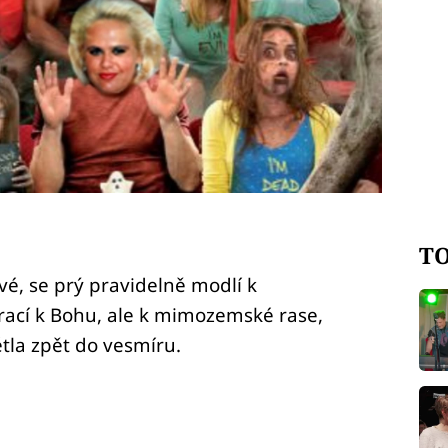
TO
vé, se prý pravidelně modlí k
rací k Bohu, ale k mimozemské rase,
étla zpět do vesmíru.