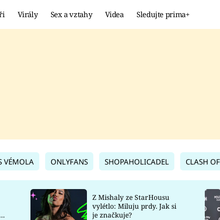
ři
Virály
Sex a vztahy
Videa
Sledujte prima+
Showbyznys
Extrém
VIRÁLY
KURIOZITY
VIDEA
KVÍZY
S VÉMOLA
ONLYFANS
SHOPAHOLICADEL
CLASH OF
Z Mishaly ze StarHousu
vylétlo: Miluju prdy. Jak si
co
je značkuje?