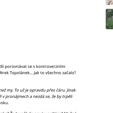
zhodli porovnávat se s kontroverzními
rek Topolánek... Jak to všechno začalo?
než my. To už je opravdu přes čáru. Jinak
 v pronájmech a nezdá se, že by trpěli
ooku.