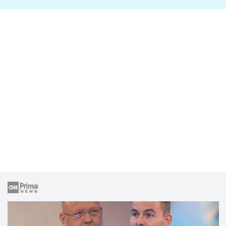
lže o své nevěře?