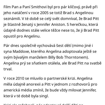
Film Pan a Paní Smithovi byl pro pár klíčový, právě při
jeho natáčení v roce 2005 se totiž Brad s Angelinou
seznámili. V té době se celý svět domníval, že Brad Pitt
je šťastně ženatý s Jennifer Aniston. S herečkou, která
údajně dodnes stále velice těžce nese to, že ji Brad Pitt
opustil pro Angelinu.
Pár dnes společně vychovává šest dětí (mimo jiné i
syna Maddoxe, kterého Angelina adoptovala ještě se
svým bývalým manželem Billy Bob Thorntonem).
Angelina prý se sňatkem otálela, ale Brad Pitt na svatbě
trval.
V roce 2010 se mluvilo o partnerské krizi. Angelina
měla údajně anorexii a Pitt v jednom z rozhovorů pro
americká média zmínil, že bude vždy milovat Jennifer,
která v té době byla singl.