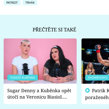
PATRIOT
TRHÁK
PŘEČTĚTE SI TAKÉ
TADEÁŠ KUBĚNKA
SHOWBYZNYS
Sugar Denny a Kuběnka opět
Patrik Kincl se zastal
útočí na Veronicu Biasiol.
poraženéh
Proč je podle nich falešná a
fanoušci n