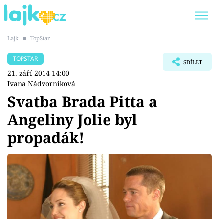
Lajk
■
TopStar
Trendy:
KARLOS VÉMOLA
ONLYFANS
TOPSTAR
SDÍLET
SHOPAHOLICADEL
CLASH OF THE STARS
21. září 2014 14:00
Ivana Nádvorníková
Svatba Brada Pitta a
Angeliny Jolie byl
Témata
propadák!
Showbyznys
Youtubeři
Virály