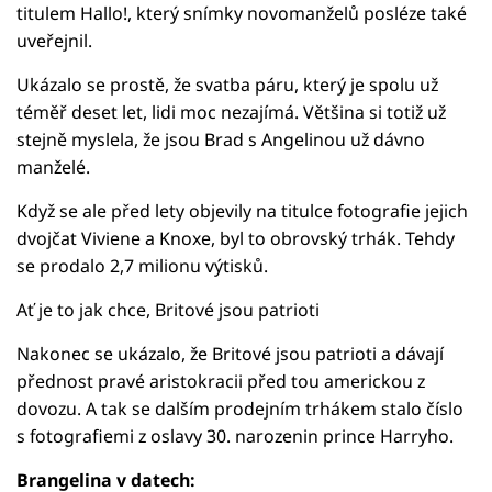
titulem Hallo!, který snímky novomanželů posléze také
uveřejnil.
Ukázalo se prostě, že svatba páru, který je spolu už
téměř deset let, lidi moc nezajímá. Většina si totiž už
stejně myslela, že jsou Brad s Angelinou už dávno
manželé.
Když se ale před lety objevily na titulce fotografie jejich
dvojčat Viviene a Knoxe, byl to obrovský trhák. Tehdy
se prodalo 2,7 milionu výtisků.
Ať je to jak chce, Britové jsou patrioti
Nakonec se ukázalo, že Britové jsou patrioti a dávají
přednost pravé aristokracii před tou americkou z
dovozu. A tak se dalším prodejním trhákem stalo číslo
s fotografiemi z oslavy 30. narozenin prince Harryho.
Brangelina v datech: