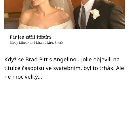
Sex a vztahy
Videa
Sledujte prima+
Pár jen zářil štěstím
Zdroj: Mirror and Mr.and Mrs. Smith
Přihlášení
Když se Brad Pitt s Angelinou Jolie objevili na
titulce časopisu ve svatebním, byl to trhák. Ale
Sledujte nás
ne moc velký...