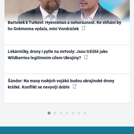
Bartošek k Turkovi: Hyenismus a nehoráznost. Ke stíhání by
ho Sněmovna vydala, míní Vondráček
Lékárničky, drony i pytle na mrtvoly: Jsou tržiště jako
Wildberries legitimním cílem Ukrajiny?
Šándor: Na masy ruských vojáků budou ukrajinské drony
krátké. Konflikt se nevyvíjí dobře