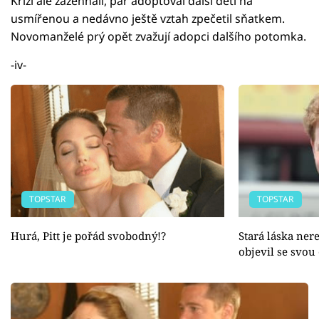
Krizi ale zažehnali, pár adoptoval další děti na
usmířenou a nedávno ještě vztah zpečetil sňatkem.
Novomanželé prý opět zvažují adopci dalšího potomka.
-iv-
TOPSTAR
TOPSTAR
Hurá, Pitt je pořád svobodný!?
Stará láska ner
objevil se svou