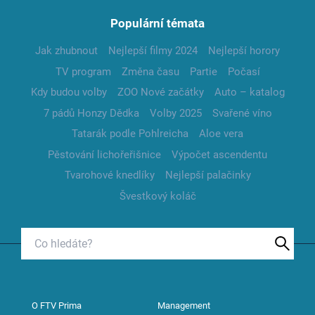
Populární témata
Jak zhubnout
Nejlepší filmy 2024
Nejlepší horory
TV program
Změna času
Partie
Počasí
Kdy budou volby
ZOO Nové začátky
Auto – katalog
7 pádů Honzy Dědka
Volby 2025
Svařené víno
Tatarák podle Pohlreicha
Aloe vera
Pěstování lichořeřišnice
Výpočet ascendentu
Tvarohové knedlíky
Nejlepší palačinky
Švestkový koláč
O FTV Prima
Management