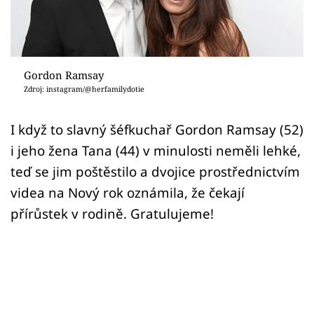
Sex a vztahy
Videa
Sledujte prima+
Gordon Ramsay
Zdroj: instagram/@herfamilydotie
Přihlášení
I když to slavný šéfkuchař Gordon Ramsay (52)
i jeho žena Tana (44) v minulosti neměli lehké,
Sledujte nás
teď se jim poštěstilo a dvojice prostřednictvím
videa na Nový rok oznámila, že čekají
přírůstek v rodině. Gratulujeme!