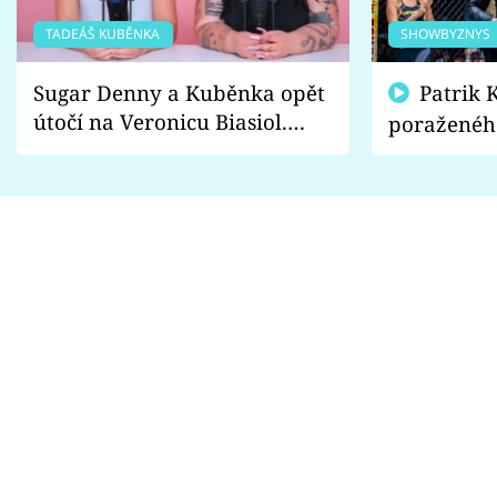
TADEÁŠ KUBĚNKA
SHOWBYZNYS
Sugar Denny a Kuběnka opět
Patrik Kincl se zastal
útočí na Veronicu Biasiol.
poraženéh
Proč je podle nich falešná a
fanoušci n
lže o své nevěře?