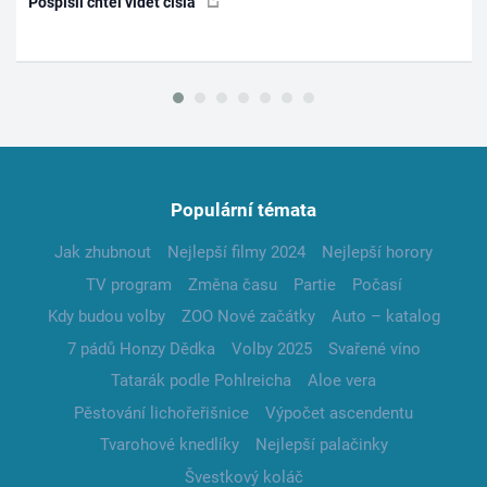
Pospíšil chtěl vidět čísla
Populární témata
Jak zhubnout
Nejlepší filmy 2024
Nejlepší horory
TV program
Změna času
Partie
Počasí
Kdy budou volby
ZOO Nové začátky
Auto – katalog
7 pádů Honzy Dědka
Volby 2025
Svařené víno
Tatarák podle Pohlreicha
Aloe vera
Pěstování lichořeřišnice
Výpočet ascendentu
Tvarohové knedlíky
Nejlepší palačinky
Švestkový koláč