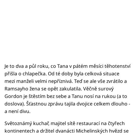
Je to dva a půl roku, co Tana v pátém měsíci těhotenství
přišla o chlapečka. Od té doby byla celková situace
mezi manželi velmi nepříznivá. Teď se ale vše zvrátilo a
Ramsayho žena se opět zakulatila. Věčně surový
Gordon je štěstím bez sebe a Tanu nosí na rukou (a to
doslova). Šťastnou zprávu tajila dvojice celkem dlouho -
a není divu.
Světoznámý kuchař, majitel sítě restaurací na čtyřech
kontinentech a držitel dvanácti Michelinských hvězd se