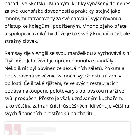
narodil ve Skotsku. Mnohými kritiky vynášený do nebes
za své kuchařské dovednosti a praktiky, stejně jako
mnohými zatracovaný za své chování, vyjadřování a
přístup ke kolegům i podřízeným. Mnoho z jeho přátel
a spolupracovníků tvrdí, že je to skvělý kuchař a šéf, ale
strašný člověk.
Ramsay žije v Anglii se svou manželkou a vychovává s ní
čtyři děti. Jeho život je opředen mnoha skandály.
Několikrát byl obviněn ze sexuálních záletů. Pokuta a
noc strávená ve věznici za noční výtržnosti a řízení v
opilosti. Čelil také zjištění, že ve svých restauracích
podává nakoupené polotovary s obrovskou marží ve
svůj prospěch. Přesto je však uznávaným kuchařem.
Jako většina zahraničních úspěšných lidí věnuje většinu
svých finančních prostředků na charitu.