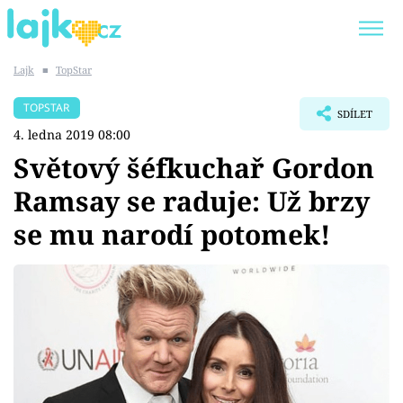
Lajk
■
TopStar
Trendy:
KARLOS VÉMOLA
ONLYFANS
TOPSTAR
SDÍLET
SHOPAHOLICADEL
CLASH OF THE STARS
4. ledna 2019 08:00
Světový šéfkuchař Gordon
Ramsay se raduje: Už brzy
se mu narodí potomek!
Témata
Showbyznys
Youtubeři
Virály