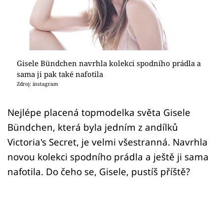
Sex a vztahy
Videa
Sledujte prima+
Gisele Bündchen navrhla kolekci spodního prádla a
sama ji pak také nafotila
Přihlášení
Zdroj: instagram
Nejlépe placená topmodelka světa Gisele
Sledujte nás
Bündchen, která byla jedním z andílků
Victoria's Secret, je velmi všestranná. Navrhla
novou kolekci spodního prádla a ještě ji sama
nafotila. Do čeho se, Gisele, pustíš příště?