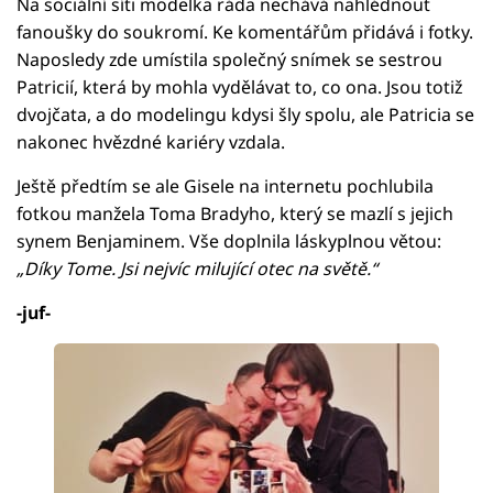
Na sociální síti modelka ráda nechává nahlédnout
fanoušky do soukromí. Ke komentářům přidává i fotky.
Naposledy zde umístila společný snímek se sestrou
Patricií, která by mohla vydělávat to, co ona. Jsou totiž
dvojčata, a do modelingu kdysi šly spolu, ale Patricia se
nakonec hvězdné kariéry vzdala.
Ještě předtím se ale Gisele na internetu pochlubila
fotkou manžela Toma Bradyho, který se mazlí s jejich
synem Benjaminem. Vše doplnila láskyplnou větou:
„Díky Tome. Jsi nejvíc milující otec na světě.“
-juf-