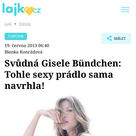
Lajk
■
TopStar
Trendy:
KARLOS VÉMOLA
ONLYFANS
TOPSTAR
SDÍLET
SHOPAHOLICADEL
CLASH OF THE STARS
19. června 2013 06:40
Blanka Konrádová
Svůdná Gisele Bündchen:
Tohle sexy prádlo sama
Témata
navrhla!
Showbyznys
Youtubeři
Virály