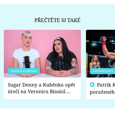
PŘEČTĚTE SI TAKÉ
TADEÁŠ KUBĚNKA
SHOWBYZNYS
Sugar Denny a Kuběnka opět
Patrik Kincl se zastal
útočí na Veronicu Biasiol.
poraženéh
Proč je podle nich falešná a
fanoušci n
lže o své nevěře?