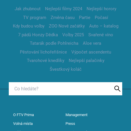
Jak zhubnout
Nejlepší filmy 2024
Nejlepší horory
TV program
Změna času
Partie
Počasí
Kdy budou volby
ZOO Nové začátky
Auto – katalog
7 pádů Honzy Dědka
Volby 2025
Svařené víno
Tatarák podle Pohlreicha
Aloe vera
Pěstování lichořeřišnice
Výpočet ascendentu
Tvarohové knedlíky
Nejlepší palačinky
Švestkový koláč
O FTV Prima
Management
Volná místa
Press