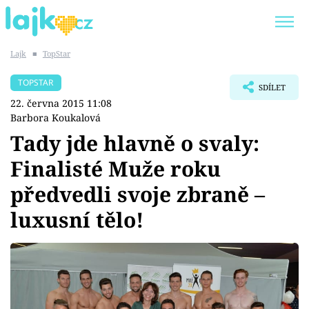
Lajk
■
TopStar
Trendy:
KARLOS VÉMOLA
ONLYFANS
TOPSTAR
SDÍLET
SHOPAHOLICADEL
CLASH OF THE STARS
22. června 2015 11:08
Barbora Koukalová
Tady jde hlavně o svaly:
Finalisté Muže roku
Témata
předvedli svoje zbraně –
Showbyznys
luxusní tělo!
Youtubeři
Virály