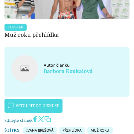
TOPSTAR
Muž roku přehlídka
Autor článku
Barbora Koukalová
VSTOUPIT DO DISKUZE
Sdílejte článek
ŠTÍTKY
IVANA JIREŠOVÁ
PŘEHLÍDKA
MUŽ ROKU