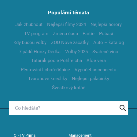
Populární témata
Jak zhubnout
Nejlepší filmy 2024
Nejlepší horory
TV program
Změna času
Partie
Počasí
Kdy budou volby
ZOO Nové začátky
Auto – katalog
7 pádů Honzy Dědka
Volby 2025
Svařené víno
Tatarák podle Pohlreicha
Aloe vera
Pěstování lichořeřišnice
Výpočet ascendentu
Tvarohové knedlíky
Nejlepší palačinky
Švestkový koláč
O FTV Prima
Management