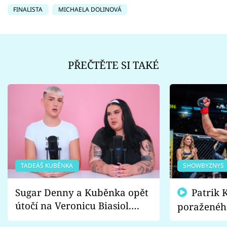
FINALISTA
MICHAELA DOLINOVÁ
PŘEČTĚTE SI TAKÉ
TADEÁŠ KUBĚNKA
SHOWBYZNYS
Sugar Denny a Kuběnka opět
Patrik Kincl se zastal
útočí na Veronicu Biasiol.
poraženéh
Proč je podle nich falešná a
fanoušci n