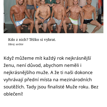
Sex a vztahy
Videa
Sledujte prima+
Přihlášení
Kdo z nich? Těžko si vybrat.
Zdroj: archiv
Sledujte nás
Když můžeme mít každý rok nejkrásnější
ženu, není důvod, abychom neměli i
nejkrásnějšího muže. A že ti naši dokonce
vyhrávají přední místa na mezinárodních
soutěžích. Tady jsou finalisté Muže roku. Bez
oblečení!