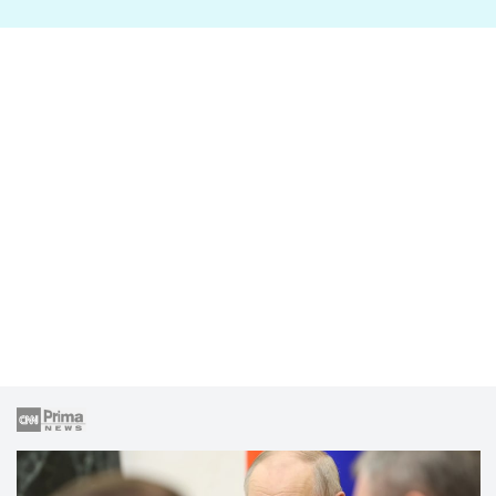
lže o své nevěře?