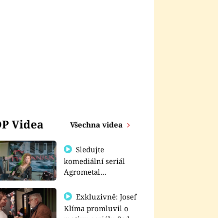
P Videa
Všechna videa
Sledujte
komediální seriál
Agrometal
exkluzivně na
prima+
Exkluzivně: Josef
Klíma promluvil o