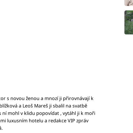
or s novou ženou a mnozí ji přirovnávají k
ížková a Leoš Mareš ji sbalil na svatbě
s ní mohl v klidu popovídat , vytáhl ji k moři
lmi luxusním hotelu a redakce VIP zpráv
á.