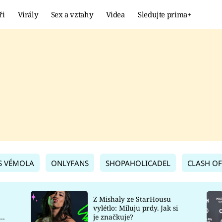
ři
Virály
Sex a vztahy
Videa
Sledujte prima+
Showbyznys
Extrém
VIRÁLY
KURIOZITY
VIDEA
KVÍZY
S VÉMOLA
ONLYFANS
SHOPAHOLICADEL
CLASH OF
Z Mishaly ze StarHousu
vylétlo: Miluju prdy. Jak si
co
je značkuje?