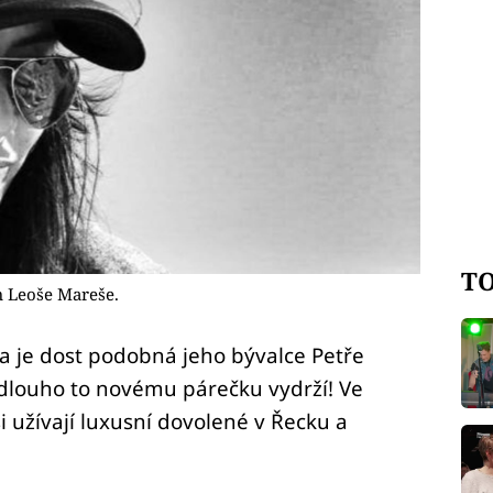
TO
 Leoše Mareše.
a je dost podobná jeho bývalce Petře
 dlouho to novému párečku vydrží! Ve
si užívají luxusní dovolené v Řecku a