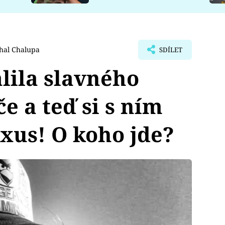
hal Chalupa
SDÍLET
alila slavného
e a teď si s ním
xus! O koho jde?