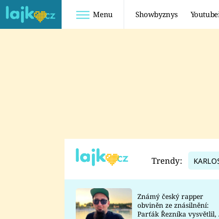
Menu
Showbyznys
Youtube
Youtuberky
Youtubeři
SHOPAHOLICADEL
FATTYPILLOW
ANNA ŠULC
FREESCOOT
SUGAR DENNY
ADAM KAJUMI
LADUŠKA
TADEÁŠ KUBĚNKA
DOMINIKA
DATEL
Trendy:
KARLO
MYSLIVCOVÁ
Známý český rapper
obviněn ze znásilnění:
Parťák Řezníka vysvětlil, 