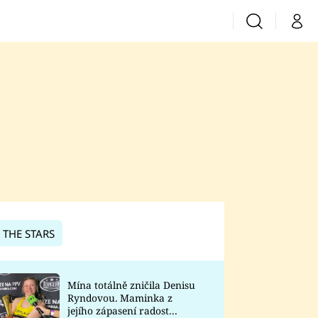
Vyhledávání
Můj 
Prima+
CNN Prima News
Prima Fresh
Prima Living
Prima Zoom
 THE STARS
Prima Lajk
Mína totálně zničila Denisu
Ryndovou. Maminka z
Sledujte nás
jejího zápasení radost