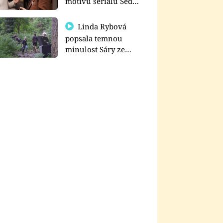
motivu seriálu Sedm
schodů k moci
Linda Rybová
popsala temnou
minulost Sáry ze
seriálu Zákony vlka