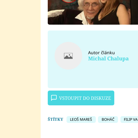
Autor článku
Michal Chalupa
VSTOUPIT DO DISKUZE
ŠTÍTKY
LEOŠ MAREŠ
BOHÁČ
FILIP V