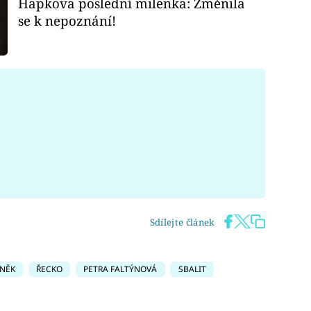
Hapkova poslední milenka: Změnila
se k nepoznání!
Sdílejte článek
ANĚK
ŘECKO
PETRA FALTÝNOVÁ
SBALIT