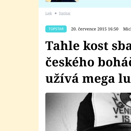
se v Plzni stalo
Lajk
■
TopStar
20. července 2015 16:50
Mic
TOPSTAR
Tahle kost sb
českého boháč
užívá mega lu