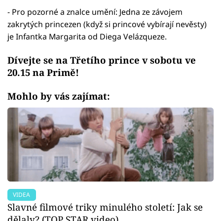
- Pro pozorné a znalce umění: Jedna ze závojem
zakrytých princezen (když si princové vybírají nevěsty)
je Infantka Margarita od Diega Velázqueze.
Dívejte se na Třetího prince v sobotu ve
20.15 na Primě!
Mohlo by vás zajímat:
VIDEA
Slavné filmové triky minulého století: Jak se
dělaly? (TOP STAR video)