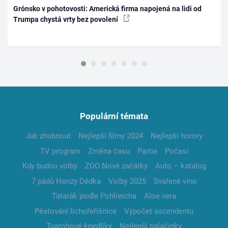
Grónsko v pohotovosti: Americká firma napojená na lidi od
Trumpa chystá vrty bez povolení
Populární témata
Jak zhubnout
Nejlepší filmy 2024
Nejlepší horory
TV program
Změna času
Partie
Počasí
Kdy budou volby
ZOO Nové začátky
Auto – katalog
7 pádů Honzy Dědka
Volby 2025
Svařené víno
Tatarák podle Pohlreicha
Aloe vera
Pěstování lichořeřišnice
Výpočet ascendentu
Tvarohové knedlíky
Nejlepší palačinky