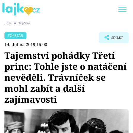
Lajk
■
TopStar
Trendy:
KARLOS VÉMOLA
ONLYFANS
TOPSTAR
SDÍLET
SHOPAHOLICADEL
CLASH OF THE STARS
14. dubna 2019 15:00
Tajemství pohádky Třetí
princ: Tohle jste o natáčení
nevěděli. Trávníček se
Témata
mohl zabít a další
Showbyznys
zajímavosti
Youtubeři
Virály