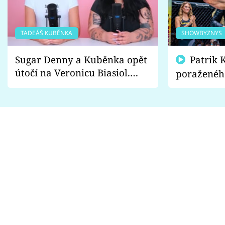
TADEÁŠ KUBĚNKA
SHOWBYZNYS
Sugar Denny a Kuběnka opět
Patrik Kincl se zastal
útočí na Veronicu Biasiol.
poraženéh
Proč je podle nich falešná a
fanoušci n
lže o své nevěře?