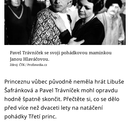
Sex a vztahy
Videa
Sledujte prima+
Přihlášení
Pavel Trávníček se svoji pohádkovou maminkou
Janou Hlaváčovou.
Zdroj: ČTK / Profimedia.cz
Sledujte nás
Princeznu vůbec původně neměla hrát Libuše
Šafránková a Pavel Trávníček mohl opravdu
hodně špatně skončit. Přečtěte si, co se dělo
před více než dvaceti lety na natáčení
pohádky Třetí princ.