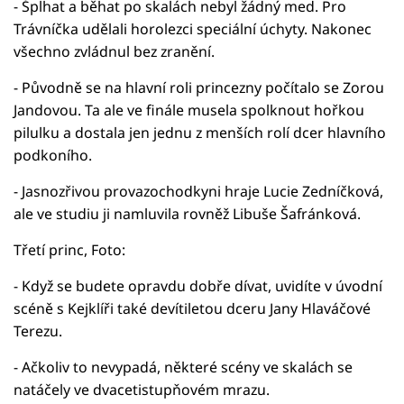
- Šplhat a běhat po skalách nebyl žádný med. Pro
Trávníčka udělali horolezci speciální úchyty. Nakonec
všechno zvládnul bez zranění.
- Původně se na hlavní roli princezny počítalo se Zorou
Jandovou. Ta ale ve finále musela spolknout hořkou
pilulku a dostala jen jednu z menších rolí dcer hlavního
podkoního.
- Jasnozřivou provazochodkyni hraje Lucie Zedníčková,
ale ve studiu ji namluvila rovněž Libuše Šafránková.
Třetí princ, Foto:
- Když se budete opravdu dobře dívat, uvidíte v úvodní
scéně s Kejklíři také devítiletou dceru Jany Hlaváčové
Terezu.
- Ačkoliv to nevypadá, některé scény ve skalách se
natáčely ve dvacetistupňovém mrazu.