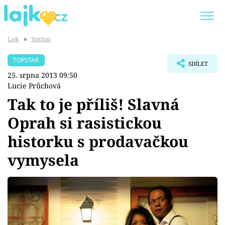
Lajk
■
TopStar
Trendy:
KARLOS VÉMOLA
ONLYFANS
TOPSTAR
SDÍLET
SHOPAHOLICADEL
CLASH OF THE STARS
25. srpna 2013 09:50
Lucie Průchová
Tak to je příliš! Slavná
Oprah si rasistickou
Témata
historku s prodavačkou
Showbyznys
vymysela
Youtubeři
Virály