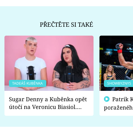
PŘEČTĚTE SI TAKÉ
TADEÁŠ KUBĚNKA
SHOWBYZNYS
Sugar Denny a Kuběnka opět
Patrik Kincl se zastal
útočí na Veronicu Biasiol.
poraženéh
Proč je podle nich falešná a
fanoušci n
lže o své nevěře?