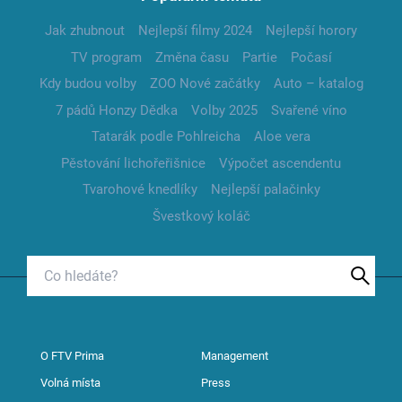
Jak zhubnout
Nejlepší filmy 2024
Nejlepší horory
TV program
Změna času
Partie
Počasí
Kdy budou volby
ZOO Nové začátky
Auto – katalog
7 pádů Honzy Dědka
Volby 2025
Svařené víno
Tatarák podle Pohlreicha
Aloe vera
Pěstování lichořeřišnice
Výpočet ascendentu
Tvarohové knedlíky
Nejlepší palačinky
Švestkový koláč
O FTV Prima
Management
Volná místa
Press