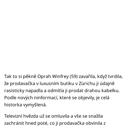
Tak to si pěkně Oprah Winfrey (59) zavařila, když tvrdila,
že prodavačka v luxusním butiku v Zürichu ji údajně
rasisticky napadla a odmítla ji prodat drahou kabelku.
Podle nových ninformací, které se objevily, je celá
historka vymyšlená.
Televizní hvězda už se omluvila a vše se snažila
zachránit hned poté, co ji prodavačka obvinila z