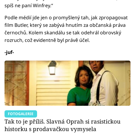
spíš ne paní Winfrey.“
Podle médií jde jen o promyšlený tah, jak zpropagovat
film Butler, který se zabývá hnutím za občanská práva
černochů. Kolem skandálu se tak odehrál obrovský
rozruch, což evidentně byl právě účel.
-juf-
FOTOGALERIE
Tak to je příliš. Slavná Oprah si rasistickou
historku s prodavačkou vymysela