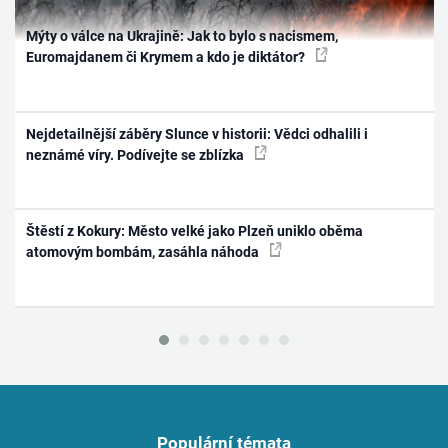
Mýty o válce na Ukrajině: Jak to bylo s nacismem,
Euromajdanem či Krymem a kdo je diktátor?
Nejdetailnější záběry Slunce v historii: Vědci odhalili i
neznámé víry. Podívejte se zblízka
Štěstí z Kokury: Město velké jako Plzeň uniklo oběma
atomovým bombám, zasáhla náhoda
Populární témata