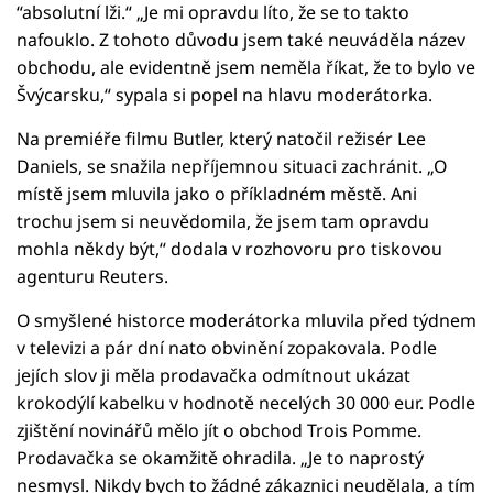
“absolutní lži.“ „Je mi opravdu líto, že se to takto
nafouklo. Z tohoto důvodu jsem také neuváděla název
obchodu, ale evidentně jsem neměla říkat, že to bylo ve
Švýcarsku,“ sypala si popel na hlavu moderátorka.
Na premiéře filmu Butler, který natočil režisér Lee
Daniels, se snažila nepříjemnou situaci zachránit. „O
místě jsem mluvila jako o příkladném městě. Ani
trochu jsem si neuvědomila, že jsem tam opravdu
mohla někdy být,“ dodala v rozhovoru pro tiskovou
agenturu Reuters.
O smyšlené historce moderátorka mluvila před týdnem
v televizi a pár dní nato obvinění zopakovala. Podle
jejích slov ji měla prodavačka odmítnout ukázat
krokodýlí kabelku v hodnotě necelých 30 000 eur. Podle
zjištění novinářů mělo jít o obchod Trois Pomme.
Prodavačka se okamžitě ohradila. „Je to naprostý
nesmysl. Nikdy bych to žádné zákaznici neudělala, a tím