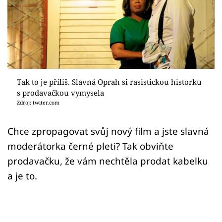
Sex a vztahy
Videa
Sledujte prima+
Přihlášení
Tak to je příliš. Slavná Oprah si rasistickou historku
s prodavačkou vymysela
Zdroj: twiter.com
Sledujte nás
Chce zpropagovat svůj nový film a jste slavná
moderátorka černé pleti? Tak obviňte
prodavačku, že vám nechtěla prodat kabelku
a je to.