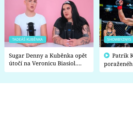
TADEÁŠ KUBĚNKA
SHOWBYZNYS
Sugar Denny a Kuběnka opět
Patrik Kincl se zastal
útočí na Veronicu Biasiol.
poraženéh
Proč je podle nich falešná a
fanoušci n
lže o své nevěře?