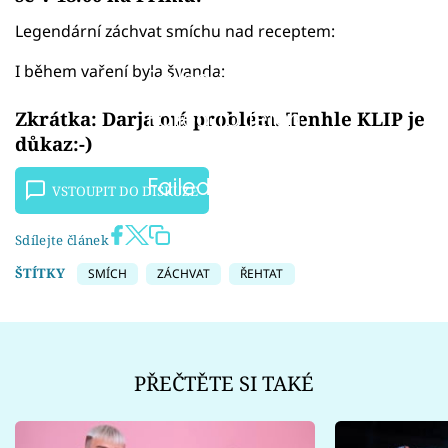
Legendární záchvat smíchu nad receptem:
I během vaření byla švanda:
Failed to fetch
Failed to fetch
Zkrátka: Darja má problém. Tenhle KLIP je
důkaz:-)
Failed to fetch
VSTOUPIT DO DISKUZE
Sdílejte článek
ŠTÍTKY
SMÍCH
ZÁCHVAT
ŘEHTAT
PŘEČTĚTE SI TAKÉ