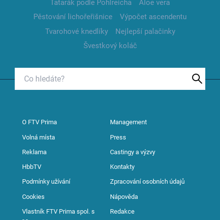
Tatarák podle Pohlreicha
Aloe vera
Pěstování lichořeřišnice
Výpočet ascendentu
Tvarohové knedlíky
Nejlepší palačinky
Švestkový koláč
O FTV Prima
Management
Volná místa
Press
Reklama
Castingy a výzvy
HbbTV
Kontakty
Podmínky užívání
Zpracování osobních údajů
Cookies
Nápověda
Vlastník FTV Prima spol. s
Redakce