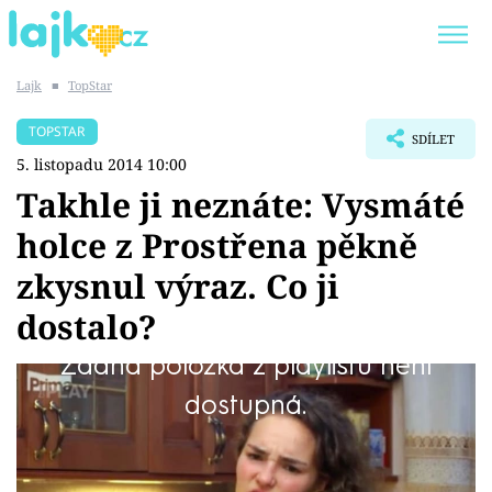
Lajk
■
TopStar
Trendy:
KARLOS VÉMOLA
ONLYFANS
TOPSTAR
SDÍLET
SHOPAHOLICADEL
CLASH OF THE STARS
5. listopadu 2014 10:00
Takhle ji neznáte: Vysmáté
holce z Prostřena pěkně
zkysnul výraz. Co ji
Témata
dostalo?
Showbyznys
Žádná položka z playlistu není
Youtubeři
Napřed se řehtala jako blázen a válela po
dostupná.
podlaze v podivných záchvatech (leckdo
Virály
dumal, co si šlehla...). Jenže pak ji smích rázem