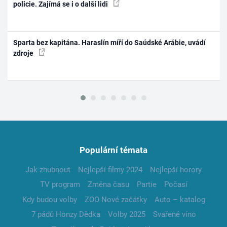
policie. Zajímá se i o další lidi
Sparta bez kapitána. Haraslín míří do Saúdské Arábie, uvádí
zdroje
Populární témata
Jak zhubnout
Nejlepší filmy 2024
Nejlepší horory
TV program
Změna času
Partie
Počasí
Kdy budou volby
ZOO Nové začátky
Auto – katalog
7 pádů Honzy Dědka
Volby 2025
Svařené víno