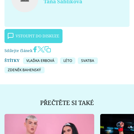
Táňa Sáblíková
VSTOUPIT DO DISKUZE
Sdílejte článek
ŠTÍTKY
VLAĎKA ERBOVÁ
LÉTO
SVATBA
ZDENĚK BAHENSKÝ
PŘEČTĚTE SI TAKÉ