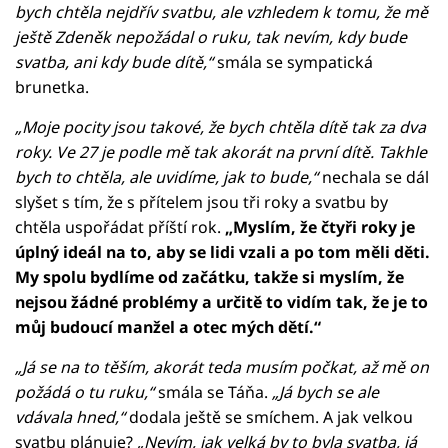
bych chtěla nejdřív svatbu, ale vzhledem k tomu, že mě
ještě Zdeněk nepožádal o ruku, tak nevím, kdy bude
svatba, ani kdy bude dítě,“
smála se sympatická
brunetka.
„Moje pocity jsou takové, že bych chtěla dítě tak za dva
roky. Ve 27 je podle mě tak akorát na první dítě. Takhle
bych to chtěla, ale uvidíme, jak to bude,“
nechala se dál
slyšet s tím, že s přítelem jsou tři roky a svatbu by
chtěla uspořádat příští rok.
„Myslím, že čtyři roky je
úplný ideál na to, aby se lidi vzali a po tom měli děti.
My spolu bydlíme od začátku, takže si myslím, že
nejsou žádné problémy a určitě to vidím tak, že je to
můj budoucí manžel a otec mých dětí.“
„Já se na to těším, akorát teda musím počkat, až mě on
požádá o tu ruku,“
smála se Táňa.
„Já bych se ale
vdávala hned,“
dodala ještě se smíchem. A jak velkou
svatbu plánuje?
„Nevím, jak velká by to byla svatba, já