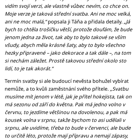
vidím svojí verzi, ale vlastně vůbec nevím, co chce on.
Moje verze je taková střední svatba. Ani ne moc velká,
ani ne moc malá,“
popsala ji Táňa a přidala detaily.
„Já
bych to chtěla trošičku větší, protože doufám, že bude
jenom jedna za život, tak aby to bylo takové se vším
všudy, abych měla krásné šaty, aby to bylo všechno
hezky připravené – jako dekorace a tak dále –, na tom
si nechám záležet. Prostě takovou střední okolo sto
lidí, to je tak akorát.“
Termín svatby si ale budoucí nevěsta bohužel vybírat
nemůže, a to kvůli zaměstnání svého přítele.
„Svatbu
musíme mít jenom v létě, jak je přítel hokejista, tak on
má sezonu od září do května. Pak má jedno volno v
červnu, to jezdíme většinou na dovolenou, a pak má
kousek volna v srpnu, takže bychom to asi udělali v
srpnu, ale uvidíme, třeba to bude v červenci, ale bude
to určitě léto, protože mají přípravu a nemají zápasy,