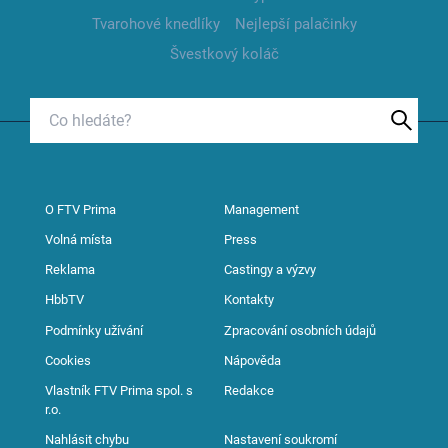
Tvarohové knedlíky
Nejlepší palačinky
Švestkový koláč
O FTV Prima
Management
Volná místa
Press
Reklama
Castingy a výzvy
HbbTV
Kontakty
Podmínky užívání
Zpracování osobních údajů
Cookies
Nápověda
Vlastník FTV Prima spol. s
Redakce
r.o.
Nahlásit chybu
Nastavení soukromí