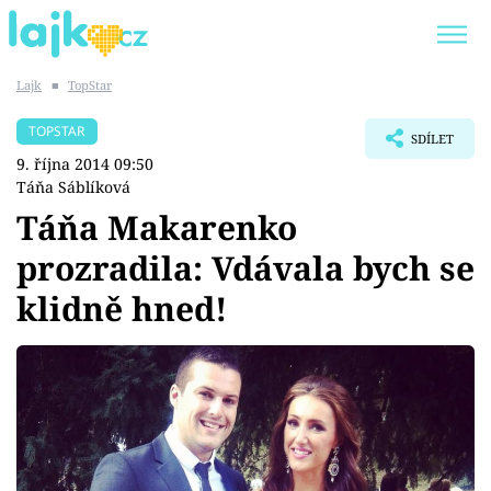
Lajk
■
TopStar
Trendy:
KARLOS VÉMOLA
ONLYFANS
TOPSTAR
SDÍLET
SHOPAHOLICADEL
CLASH OF THE STARS
9. října 2014 09:50
Táňa Sáblíková
Táňa Makarenko
prozradila: Vdávala bych se
Témata
klidně hned!
Showbyznys
Youtubeři
Virály