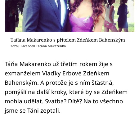
Sex a vztahy
Videa
Sledujte prima+
Taťána Makarenko s přítelem Zdeňkem Bahenským
Zdroj: Facebook Taťána Makarenko
Přihlášení
Táňa Makarenko už třetím rokem žije s
exmanželem Vlaďky Erbové Zdeňkem
Sledujte nás
Bahenským. A protože je s ním šťastná,
pomýšlí na další kroky, které by se Zdeňkem
mohla udělat. Svatba? Dítě? Na to všechno
jsme se Táni zeptali.