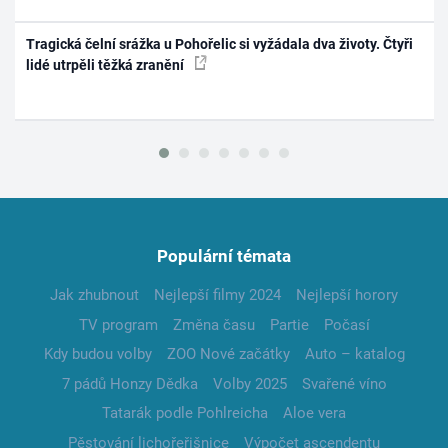
Tragická čelní srážka u Pohořelic si vyžádala dva životy. Čtyři
lidé utrpěli těžká zranění
Populární témata
Jak zhubnout
Nejlepší filmy 2024
Nejlepší horory
TV program
Změna času
Partie
Počasí
Kdy budou volby
ZOO Nové začátky
Auto – katalog
7 pádů Honzy Dědka
Volby 2025
Svařené víno
Tatarák podle Pohlreicha
Aloe vera
Pěstování lichořeřišnice
Výpočet ascendentu