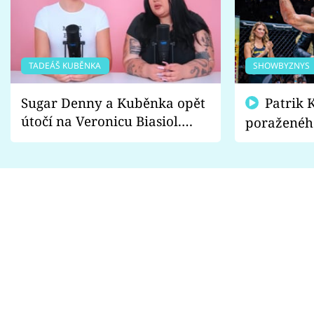
TADEÁŠ KUBĚNKA
SHOWBYZNYS
Sugar Denny a Kuběnka opět
Patrik Kincl se zastal
útočí na Veronicu Biasiol.
poraženéh
Proč je podle nich falešná a
fanoušci n
lže o své nevěře?