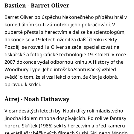
Bastien - Barret Oliver
Barret Oliver po úspěchu Nekonečného příběhu hrál v
komediálním sci-fi Zámotek i jeho pokračování. V
pubertě přestal s herectvím a dal se ke scientologům,
dokonce se v 19 letech oženil za další členku sekty.
Později se rozvedli a Oliver se začal specializovat na
tiskařské a fotografické technologie 19. století. V roce
2007 dokonce vydal odbornou knihu A History of the
Woodbury Type. Jeho inťošsko/santusácký vzhled
svědčí o tom, že si vzal lekci o tom, že číst je dobré,
opravdu k srdci.
Átrej - Noah Hathaway
V osmdesátých letech byl Noah díky roli mladistvého
jinocha idolem mnoha dospívajících. Po roli ve fantasy
hororu Skřítek (1986) sekl s herectvím a před kameru
se vrátil až v béčkových filmech Sushi Girl nebo Mondo