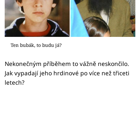
Sex a vztahy
Videa
Sledujte prima+
Ten bubák, to budu já?
Přihlášení
Nekonečným příběhem to vážně neskončilo.
Jak vypadají jeho hrdinové po více než třiceti
Sledujte nás
letech?