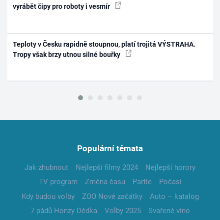
vyrábět čipy pro roboty i vesmír
Teploty v Česku rapidně stoupnou, platí trojitá VÝSTRAHA.
Tropy však brzy utnou silné bouřky
Populární témata
Jak zhubnout
Nejlepší filmy 2024
Nejlepší horory
TV program
Změna času
Partie
Počasí
Kdy budou volby
ZOO Nové začátky
Auto – katalog
7 pádů Honzy Dědka
Volby 2025
Svařené víno