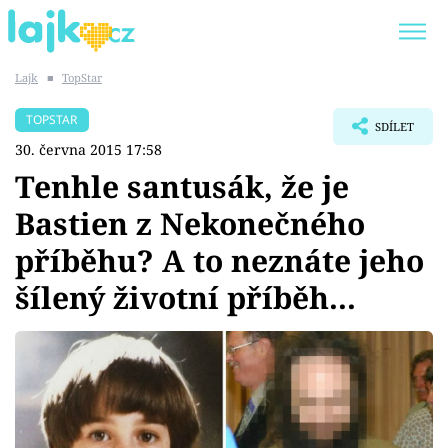
Lajk
■
TopStar
Trendy:
KARLOS VÉMOLA
ONLYFANS
TOPSTAR
SDÍLET
SHOPAHOLICADEL
CLASH OF THE STARS
30. června 2015 17:58
Tenhle santusák, že je
Bastien z Nekonečného
příběhu? A to neznáte jeho
Témata
šílený životní příběh...
Showbyznys
Youtubeři
Virály