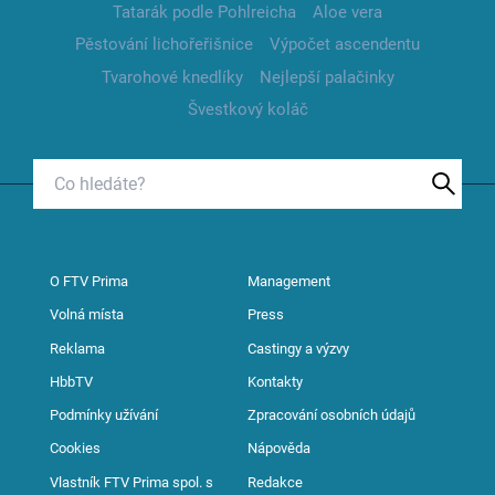
Tatarák podle Pohlreicha
Aloe vera
Pěstování lichořeřišnice
Výpočet ascendentu
Tvarohové knedlíky
Nejlepší palačinky
Švestkový koláč
O FTV Prima
Management
Volná místa
Press
Reklama
Castingy a výzvy
HbbTV
Kontakty
Podmínky užívání
Zpracování osobních údajů
Cookies
Nápověda
Vlastník FTV Prima spol. s
Redakce