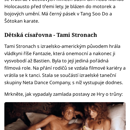
Holocausto před třemi lety. Je blázen do motorek a
bojových umění. Má černý pásek v Tang Soo Do a
Šótokan karate.
Dětská císařovna - Tami Stronach
Tami Stronach s izraelsko-americkým původem hrála
vládkyni říše Fantazie, která onemocní a nakonec ji
vysvobodí až Bastien. Byla to její jediná pořádná
filmová role. Na přání rodičů se vzdala filmové kariéry a
vrátila se k tanci. Stala se součástí izraelské taneční
skupiny Neta Dance Company, s níž vystupuje dodnes.
Mrkněte, jak vypadaly zamlada postavy ze Hry o trůny: