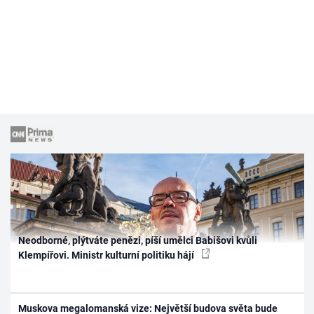
Neodborné, plýtváte penězi, píší umělci Babišovi kvůli
Klempířovi. Ministr kulturní politiku hájí
Muskova megalomanská vize: Největší budova světa bude