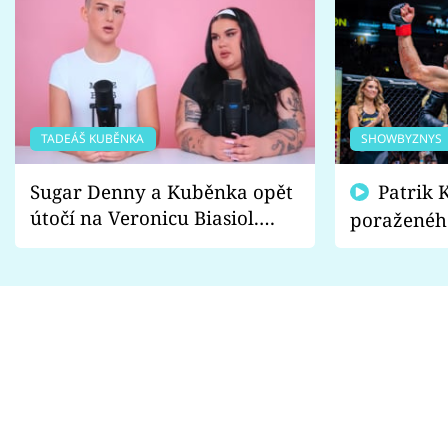
TADEÁŠ KUBĚNKA
SHOWBYZNYS
Sugar Denny a Kuběnka opět
Patrik Kincl se zastal
útočí na Veronicu Biasiol.
poraženéh
Proč je podle nich falešná a
fanoušci n
lže o své nevěře?