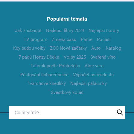
Populární témata
Jak zhubnout
Nejlepší filmy 2024
Nejlepší horory
TV program
Změna času
Partie
Počasí
Kdy budou volby
ZOO Nové začátky
Auto – katalog
7 pádů Honzy Dědka
Volby 2025
Svařené víno
Tatarák podle Pohlreicha
Aloe vera
Pěstování lichořeřišnice
Výpočet ascendentu
Tvarohové knedlíky
Nejlepší palačinky
Švestkový koláč