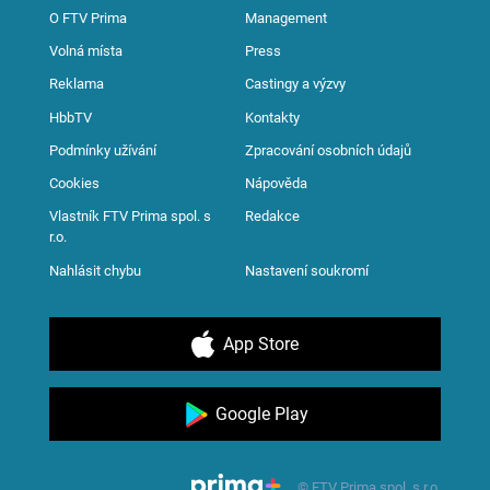
O FTV Prima
Management
Volná místa
Press
Reklama
Castingy a výzvy
HbbTV
Kontakty
Podmínky užívání
Zpracování osobních údajů
Cookies
Nápověda
Vlastník FTV Prima spol. s
Redakce
r.o.
Nahlásit chybu
Nastavení soukromí
App Store
Google Play
© FTV Prima spol. s r.o.