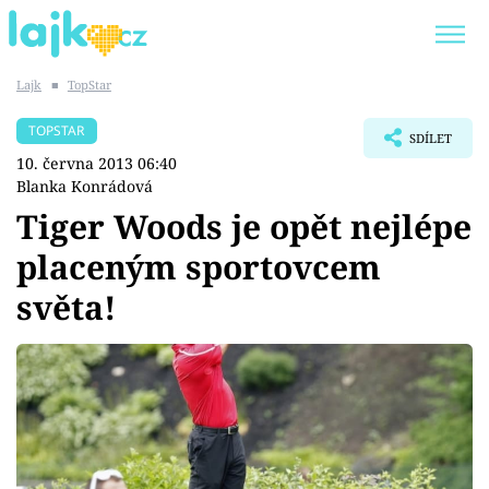
Lajk
■
TopStar
Trendy:
KARLOS VÉMOLA
ONLYFANS
TOPSTAR
SDÍLET
SHOPAHOLICADEL
CLASH OF THE STARS
10. června 2013 06:40
Blanka Konrádová
Tiger Woods je opět nejlépe
placeným sportovcem
Témata
světa!
Showbyznys
Youtubeři
Virály