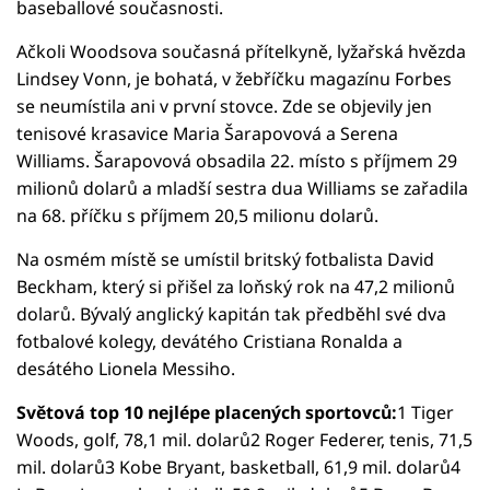
baseballové současnosti.
Ačkoli Woodsova současná přítelkyně, lyžařská hvězda
Lindsey Vonn, je bohatá, v žebříčku magazínu Forbes
se neumístila ani v první stovce. Zde se objevily jen
tenisové krasavice Maria Šarapovová a Serena
Williams. Šarapovová obsadila 22. místo s příjmem 29
milionů dolarů a mladší sestra dua Williams se zařadila
na 68. příčku s příjmem 20,5 milionu dolarů.
Na osmém místě se umístil britský fotbalista David
Beckham, který si přišel za loňský rok na 47,2 milionů
dolarů. Bývalý anglický kapitán tak předběhl své dva
fotbalové kolegy, devátého Cristiana Ronalda a
desátého Lionela Messiho.
Světová top 10 nejlépe placených sportovců:
1 Tiger
Woods, golf, 78,1 mil. dolarů2 Roger Federer, tenis, 71,5
mil. dolarů3 Kobe Bryant, basketball, 61,9 mil. dolarů4