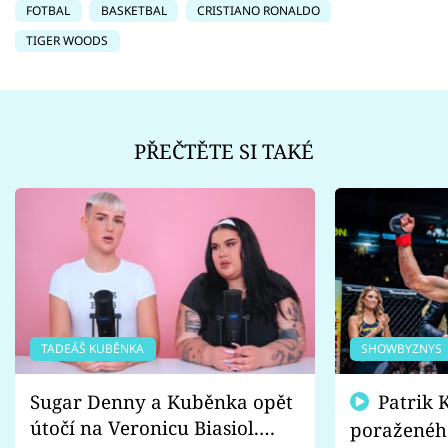
FOTBAL
BASKETBAL
CRISTIANO RONALDO
TIGER WOODS
PŘEČTĚTE SI TAKÉ
TADEÁŠ KUBĚNKA
SHOWBYZNYS
Sugar Denny a Kuběnka opět
Patrik Kincl se zastal
útočí na Veronicu Biasiol.
poraženéh