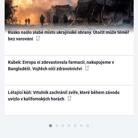
Rusko našlo slabé místo ukrajinské obrany. Útočit může téměř
bez varování
Kubek: Evropa si zdevastovala farmacii, nakupujeme v
Bangladéši. Vojtěch ničí zdravotnictví
Létající kůň: Vrtulník zachránil zvíře, které během závodu
uvízlo v kalifornských horách