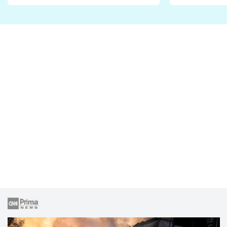
Proč je podle nich falešná a
fanoušci n
lže o své nevěře?