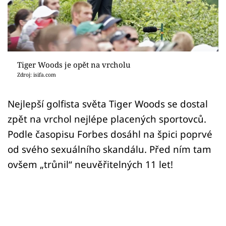
Sex a vztahy
Videa
Sledujte prima+
Tiger Woods je opět na vrcholu
Zdroj: isifa.com
Přihlášení
Nejlepší golfista světa Tiger Woods se dostal
zpět na vrchol nejlépe placených sportovců.
Sledujte nás
Podle časopisu Forbes dosáhl na špici poprvé
od svého sexuálního skandálu. Před ním tam
ovšem „trůnil“ neuvěřitelných 11 let!