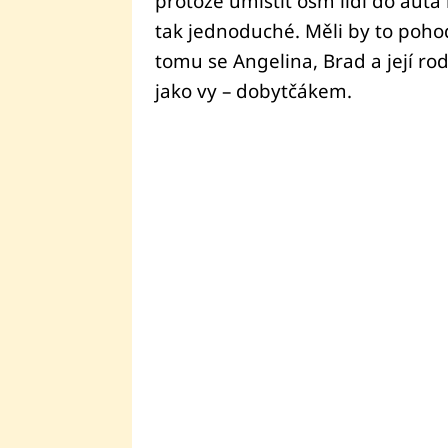
protože umístit osm lidí do auta
tak jednoduché. Měli by to poho
tomu se Angelina, Brad a její ro
jako vy – dobytčákem.