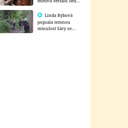
motivu seriálu Sedm
schodů k moci
Linda Rybová
popsala temnou
minulost Sáry ze
seriálu Zákony vlka