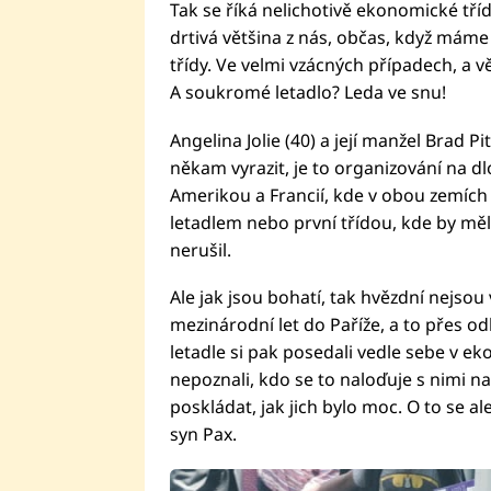
Tak se říká nelichotivě ekonomické třídě
drtivá většina z nás, občas, když máme
třídy. Ve velmi vzácných případech, a v
A soukromé letadlo? Leda ve snu!
Angelina Jolie (40) a její manžel Brad Pit
někam vyrazit, je to organizování na d
Amerikou a Francií, kde v obou zemích 
letadlem nebo první třídou, kde by mě
nerušil.
Ale jak jsou bohatí, tak hvězdní nejsou
mezinárodní let do Paříže, a to přes od
letadle si pak posedali vedle sebe v ek
nepoznali, kdo se to naloďuje s nimi na
poskládat, jak jich bylo moc. O to se ale
syn Pax.