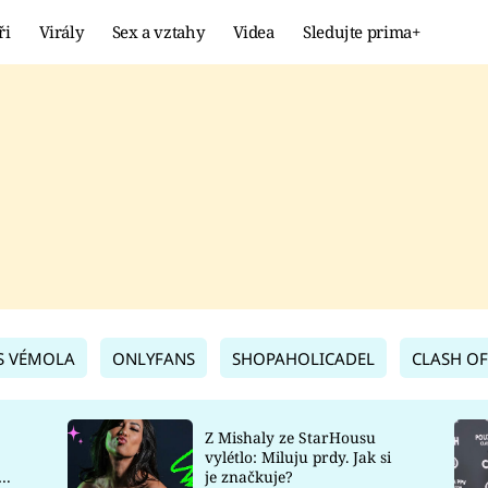
ři
Virály
Sex a vztahy
Videa
Sledujte prima+
Showbyznys
Extrém
VIRÁLY
KURIOZITY
VIDEA
KVÍZY
S VÉMOLA
ONLYFANS
SHOPAHOLICADEL
CLASH OF
Z Mishaly ze StarHousu
vylétlo: Miluju prdy. Jak si
co
je značkuje?