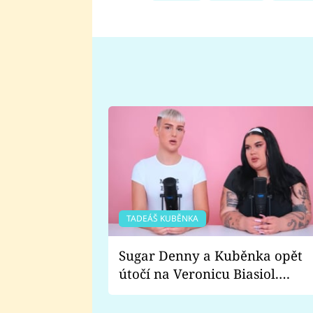
TADEÁŠ KUBĚNKA
Sugar Denny a Kuběnka opět
útočí na Veronicu Biasiol.
Proč je podle nich falešná a
lže o své nevěře?