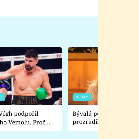
S
VIRÁLY
Bývalá pornoherečka
prozradila, co ji šokova
ho Vémolu. Proč
natáčení Euforie. Vážně
ji zápasit s ním než
bylo drsnější než hanba
 Kinclem?