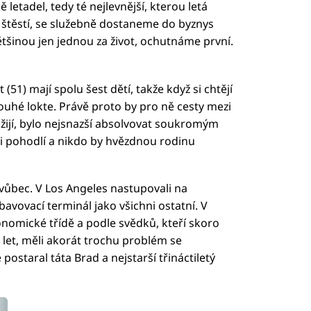
 letadel, tedy té nejlevnější, kterou letá
 štěstí, se služebně dostaneme do byznys
ětšinou jen jednou za život, ochutnáme první.
t (51) mají spolu šest dětí, takže když si chtějí
louhé lokte. Právě proto by pro ně cesty mezi
žijí, bylo nejsnazší absolvovat soukromým
li pohodlí a nikdo by hvězdnou rodinu
 vůbec. V Los Angeles nastupovali na
bavovací terminál jako všichni ostatní. V
onomické třídě a podle svědků, kteří skoro
 let, měli akorát trochu problém se
 postaral táta Brad a nejstarší třináctiletý