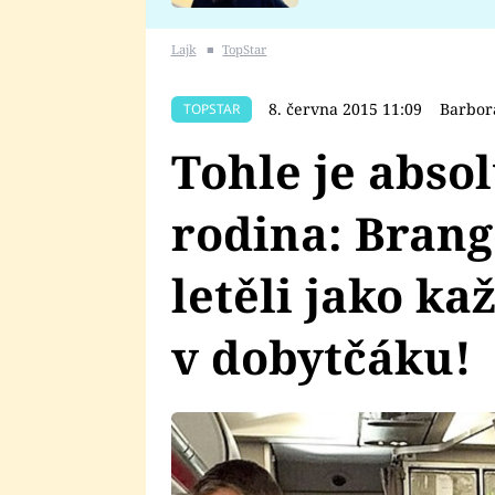
se v Plzni stalo
Lajk
■
TopStar
8. června 2015 11:09
Barbor
TOPSTAR
Tohle je abso
rodina: Brang
letěli jako ka
v dobytčáku!