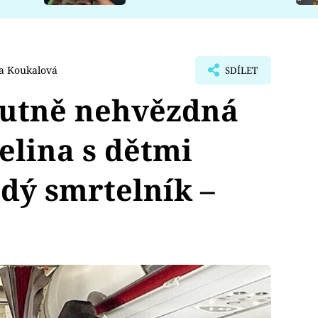
a Koukalová
SDÍLET
lutně nehvězdná
elina s dětmi
ždý smrtelník –