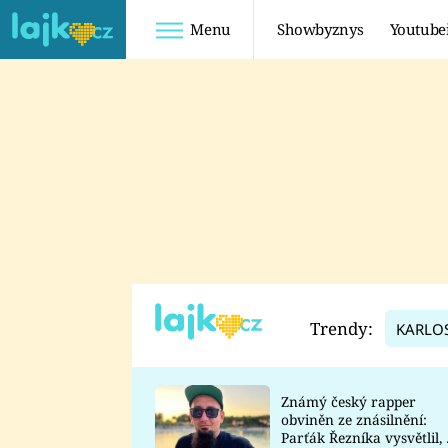
Menu
Showbyznys
Youtube
Youtuberky
Youtubeři
SHOPAHOLICADEL
FATTYPILLOW
ANNA ŠULC
FREESCOOT
SUGAR DENNY
ADAM KAJUMI
LADUŠKA
TADEÁŠ KUBĚNKA
DOMINIKA
DATEL
Trendy:
KARLO
MYSLIVCOVÁ
Známý český rapper
obviněn ze znásilnění:
Parťák Řezníka vysvětlil, 