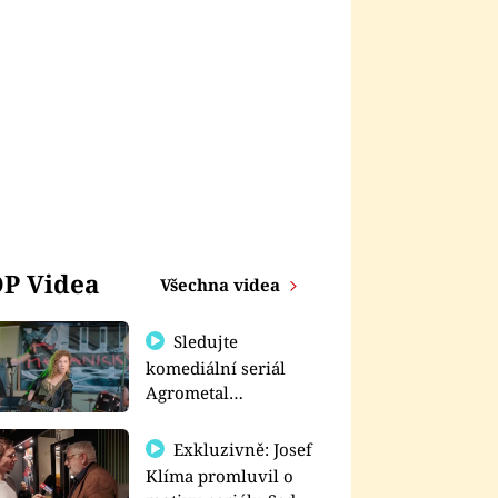
P Videa
Všechna videa
Sledujte
komediální seriál
Agrometal
exkluzivně na
prima+
Exkluzivně: Josef
Klíma promluvil o