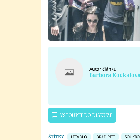
Autor článku
Barbora Koukalov
VSTOUPIT DO DISKUZE
ŠTÍTKY
LETADLO
BRAD PITT
SOUKRO