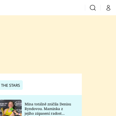
Vyhledávání
Můj 
Prima+
CNN Prima News
Prima Fresh
Prima Living
Prima Zoom
 THE STARS
Prima Lajk
Mína totálně zničila Denisu
Ryndovou. Maminka z
Sledujte nás
jejího zápasení radost