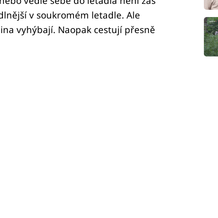
 nebo vedle sebe do letadla není zas
dlnější v soukromém letadle. Ale
dina vyhýbají. Naopak cestují přesně