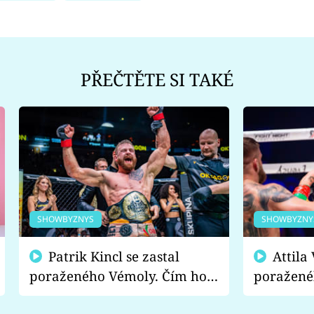
PŘEČTĚTE SI TAKÉ
SHOWBYZNYS
SHOWBYZNY
Patrik Kincl se zastal
Attila Végh podpořil
poraženého Vémoly. Čím ho
poražené
fanoušci naštvali?
chce radě
s vítězem