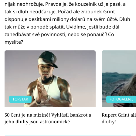
nijak neohrožuje. Pravda je, že kouzelník už je pasé, a
tak si dluh neodčaruje. Pořád ale zrzounek Grint
disponuje desítkami miliony dolarů na svém účtě. Dluh
tak může v pohodě splatit. Uvidíme, jestli bude dál
zanedbávat své povinnosti, nebo se ponaučí! Co
myslíte?
TOPSTAR
FOTOGALERIE
50 Cent je na mizině! Vyhlásil bankrot a
Rupert Grint a
jeho dluhy jsou astronomické
dluhy!