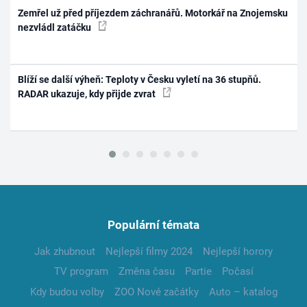
Zemřel už před příjezdem záchranářů. Motorkář na Znojemsku
nezvládl zatáčku
Blíží se další výheň: Teploty v Česku vyletí na 36 stupňů.
RADAR ukazuje, kdy přijde zvrat
Populární témata
Jak zhubnout
Nejlepší filmy 2024
Nejlepší horory
TV program
Změna času
Partie
Počasí
Kdy budou volby
ZOO Nové začátky
Auto – katalog