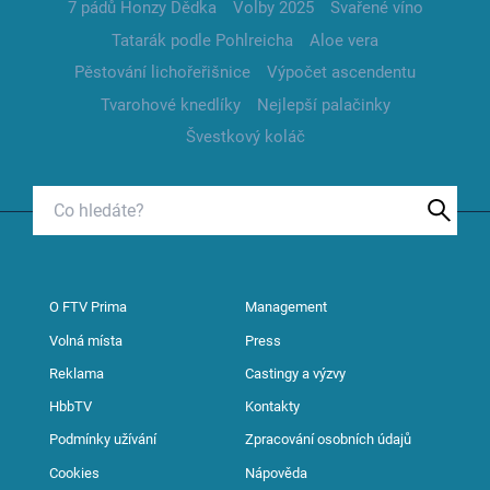
7 pádů Honzy Dědka
Volby 2025
Svařené víno
Tatarák podle Pohlreicha
Aloe vera
Pěstování lichořeřišnice
Výpočet ascendentu
Tvarohové knedlíky
Nejlepší palačinky
Švestkový koláč
O FTV Prima
Management
Volná místa
Press
Reklama
Castingy a výzvy
HbbTV
Kontakty
Podmínky užívání
Zpracování osobních údajů
Cookies
Nápověda