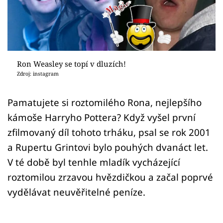
Sex a vztahy
Videa
Sledujte prima+
Ron Weasley se topí v dluzích!
Zdroj: instagram
Přihlášení
Pamatujete si roztomilého Rona, nejlepšího
kámoše Harryho Pottera? Když vyšel první
Sledujte nás
zfilmovaný díl tohoto trháku, psal se rok 2001
a Rupertu Grintovi bylo pouhých dvanáct let.
V té době byl tenhle mladík vycházející
roztomilou zrzavou hvězdičkou a začal poprvé
vydělávat neuvěřitelné peníze.