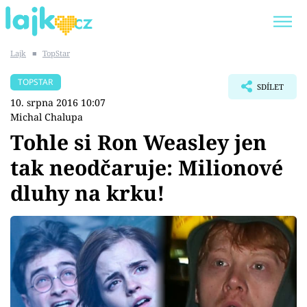
Lajk
■
TopStar
Trendy:
KARLOS VÉMOLA
ONLYFANS
TOPSTAR
SDÍLET
SHOPAHOLICADEL
CLASH OF THE STARS
10. srpna 2016 10:07
Michal Chalupa
Tohle si Ron Weasley jen
tak neodčaruje: Milionové
Témata
dluhy na krku!
Showbyznys
Youtubeři
Virály