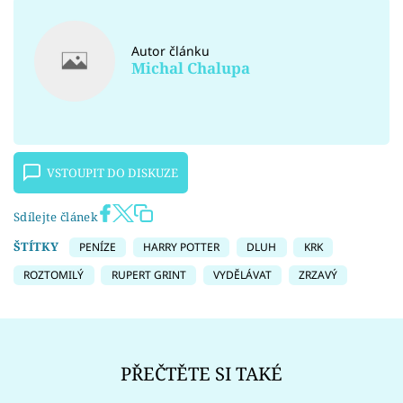
Autor článku
Michal Chalupa
VSTOUPIT DO DISKUZE
Sdílejte článek
ŠTÍTKY
PENÍZE
HARRY POTTER
DLUH
KRK
ROZTOMILÝ
RUPERT GRINT
VYDĚLÁVAT
ZRZAVÝ
PŘEČTĚTE SI TAKÉ