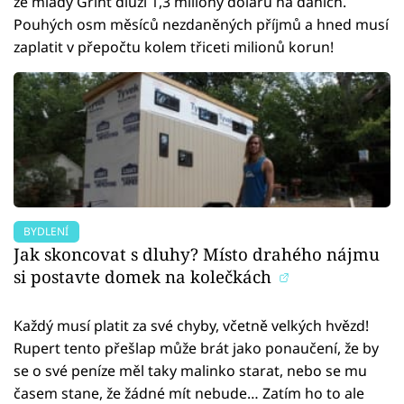
že mladý Grint dluží 1,3 miliony dolarů na daních.
Pouhých osm měsíců nezdaněných příjmů a hned musí
zaplatit v přepočtu kolem třiceti milionů korun!
BYDLENÍ
Jak skoncovat s dluhy? Místo drahého nájmu
si postavte domek na kolečkách
Každý musí platit za své chyby, včetně velkých hvězd!
Rupert tento přešlap může brát jako ponaučení, že by
se o své peníze měl taky malinko starat, nebo se mu
časem stane, že žádné mít nebude… Zatím ho to ale