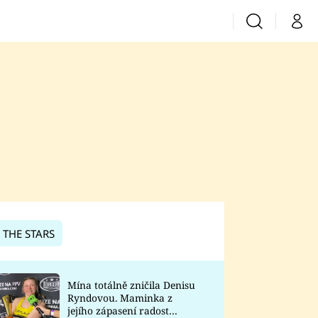
Vyhledávání
Můj 
Prima+
CNN Prima News
Prima Fresh
Prima Living
Prima Zoom
 THE STARS
Prima Lajk
Mína totálně zničila Denisu
Ryndovou. Maminka z
Sledujte nás
jejího zápasení radost