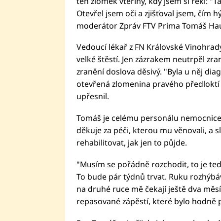
ten zlomek vteřiny, kdy jsem si řekl: "T
Otevřel jsem oči a zjišťoval jsem, čím
moderátor Zpráv FTV Prima Tomáš Hau
Vedoucí lékař z FN Královské Vinohrad
velké štěstí. Jen zázrakem neutrpěl zraně
zranění doslova děsivý. "Byla u něj di
otevřená zlomenina pravého předloktí s 
upřesnil.
Tomáš je celému personálu nemocnice 
děkuje za péči, kterou mu věnovali, a 
rehabilitovat, jak jen to půjde.
"Musím se pořádně rozchodit, to je teď
To bude pár týdnů trvat. Ruku rozhýb
na druhé ruce mě čekají ještě dva měs
repasované zápěstí, které bylo hodně