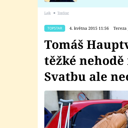
se v Plzni stalo
Lajk
■
TopStar
4. května 2015 11:56
Tereza
TOPSTAR
Tomáš Hauptv
těžké nehodě
Svatbu ale ne