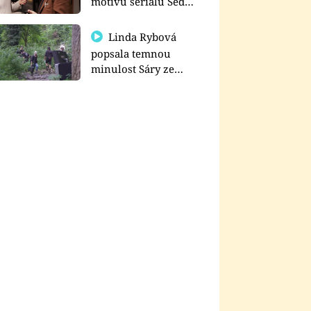
motivu seriálu Sedm
schodů k moci
Linda Rybová
popsala temnou
minulost Sáry ze
seriálu Zákony vlka