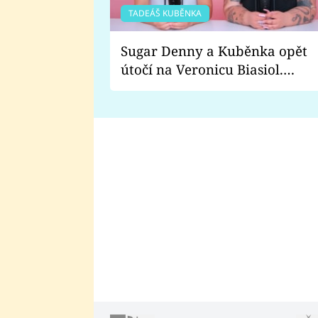
TADEÁŠ KUBĚNKA
Sugar Denny a Kuběnka opět
útočí na Veronicu Biasiol.
Proč je podle nich falešná a
lže o své nevěře?