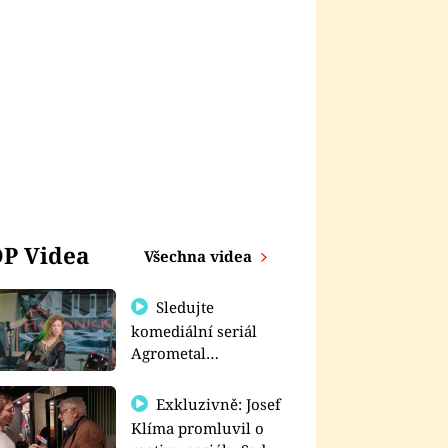
P Videa
Všechna videa
Sledujte
komediální seriál
Agrometal
exkluzivně na
prima+
Exkluzivně: Josef
Klíma promluvil o