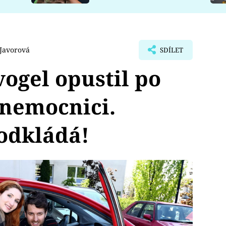
 Javorová
SDÍLET
ogel opustil po
 nemocnici.
odkládá!