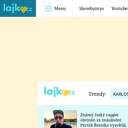
Menu
Showbyznys
Youtube
Youtuberky
Youtubeři
SHOPAHOLICADEL
FATTYPILLOW
ANNA ŠULC
FREESCOOT
SUGAR DENNY
ADAM KAJUMI
LADUŠKA
TADEÁŠ KUBĚNKA
DOMINIKA
DATEL
Trendy:
KARLO
MYSLIVCOVÁ
Známý český rapper
obviněn ze znásilnění:
Parťák Řezníka vysvětlil, 