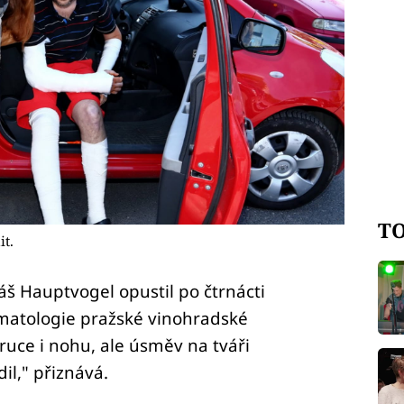
TO
it.
 Hauptvogel opustil po čtrnácti
matologie pražské vinohradské
ruce i nohu, ale úsměv na tváři
il," přiznává.