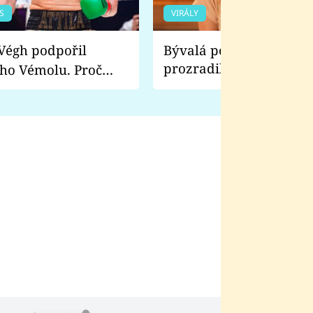
S
VIRÁLY
Bývalá pornoherečka
prozradila, co ji šokova
ho Vémolu. Proč
natáčení Euforie. Vážně
ji zápasit s ním než
bylo drsnější než hanba
 Kinclem?
filmy?