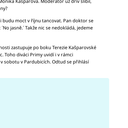
onika Kašparová. Moderátor už dřív slíbil,
ány?
li budu moct v říjnu tancovat. Pan doktor se
: ´No jasně.´ Takže nic se nedokládá, jedeme
osti zastupuje po boku Terezie Kašparovské
. Toho diváci Primy uvidí i v rámci
v sobotu v Pardubicích. Odtud se přihlásí