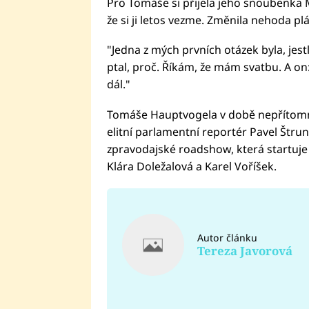
Pro Tomáše si přijela jeho snoubenka M
že si ji letos vezme. Změnila nehoda pl
"Jedna z mých prvních otázek byla, jest
ptal, proč. Říkám, že mám svatbu. A on
dál."
Tomáše Hauptvogela v době nepřítomn
elitní parlamentní reportér Pavel Štrunc
zpravodajské roadshow, která startuje 
Klára Doležalová a Karel Voříšek.
Autor článku
Tereza Javorová