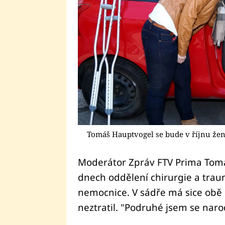
Tomáš Hauptvogel se bude v říjnu žen
Moderátor Zpráv FTV Prima Tomáš
dnech oddělení chirurgie a trau
nemocnice. V sádře má sice obě 
neztratil. "Podruhé jsem se narod