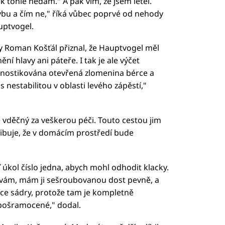
ak tohle nedám." A pak vím, že jsem letěl.
 hýbu a čím ne," říká vůbec poprvé od nehody
ptvogel.
y Roman Košťál přiznal, že Hauptvogel měl
ní hlavy ani páteře. I tak je ale výčet
agnostikována otevřená zlomenina bérce a
nestabilitou v oblasti levého zápěstí,"
vděčný za veškerou péči. Touto cestou jim
slibuje, že v domácím prostředí bude
 úkol číslo jedna, abych mohl odhodit klacky.
ávám, mám ji sešroubovanou dost pevně, a
íce sádry, protože tam je kompletně
 pošramocené," dodal.