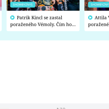
SHOWBYZNYS
SHOWBYZNY
Patrik Kincl se zastal
Attila Végh podpořil
poraženého Vémoly. Čím ho
poražené
fanoušci naštvali?
chce radě
s vítězem