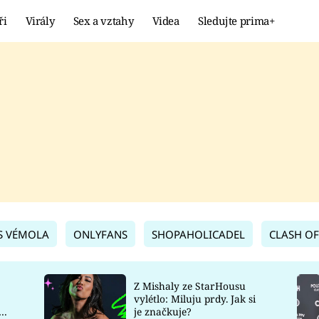
ři
Virály
Sex a vztahy
Videa
Sledujte prima+
Showbyznys
Extrém
VIRÁLY
KURIOZITY
VIDEA
KVÍZY
S VÉMOLA
ONLYFANS
SHOPAHOLICADEL
CLASH OF
Z Mishaly ze StarHousu
vylétlo: Miluju prdy. Jak si
co
je značkuje?