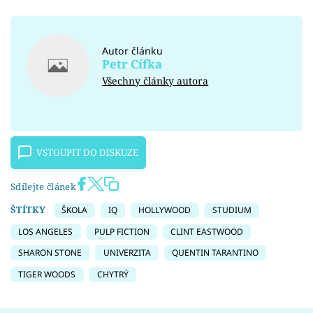
Autor článku
Petr Cífka
Všechny články autora
VSTOUPIT DO DISKUZE
Sdílejte článek
ŠTÍTKY
ŠKOLA
IQ
HOLLYWOOD
STUDIUM
LOS ANGELES
PULP FICTION
CLINT EASTWOOD
SHARON STONE
UNIVERZITA
QUENTIN TARANTINO
TIGER WOODS
CHYTRÝ