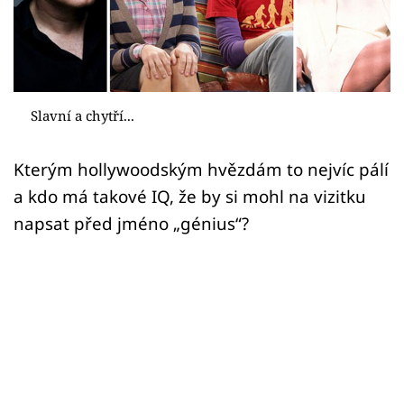
Sex a vztahy
Videa
Sledujte prima+
Slavní a chytří...
Přihlášení
Kterým hollywoodským hvězdám to nejvíc pálí
a kdo má takové IQ, že by si mohl na vizitku
Sledujte nás
napsat před jméno „génius“?