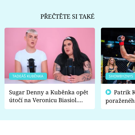
PŘEČTĚTE SI TAKÉ
TADEÁŠ KUBĚNKA
SHOWBYZNYS
Sugar Denny a Kuběnka opět
Patrik Kincl se zastal
útočí na Veronicu Biasiol.
poraženéh
Proč je podle nich falešná a
fanoušci n
lže o své nevěře?