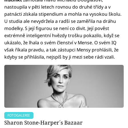
nastoupila v pěti letech rovnou do druhé třídy a v
patnácti získala stipendium a mohla na vysokou školu.
U studia ale nevydržela a radši se zaměřila na dráhu
modelky. S její figurou se není co divit. Její pověst
extrémně inteligentní hvězdy trošku pokazilo, když se
ukázalo, že lhala o svém členství v Mense. O svém IQ
však říkala pravdu, a tak zástupci Mensy prohlásili, že
kdyby se přihlásila, nejspíš by ji mezi sebe rádi vzali.
FOTOGALERIE
Sharon Stone-Harper´s Bazaar