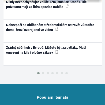
Nikdy nezpochybňujte voliče ANO, smál se Staněk. Dle
průzkumu mají za lídra opozice Babiše
Nebezpečí na oblíbeném středomořském ostrově: Zůstaňte
doma, hrozí ozbrojenci ve videu
Zrádný sběr hub v Evropě: Můžete být za pytláky. Platí
omezení na kila i plošné zákazy
Populární témata