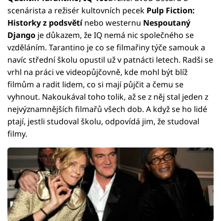
scenárista a režisér kultovních pecek
Pulp Fiction:
Historky z podsvětí
nebo westernu
Nespoutaný
Django
je důkazem, že IQ nemá nic společného se
vzděláním. Tarantino je co se filmařiny týče samouk a
navíc střední školu opustil už v patnácti letech. Radši se
vrhl na práci ve videopůjčovně, kde mohl být blíž
filmům a radit lidem, co si mají půjčit a čemu se
vyhnout. Nakoukával toho tolik, až se z něj stal jeden z
nejvýznamnějších filmařů všech dob. A když se ho lidé
ptají, jestli studoval školu, odpovídá jim, že studoval
filmy.