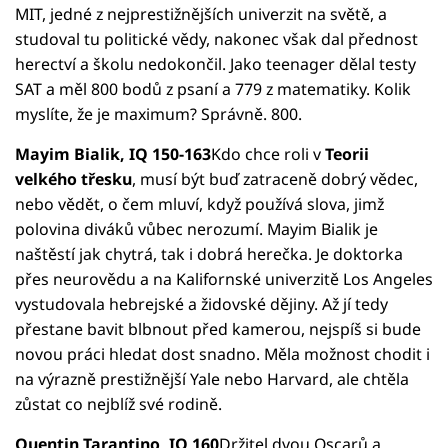
MIT, jedné z nejprestižnějších univerzit na světě, a
studoval tu politické vědy, nakonec však dal přednost
herectví a školu nedokončil. Jako teenager dělal testy
SAT a měl 800 bodů z psaní a 779 z matematiky. Kolik
myslíte, že je maximum? Správně. 800.
Mayim Bialik, IQ 150-163
Kdo chce roli v
Teorii
velkého třesku
, musí být buď zatraceně dobrý vědec,
nebo vědět, o čem mluví, když používá slova, jimž
polovina diváků vůbec nerozumí. Mayim Bialik je
naštěstí jak chytrá, tak i dobrá herečka. Je doktorka
přes neurovědu a na Kalifornské univerzitě Los Angeles
vystudovala hebrejské a židovské dějiny. Až jí tedy
přestane bavit blbnout před kamerou, nejspíš si bude
novou práci hledat dost snadno. Měla možnost chodit i
na výrazně prestižnější Yale nebo Harvard, ale chtěla
zůstat co nejblíž své rodině.
Quentin Tarantino, IQ 160
Držitel dvou Oscarů a