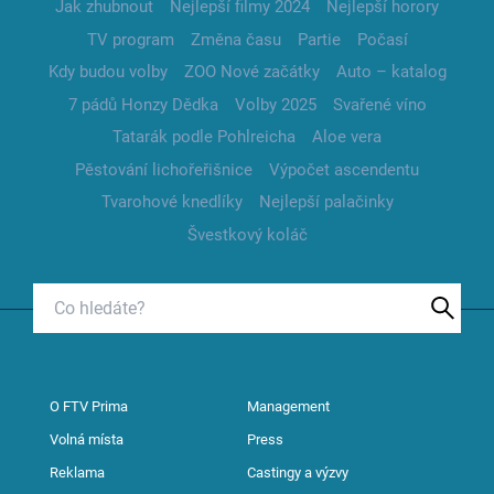
Jak zhubnout
Nejlepší filmy 2024
Nejlepší horory
TV program
Změna času
Partie
Počasí
Kdy budou volby
ZOO Nové začátky
Auto – katalog
7 pádů Honzy Dědka
Volby 2025
Svařené víno
Tatarák podle Pohlreicha
Aloe vera
Pěstování lichořeřišnice
Výpočet ascendentu
Tvarohové knedlíky
Nejlepší palačinky
Švestkový koláč
O FTV Prima
Management
Volná místa
Press
Reklama
Castingy a výzvy