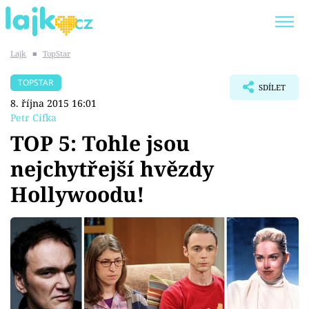
Lajk
■
TopStar
Trendy:
KARLOS VÉMOLA
ONLYFANS
TOPSTAR
SDÍLET
SHOPAHOLICADEL
CLASH OF THE STARS
8. října 2015 16:01
Petr Cífka
TOP 5: Tohle jsou
nejchytřejší hvězdy
Témata
Hollywoodu!
Showbyznys
Youtubeři
Virály