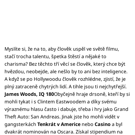
Myslíte si, že na to, aby člověk uspěl ve světě filmu,
stačí trocha talentu, špetka štěstí a nějaké to
charisma? Bez těchto tří věcí se člověk, který chce být
hvězdou, neobejde, ale nešlo by to ani bez inteligence.
A když se po Hollywoodu člověk rozhlédne, zjistí, že je
plný zatraceně chytrých lidí. A tihle jsou ti nejchytřejší.
James Woods, IQ 180
Obyčejně hraje drsoně, kteří by si
mohli tykat i s Clintem Eastwoodem a díky svému
výraznému hlasu často i dabuje, třeba i hry jako Grand
Theft Auto: San Andreas. Jinak jste ho mohli vidět v
gangsterkách
Tenkrát v Americe
nebo
Casino
a byl
dvakrát nominován na Oscara. Získal stipendium na