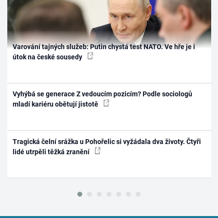
Varování tajných služeb: Putin chystá test NATO. Ve hře je i
útok na české sousedy
Vyhýbá se generace Z vedoucím pozicím? Podle sociologů
mladí kariéru obětují jistotě
Tragická čelní srážka u Pohořelic si vyžádala dva životy. Čtyři
lidé utrpěli těžká zranění