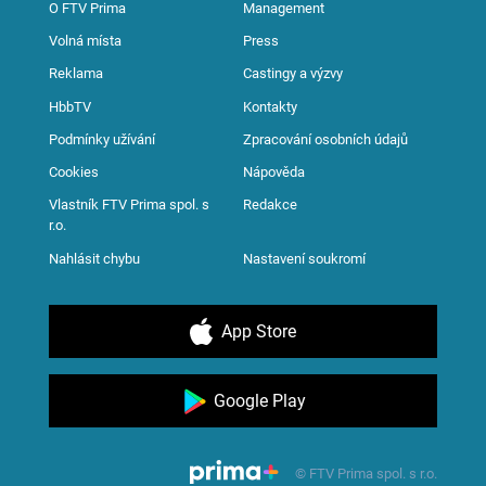
O FTV Prima
Management
Volná místa
Press
Reklama
Castingy a výzvy
HbbTV
Kontakty
Podmínky užívání
Zpracování osobních údajů
Cookies
Nápověda
Vlastník FTV Prima spol. s
Redakce
r.o.
Nahlásit chybu
Nastavení soukromí
App Store
Google Play
© FTV Prima spol. s r.o.