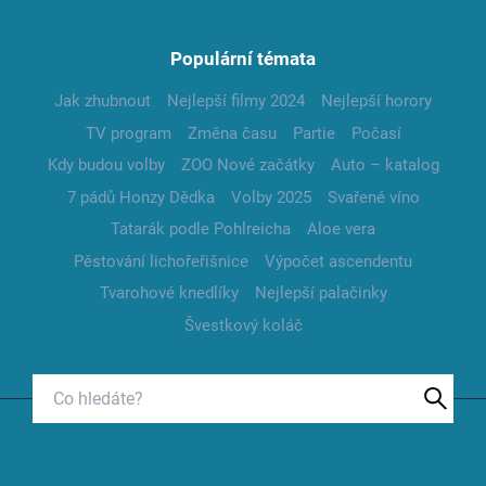
Populární témata
Jak zhubnout
Nejlepší filmy 2024
Nejlepší horory
TV program
Změna času
Partie
Počasí
Kdy budou volby
ZOO Nové začátky
Auto – katalog
7 pádů Honzy Dědka
Volby 2025
Svařené víno
Tatarák podle Pohlreicha
Aloe vera
Pěstování lichořeřišnice
Výpočet ascendentu
Tvarohové knedlíky
Nejlepší palačinky
Švestkový koláč