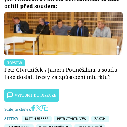
ocitli před soudem:
TOPSTAR
Petr Čtvrtníček s Janem Potměšilem u soudu.
Jaké dostali tresty za způsobení infarktu?
VSTOUPIT DO DISKUZE
Sdílejte článek
ŠTÍTKY
JUSTIN BIEBER
PETR ČTVRTNÍČEK
ZÁKON