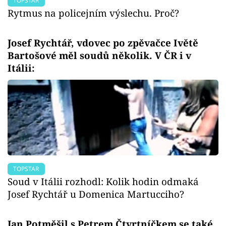
TOPSTAR
Rytmus na policejním výslechu. Proč?
Josef Rychtář, vdovec po zpěvačce Ivětě
Bartošové měl soudů několik. V ČR i v
Itálii:
TOPSTAR
Soud v Itálii rozhodl: Kolik hodin odmaká
Josef Rychtář u Domenica Martucciho?
Jan Potměšil s Petrem Čtvrtníčkem se také