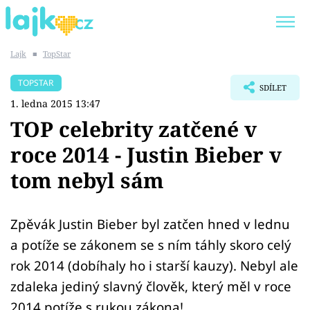
Lajk
■
TopStar
Trendy:
KARLOS VÉMOLA
ONLYFANS
TOPSTAR
SDÍLET
SHOPAHOLICADEL
CLASH OF THE STARS
1. ledna 2015 13:47
TOP celebrity zatčené v
roce 2014 - Justin Bieber v
tom nebyl sám
Témata
Showbyznys
Zpěvák Justin Bieber byl zatčen hned v lednu
Youtubeři
a potíže se zákonem se s ním táhly skoro celý
rok 2014 (dobíhaly ho i starší kauzy). Nebyl ale
Virály
zdaleka jediný slavný člověk, který měl v roce
2014 potíže s rukou zákona!