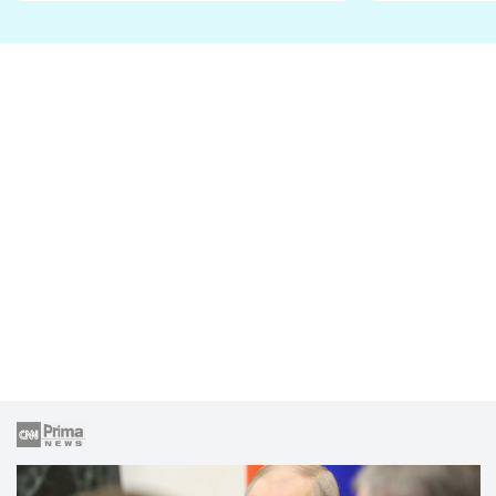
lže o své nevěře?