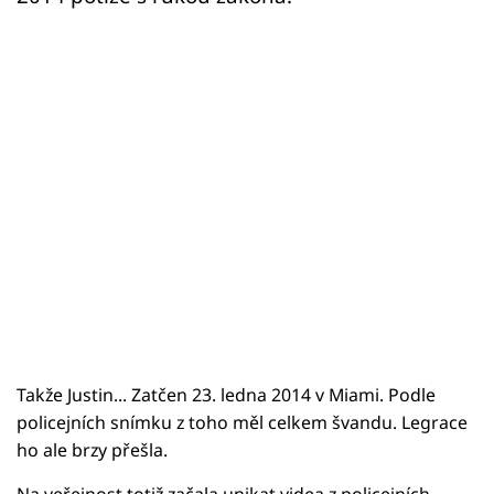
Sex a vztahy
Videa
Sledujte prima+
Přihlášení
Sledujte nás
Takže Justin... Zatčen 23. ledna 2014 v Miami. Podle
policejních snímku z toho měl celkem švandu. Legrace
ho ale brzy přešla.
Na veřejnost totiž začala unikat videa z policejních