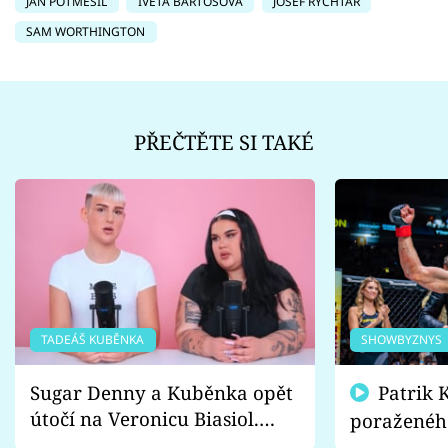
JAN POTMĚŠIL
IVETA BARTOŠOVÁ
JOSEF RYCHTÁŘ
SAM WORTHINGTON
PŘEČTĚTE SI TAKÉ
TADEÁŠ KUBĚNKA
SHOWBYZNYS
Sugar Denny a Kuběnka opět
Patrik Kincl se zastal
útočí na Veronicu Biasiol.
poraženéh
Proč je podle nich falešná a
fanoušci n