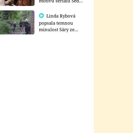
motivu seriálu Sedm
schodů k moci
Linda Rybová
popsala temnou
minulost Sáry ze
seriálu Zákony vlka