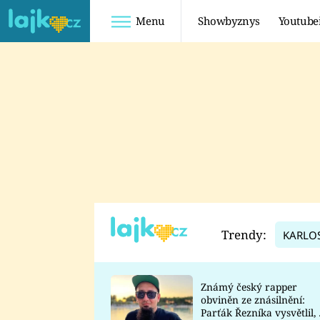
Menu
Showbyznys
Youtube
Youtuberky
Youtubeři
SHOPAHOLICADEL
FATTYPILLOW
ANNA ŠULC
FREESCOOT
SUGAR DENNY
ADAM KAJUMI
LADUŠKA
TADEÁŠ KUBĚNKA
DOMINIKA
DATEL
Trendy:
KARLO
MYSLIVCOVÁ
Známý český rapper
obviněn ze znásilnění:
Parťák Řezníka vysvětlil, 