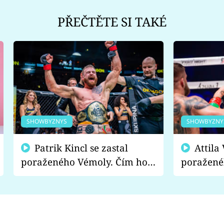
PŘEČTĚTE SI TAKÉ
SHOWBYZNYS
SHOWBYZNY
Patrik Kincl se zastal
Attila Végh podpořil
poraženého Vémoly. Čím ho
poražené
fanoušci naštvali?
chce radě
s vítězem