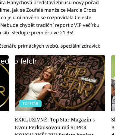
áta Hanychová představí zbrusu nový pořad
díme, jak se Zoufalé manželce Marcie Cross
 co je u ní nového se rozpovídala Celeste
Nebude chybět tradiční report z VIP večírku
 síti. Sledujte premiéru ve 21:35!
čtenáře primáckých webů, speciální zdravici:
led to fetch
led to fetch
TOPSTAR
TOPSTAR
EXKLUZIVNĚ: Top Star Magazín s
Skandální
Evou Perkausovou má SUPER
BULELO o 