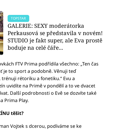
TOPSTAR
GALERIE: SEXY moderátorka
Perkausová se představila v novém!
STUDIO je fakt super, ale Eva prostě
boduje na celé čáře...
vkách FTV Prima podřídila všechno: „Ten čas
 ať je to sport a podobně. Věnuji teď
rénuji rétoriku a fonetiku.“ Evu a
n uvidíte na Primě v pondělí a to ve dvacet
vat. Další podrobnosti o Evě se dozvíte také
a Prima Play.
ÍNU těšit?
oman Vojtek s dcerou, podíváme se ke