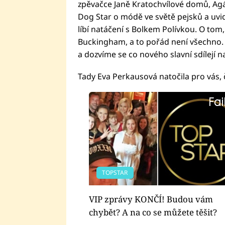
zpěvačce Janě Kratochvílové domů, Ag
Dog Star o módě ve světě pejsků a uvi
líbí natáčení s Bolkem Polívkou. O tom,
Buckingham, a to pořád není všechno. 
a dozvíme se co nového slavní sdílejí na
Tady Eva Perkausová natočila pro vás, 
Fai
Fai
TOPSTAR
VIP zprávy KONČÍ! Budou vám
chybět? A na co se můžete těšit?