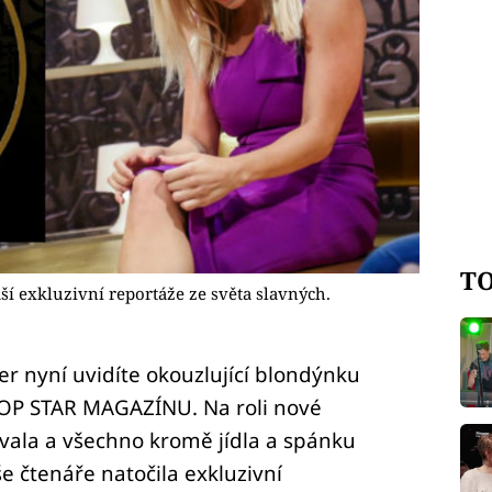
TO
í exkluzivní reportáže ze světa slavných.
r nyní uvidíte okouzlující blondýnku
OP STAR MAGAZÍNU. Na roli nové
vala a všechno kromě jídla a spánku
e čtenáře natočila exkluzivní