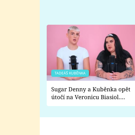
TADEÁŠ KUBĚNKA
Sugar Denny a Kuběnka opět
útočí na Veronicu Biasiol.
Proč je podle nich falešná a
lže o své nevěře?