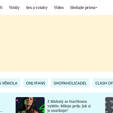
ři
Virály
Sex a vztahy
Videa
Sledujte prima+
Showbyznys
Extrém
VIRÁLY
KURIOZITY
VIDEA
KVÍZY
S VÉMOLA
ONLYFANS
SHOPAHOLICADEL
CLASH OF
Z Mishaly ze StarHousu
vylétlo: Miluju prdy. Jak si
co
je značkuje?