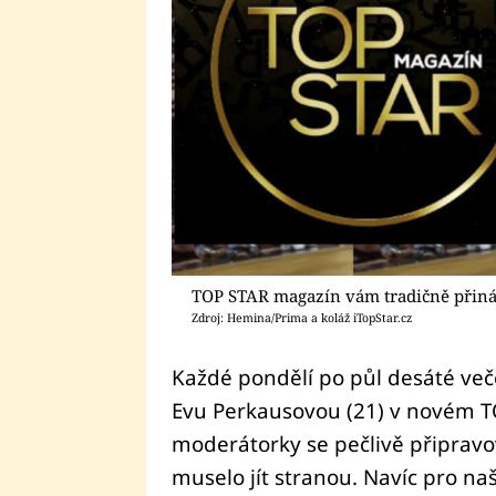
TOP STAR magazín vám tradičně přináš
Zdroj: Hemina/Prima a koláž iTopStar.cz
Každé pondělí po půl desáté veče
Evu Perkausovou (21) v novém T
moderátorky se pečlivě připravo
muselo jít stranou. Navíc pro naš