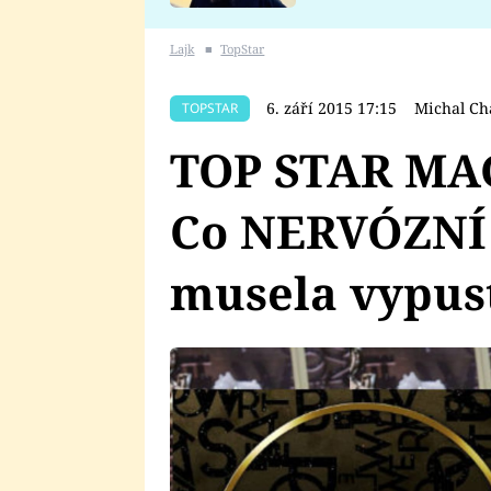
se v Plzni stalo
Lajk
■
TopStar
6. září 2015 17:15
Michal Ch
TOPSTAR
TOP STAR MA
Co NERVÓZNÍ 
musela vypust