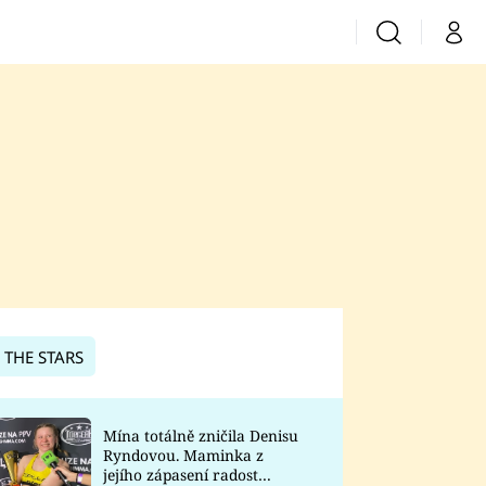
Vyhledávání
Můj 
Prima+
CNN Prima News
Prima Fresh
Prima Living
Prima Zoom
 THE STARS
Prima Lajk
Mína totálně zničila Denisu
Ryndovou. Maminka z
Sledujte nás
jejího zápasení radost