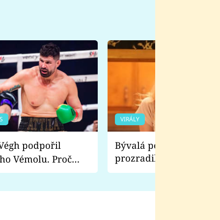
S
VIRÁLY
Bývalá pornoherečka
prozradila, co ji šokova
ho Vémolu. Proč
natáčení Euforie. Vážně
ji zápasit s ním než
bylo drsnější než hanba
 Kinclem?
filmy?