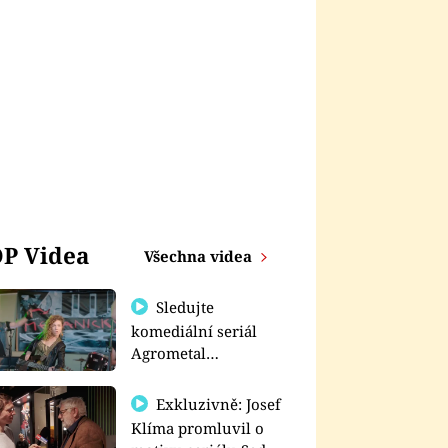
P Videa
Všechna videa
Sledujte
komediální seriál
Agrometal
exkluzivně na
prima+
Exkluzivně: Josef
Klíma promluvil o