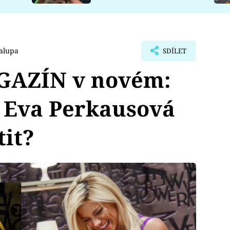
alupa
SDÍLET
GAZÍN v novém:
Eva Perkausová
it?