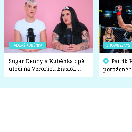
TADEÁŠ KUBĚNKA
SHOWBYZNYS
Sugar Denny a Kuběnka opět
Patrik Kincl se zastal
útočí na Veronicu Biasiol.
poraženéh
Proč je podle nich falešná a
fanoušci n
lže o své nevěře?