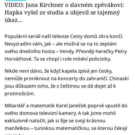
VIDEO: Jana Kirchner o slavném zpěvákovi:
Hapka vyšel ze studia a objevil se tajemný
úkaz…
Populární seriál naší televize Cesty domů zítra končí.
Nevyzradím vám, jak – ale možná se na to zeptám
svého dnešního hosta – Vendy. Přesněji herečky Petry
Horváthové. Ta se chopí i role módní policistky.
Nikde není dáno, že když kapela zpívá jen česky,
nemůže proniknout na koncerty do zahraničí. Chinaski
jsou důkazem toho, že s češtinou se dá dojet až k
protinožcům.
Miliardář a matematik Karel Janeček poprvé vpustil do
svého domova televizní kamery. A tak jsme mohli
exkluzivně natočit, jak si žije se svoji krásnou
manželkou – tuniskou matematičkou, se kterou čekají