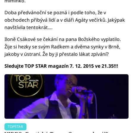
miminko.
Doba předvánoční se pozná i podle toho, že v
obchodech přibývá lidí a v diáři Agáty večírků. Jakýpak
navštívila tentokrát....
Iloně Csákové se čekání na pana Božského vyplatilo.
Žije si hezky se svým Radkem a dvěma synky v Brně,
jakoby v ústraní. Že by ji přestalo lákat zpívání?
Sledujte TOP STAR magazín 7. 12. 2015 ve 21.35!!!
TOPSTAR