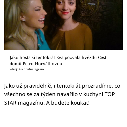
Sex a vztahy
Videa
Sledujte prima+
Přihlášení
Jako hosta si tentokrát Eva pozvala hvězdu Cest
domů Petru Horváthovou.
Sledujte nás
Zdroj: Archiv/Instagram
Jako už pravidelně, i tentokrát prozradíme, co
všechno se za týden navařilo v kuchyni TOP
STAR magazínu. A budete koukat!