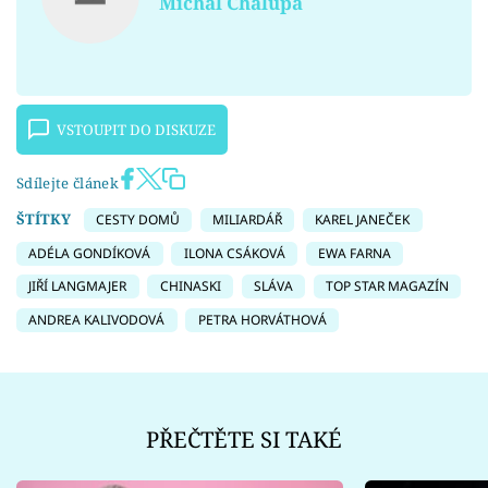
Michal Chalupa
VSTOUPIT DO DISKUZE
Sdílejte článek
ŠTÍTKY
CESTY DOMŮ
MILIARDÁŘ
KAREL JANEČEK
ADÉLA GONDÍKOVÁ
ILONA CSÁKOVÁ
EWA FARNA
JIŘÍ LANGMAJER
CHINASKI
SLÁVA
TOP STAR MAGAZÍN
ANDREA KALIVODOVÁ
PETRA HORVÁTHOVÁ
PŘEČTĚTE SI TAKÉ