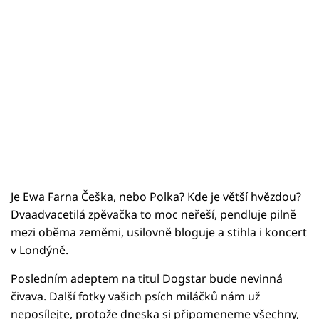
Je Ewa Farna Češka, nebo Polka? Kde je větší hvězdou?
Dvaadvacetilá zpěvačka to moc neřeší, pendluje pilně
mezi oběma zeměmi, usilovně bloguje a stihla i koncert
v Londýně.
Posledním adeptem na titul Dogstar bude nevinná
čivava. Další fotky vašich psích miláčků nám už
neposílejte, protože dneska si připomeneme všechny,