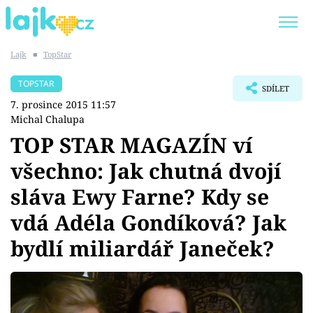
Lajk
■
TopStar
Trendy:
KARLOS VÉMOLA
ONLYFANS
TOPSTAR
SDÍLET
SHOPAHOLICADEL
CLASH OF THE STARS
7. prosince 2015 11:57
Michal Chalupa
TOP STAR MAGAZÍN ví
všechno: Jak chutná dvojí
Témata
sláva Ewy Farne? Kdy se
Showbyznys
vdá Adéla Gondíková? Jak
bydlí miliardář Janeček?
Youtubeři
Virály