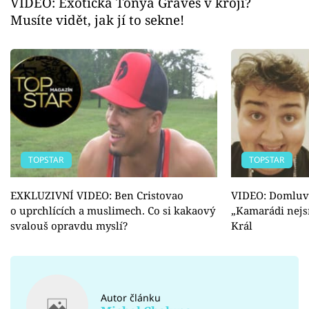
VIDEO: Exotická Tonya Graves v kroji?
Musíte vidět, jak jí to sekne!
TOPSTAR
TOPSTAR
EXKLUZIVNÍ VIDEO: Ben Cristovao
VIDEO: Domluv
o uprchlících a muslimech. Co si kakaový
„Kamarádi nejs
svalouš opravdu myslí?
Král
Autor článku