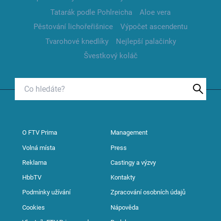
Tatarák podle Pohlreicha
Aloe vera
Pěstování lichořeřišnice
Výpočet ascendentu
Tvarohové knedlíky
Nejlepší palačinky
Švestkový koláč
O FTV Prima
Management
Volná místa
Press
Reklama
Castingy a výzvy
HbbTV
Kontakty
Podmínky užívání
Zpracování osobních údajů
Cookies
Nápověda