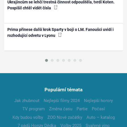
Ukrajincům se lehčí trestná činnost odpouštěla, tvrdí Koten.
Pospíšil chtěl vidět čísla
Prima přinese další krok Sparty v boji o LM. Fanoušci uvidí i
rozhodující odvetu v Lyonu
Populární témata
Jak zhubnout
Nejlepší filmy 2024
Nejlepší horory
TV program
Změna času
Partie
Počasí
Kdy budou volby
ZOO Nové začátky
Auto – katalog
7 pádů Honzy Dědka
Volby 2025
Svařené víno