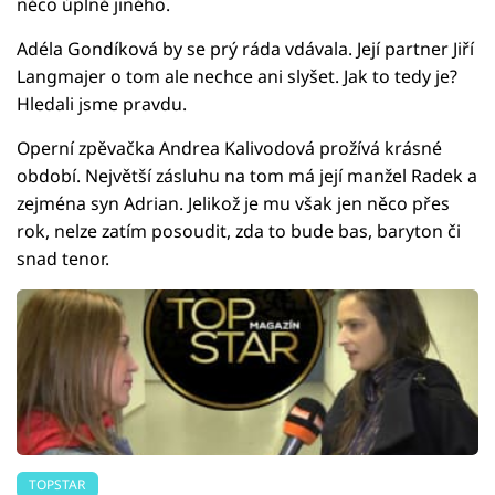
něco úplně jiného.
Adéla Gondíková by se prý ráda vdávala. Její partner Jiří
Langmajer o tom ale nechce ani slyšet. Jak to tedy je?
Hledali jsme pravdu.
Operní zpěvačka Andrea Kalivodová prožívá krásné
období. Největší zásluhu na tom má její manžel Radek a
zejména syn Adrian. Jelikož je mu však jen něco přes
rok, nelze zatím posoudit, zda to bude bas, baryton či
snad tenor.
TOPSTAR