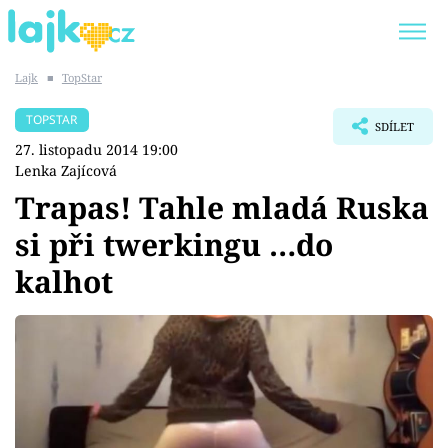
Lajk
■
TopStar
Trendy:
KARLOS VÉMOLA
ONLYFANS
TOPSTAR
SDÍLET
SHOPAHOLICADEL
CLASH OF THE STARS
27. listopadu 2014 19:00
Lenka Zajícová
Trapas! Tahle mladá Ruska
si při twerkingu …do
Témata
kalhot
Showbyznys
Youtubeři
Virály