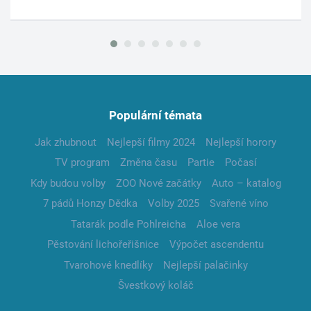
Populární témata
Jak zhubnout
Nejlepší filmy 2024
Nejlepší horory
TV program
Změna času
Partie
Počasí
Kdy budou volby
ZOO Nové začátky
Auto – katalog
7 pádů Honzy Dědka
Volby 2025
Svařené víno
Tatarák podle Pohlreicha
Aloe vera
Pěstování lichořeřišnice
Výpočet ascendentu
Tvarohové knedlíky
Nejlepší palačinky
Švestkový koláč