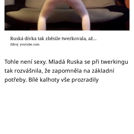
Sex a vztahy
Videa
Sledujte prima+
Ruská dívka tak zběsile twerkovala, až...
Zdroj: youtube.com
Přihlášení
Tohle není sexy. Mladá Ruska se při twerkingu
tak rozvášnila, že zapomněla na základní
Sledujte nás
potřeby. Bílé kalhoty vše prozradily