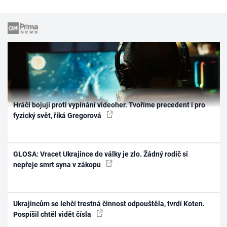
Hráči bojují proti vypínání videoher. Tvoříme precedent i pro
fyzický svět, říká Gregorová
GLOSA: Vracet Ukrajince do války je zlo. Žádný rodič si
nepřeje smrt syna v zákopu
Ukrajincům se lehčí trestná činnost odpouštěla, tvrdí Koten.
Pospíšil chtěl vidět čísla