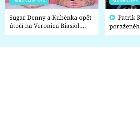
TADEÁŠ KUBĚNKA
SHOWBYZNYS
Sugar Denny a Kuběnka opět
Patrik Kincl se zastal
útočí na Veronicu Biasiol.
poraženéh
Proč je podle nich falešná a
fanoušci n
lže o své nevěře?